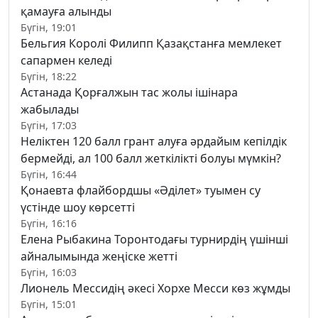
қамауға алынды
Бүгін, 19:01
Бельгия Королі Филипп Қазақстанға мемлекет
сапармен келеді
Бүгін, 18:22
Астанада Қорғалжын тас жолы ішінара
жабылады
Бүгін, 17:03
Неліктен 120 балл грант алуға әрдайым кепілдік
бермейді, ал 100 балл жеткілікті болуы мүмкін?
Бүгін, 16:44
Қонаевта флайбордшы «Әділет» туымен су
үстінде шоу көрсетті
Бүгін, 16:16
Елена Рыбакина Торонтодағы турнирдің үшінші
айналымында жеңіске жетті
Бүгін, 16:03
Лионель Мессидің әкесі Хорхе Месси көз жұмды
Бүгін, 15:01