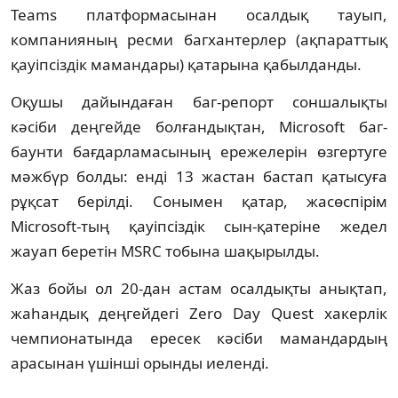
Teams платформасынан осалдық тауып,
компанияның ресми багхантерлер (ақпараттық
қауіпсіздік мамандары) қатарына қабылданды.
Оқушы дайындаған баг-репорт соншалықты
кәсіби деңгейде болғандықтан, Microsoft баг-
баунти бағдарламасының ережелерін өзгертуге
мәжбүр болды: енді 13 жастан бастап қатысуға
рұқсат берілді. Сонымен қатар, жасөспірім
Microsoft-тың қауіпсіздік сын-қатеріне жедел
жауап беретін MSRC тобына шақырылды.
Жаз бойы ол 20-дан астам осалдықты анықтап,
жаһандық деңгейдегі Zero Day Quest хакерлік
чемпионатында ересек кәсіби мамандардың
арасынан үшінші орынды иеленді.