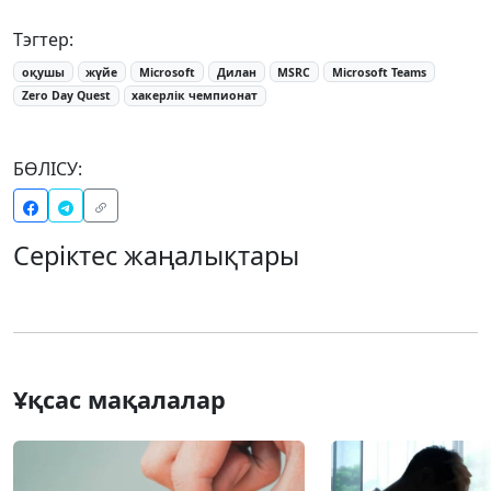
Тэгтер:
оқушы
жүйе
Microsoft
Дилан
MSRC
Microsoft Teams
Zero Day Quest
хакерлік чемпионат
БӨЛІСУ:
Серіктес жаңалықтары
Ұқсас мақалалар