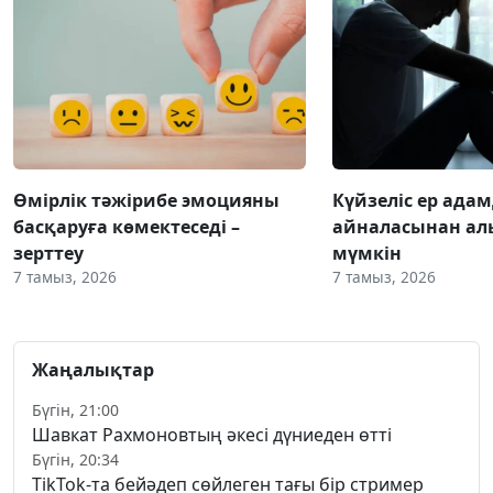
Өмірлік тәжірибе эмоцияны
Күйзеліс ер ада
басқаруға көмектеседі –
айналасынан ал
зерттеу
мүмкін
7 тамыз, 2026
7 тамыз, 2026
Жаңалықтар
Бүгін, 21:00
Шавкат Рахмоновтың әкесі дүниеден өтті
Бүгін, 20:34
TikTok-та бейәдеп сөйлеген тағы бір стример