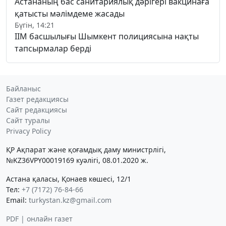
Астананың бас санитариялық дәрігері вакцинаға
қатысты мәлімдеме жасады
Бүгін, 14:21
ІІМ басшылығы Шымкент полициясына нақты
тапсырмалар берді
Байланыс
Газет редакциясы
Сайт редакциясы
Сайт туралы
Privacy Policy
ҚР Ақпарат және қоғамдық даму министрлігі,
№KZ36VPY00019169 куәлігі, 08.01.2020 ж.
Астана қаласы, Қонаев көшесі, 12/1
Тел:
+7 (7172) 76-84-66
Email:
turkystan.kz@gmail.com
PDF | онлайн газет