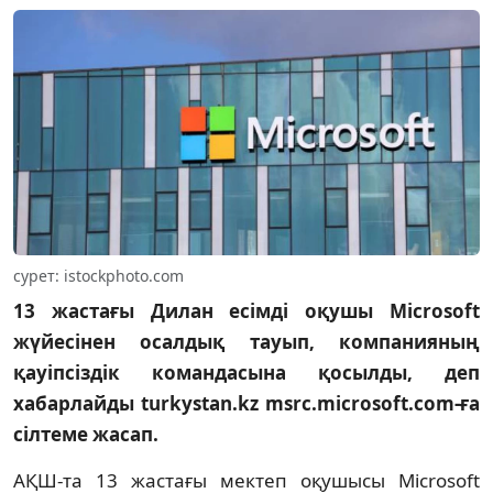
cурет: istockphoto.com
13 жастағы Дилан есімді оқушы Microsoft
жүйесінен осалдық тауып, компанияның
қауіпсіздік командасына қосылды, деп
хабарлайды turkystan.kz msrc.microsoft.com-ға
сілтеме жасап.
АҚШ-та 13 жастағы мектеп оқушысы Microsoft