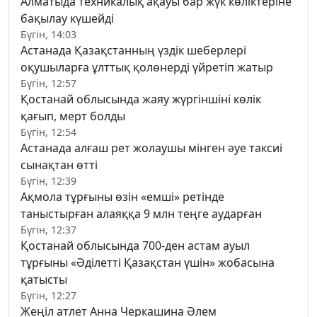
Алматыда техникалық ақауы бар жүк көліктеріне
бақылау күшейді
Бүгін, 14:03
Астанада Қазақстанның үздік шеберлері
оқушыларға ұлттық қолөнерді үйретіп жатыр
Бүгін, 12:57
Қостанай облысында жаяу жүргіншіні көлік
қағып, мерт болды
Бүгін, 12:54
Астанада алғаш рет жолаушы мінген әуе таксиі
сынақтан өтті
Бүгін, 12:39
Ақмола тұрғыны өзін «емші» ретінде
таныстырған алаяққа 9 млн теңге аударған
Бүгін, 12:37
Қостанай облысында 700-ден астам ауыл
тұрғыны «Әділетті Қазақстан үшін» жобасына
қатысты
Бүгін, 12:27
Жеңіл атлет Анна Черкашина Әлем