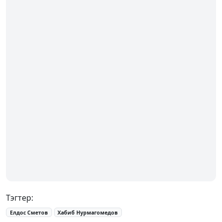
Тэгтер:
Елдос Сметов
Хабиб Нурмагомедов