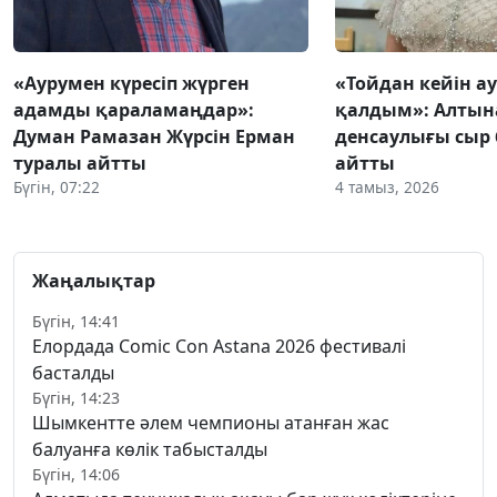
«Аурумен күресіп жүрген
«Тойдан кейін а
адамды қараламаңдар»:
қалдым»: Алтын
Думан Рамазан Жүрсін Ерман
денсаулығы сыр 
туралы айтты
айтты
Бүгін, 07:22
4 тамыз, 2026
Жаңалықтар
Бүгін, 14:41
Елордада Comic Con Astana 2026 фестивалі
басталды
Бүгін, 14:23
Шымкентте әлем чемпионы атанған жас
балуанға көлік табысталды
Бүгін, 14:06