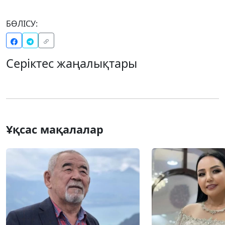
БӨЛІСУ:
Серіктес жаңалықтары
Ұқсас мақалалар