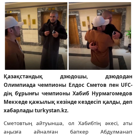
Қазақстандық дзюдошы, дзюдодан
Олимпиада чемпионы Елдос Сметов пен UFC-
дің бұрынғы чемпионы Хабиб Нурмагомедов
Меккеде қажылық кезінде кездесіп қалды, деп
хабарлады turkystan.kz.
Сметовтың айтуынша, ол Хабибтің әкесі, аты
аңызға айналған бапкер Абдулманап