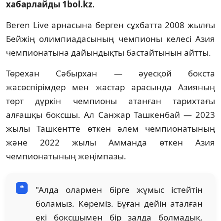
хабарлайды 1bol.kz.
Beren Live арнасына берген сұхбатта 2008 жылғы
Бейжің олимпиадасының чемпионы келесі Азия
чемпионатына дайындықты бастайтынын айтты.
Төрехан Сәбырхан — әуесқой бокста
жасөспірімдер мен жастар арасында Азияның
төрт дүркін чемпионы атанған тарихтағы
алғашқы боксшы. Ал Санжар Ташкенбай — 2023
жылы Ташкентте өткен әлем чемпионатының
және 2022 жылы Амманда өткен Азия
чемпионатының жеңімпазы.
"Алда олармен бірге жұмыс істейтін
боламыз. Көреміз. Бұған дейін аталған
екі боксшымен бір залда болмадық.