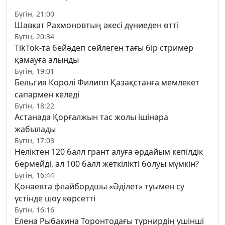
Бүгін, 21:00
Шавкат Рахмоновтың әкесі дүниеден өтті
Бүгін, 20:34
TikTok-та бейәдеп сөйлеген тағы бір стример
қамауға алынды
Бүгін, 19:01
Бельгия Королі Филипп Қазақстанға мемлекет
сапармен келеді
Бүгін, 18:22
Астанада Қорғалжын тас жолы ішінара
жабылады
Бүгін, 17:03
Неліктен 120 балл грант алуға әрдайым кепілдік
бермейді, ал 100 балл жеткілікті болуы мүмкін?
Бүгін, 16:44
Қонаевта флайбордшы «Әділет» туымен су
үстінде шоу көрсетті
Бүгін, 16:16
Елена Рыбакина Торонтодағы турнирдің үшінші