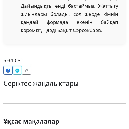
Дайындықты енді бастаймыз. Жаттығу
жиындары болады, сол жерде кімнің
қандай формада екенін байқап
көреміз", - деді Бақыт Сәрсекбаев.
БӨЛІСУ:
Серіктес жаңалықтары
Ұқсас мақалалар