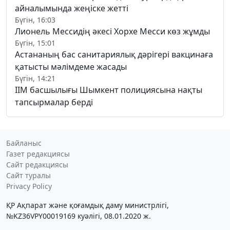
айналымында жеңіске жетті
Бүгін, 16:03
Лионель Мессидің әкесі Хорхе Месси көз жұмды
Бүгін, 15:01
Астананың бас санитариялық дәрігері вакцинаға
қатысты мәлімдеме жасады
Бүгін, 14:21
ІІМ басшылығы Шымкент полициясына нақты
тапсырмалар берді
Байланыс
Газет редакциясы
Сайт редакциясы
Сайт туралы
Privacy Policy
ҚР Ақпарат және қоғамдық даму министрлігі,
№KZ36VPY00019169 куәлігі, 08.01.2020 ж.