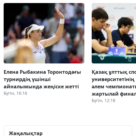
Елена Рыбакина Торонтодағы
Қазақ ұлттық сп
турнирдің үшінші
университетінің
айналымында жеңіске жетті
әлем чемпиона
Бүгін, 16:16
жартылай фина
Бүгін, 12:18
Жаңалықтар