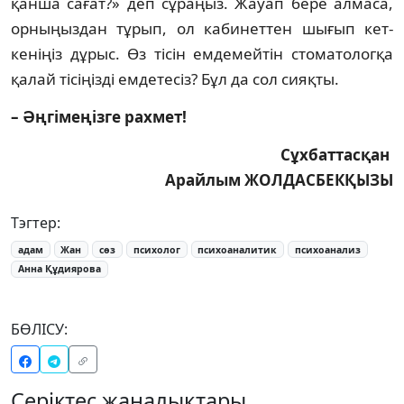
қанша сағат?» деп сұраңыз. Жауап бере алмаса,
ор­ныңыздан тұрып, ол кабинеттен шығып кет­
кеніңіз дұрыс. Өз тісін емдемейтін сто­матологқа
қалай тісіңізді емдетесіз? Бұл да сол сияқты.
– Әңгімеңізге рахмет!
Сұхбаттасқан
Арайлым ЖОЛДАСБЕКҚЫЗЫ
Тэгтер:
адам
Жан
сөз
психолог
психоаналитик
психоанализ
Анна Құдиярова
БӨЛІСУ:
Серіктес жаңалықтары