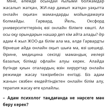
Міне, әлемде осындай ғылыми болжамдар
жасалып жатқан, ЖИ-лар дамып жатқан уақытта
онлайн оқыған мамандарды мойындамауға
болмайды. Гарвард, Йель, Оксфорд
университеттерінің өзі онлайн білімге көшті. Ал
осы оқу орындарын нашар деп кім айта алады? Әр
адам 4 жыл ЖОО-да білім ала ма, әлде Гарвардты
бірнеше айда онлайн оқып шыға ма, өзі шешеді.
Әрине, медицина секілді мамандық иелері
базалық білімді офлайн алуы керек. Алайда
бүгінде қиын оталардың өзін хирургтар онлайн
режимде жасау тәжірибесін енгізді. Біз адам
жанын сөзбен емдейтіндіктен онлайн білім алу,
терапия жасау өте қолайлы.
– Адам психолог таңдағанда не нәрсеге мән
беру керек?