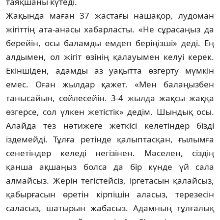
таяқшаны күтеді.
Жақында маған 37 жастағы нашақор, лу­доман
жігіттің ата-анасы хабарласты. «Не сұрасаңыз да
берейін, осы баламды емдеп беріңізші» деді. Ең
алдымен, ол жігіт өзінің қа­лауымен келуі керек.
Екіншіден, адамды аз уақытта өзгерту мүмкін
емес. Оған жыл­дар қажет. «Мен балаңызбен
танысайын, сөйлесейін. 3-4 жылда жақсы жаққа
өзгерсе, сол үлкен жетістік» дедім. Шындық осы.
Алайда тез нәтижеге жеткісі келетіндер бізді
іздемейді. Тұлға ретінде қалыптасқан, ғы­лымға
сенетіндер келеді негізінен. Мәселен, сіздің
қанша ақшаңыз болса да бір күнде үй сала
алмайсыз. Жерін тегістейсіз, іргетасын қалайсыз,
қабырғасын өретін кірпішін ала­сыз, терезесін
саласыз, шатырын жабасыз. Адам­ның тұлғалық