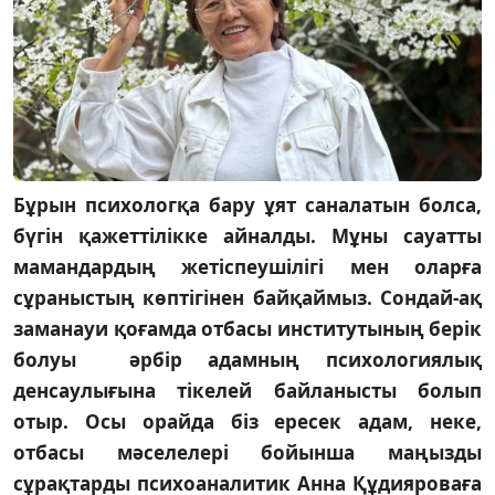
Бұрын психологқа бару ұят саналатын болса,
бүгін қажеттілікке айналды. Мұны сауатты
мамандардың жетіспеушілігі мен оларға
сұраныстың көптігінен байқаймыз. Сондай-ақ
заманауи қоғамда отбасы институтының берік
болуы әрбір адамның психологиялық
денсаулығына тікелей байланысты болып
отыр. Осы орайда біз ересек адам, неке,
отбасы мәселелері бойынша маңызды
сұрақтарды психоаналитик Анна Құдияроваға