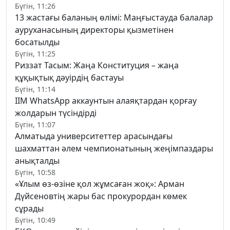
Бүгін, 11:26
13 жастағы баланың өлімі: Маңғыстауда балалар
ауруханасының директоры қызметінен
босатылды
Бүгін, 11:25
Риззат Тасым: Жаңа Конституция – жаңа
құқықтық дәуірдің бастауы
Бүгін, 11:14
ІІМ WhatsApp аккаунтын алаяқтардан қорғау
жолдарын түсіндірді
Бүгін, 11:07
Алматыда университеттер арасындағы
шахматтан әлем чемпионатының жеңімпаздары
анықталды
Бүгін, 10:58
«Ұлым өз-өзіне қол жұмсаған жоқ»: Арман
Дүйсеновтің жары бас прокурордан көмек
сұрады
Бүгін, 10:49