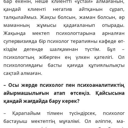
бар екенін, неше клиентті «ұстай» алмағанын,
қандай клиенті негатив айтқанын сұрап,
талқылаймыз. Жақ­сы болсын, жаман болсын, әр
маманның жұ­­мысы қадағаланып отырады.
Жақында мек­теп психологтарына арналған
супер­визияда бір психолог терапияны кафеде өт­
кіз­дім дегенде шалқамнан түстім. Бұл –
психологтың жіберген ең үлкен қателігі. Ол
психологиядағы басты қағида құпиялылық­ты
сақтай алмаған.
– Осы жерде психолог пен психоа­на­литиктің
айырмашылығын атап өт­сеңіз. Қайсысына
қандай жағдайда бару керек?
– Қарапайым тілмен түсіндірсек, пси­хо­лог
бастауыш мектептің мұғалімі. Ол әліппе, ма­