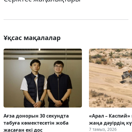
Ұқсас мақалалар
Ағза донорын 30 секундта
«Арал – Каспий» 
табуға көмектесетін жоба
жаңа дәуірдің 
7 тамыз, 2026
жасаған екі дос