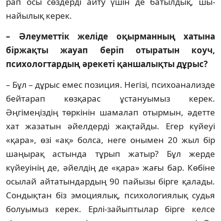
рап осы сөздерді айту үшін де батылдық, шы­­
найылық керек.
– Әлеуметтік желіде оқырманның ха­тына
біржақты жауап беріп отыратын коуч,
психологтардың әрекеті қан­ша­лықты дұрыс?
– Бұл – дұрыс емес позиция. Негізі, пси­хоа­нализде
бейтарап көзқарас ұстануымыз керек.
Әңгімеңіздің төркінін шамалап отыр­мын, әдетте
хат жазатын әйелдерді жақ­тай­ды. Егер күйеуі
«қара», өзі «ақ» болса, неге оны­мен 20 жыл бір
шаңырақ астында тұрып жа­тыр? Бұл жерде
күйеуінің де, әйелдің де «қа­ра» жағы бар. Көбіне
осылай айтатын­дар­дың 90 пайызы бірге қалады.
Сондықтан біз эмоциялық, психологиялық судья
болуымыз керек. Ерлі-зайыптылар бірге келсе