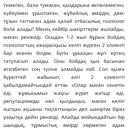
тимеген, бала тумаған, қыз­дарына өкпелемеген,
күйеуімен ұрыспаған, жұбайлық өмірдің дәм-
тұзын татпаған адам қа­лай отбасылық психолог
бола алады? Ме­нің кейбір шәкірттерім жылайды,
маған рен­жиді. Осыдан 1-2 жыл бұрын бойдақ
пси­хологтың ажырасқысы келіп жүрген 2 клиен­ті
бар екенін білдім. Бүгін ұрысқан жұп ертең
татуласып алады. Оны бойдақ қыз ба­сынан
өткізбеген соң түсіне алмайды ғой. Сол қызға
бүркіттей жабысып, әлгі 2 клиент­ті
қабылдамайтындай еттім. «Олар маған се­нетін
еді, жұмысымыз жақсы жүріп жатыр еді,
репутациямды нөл қылдыңыз, маған ке­ліп
жатқан ақшаны тоқтаттыңыз» деп шә­кіртім біраз
уақытқа дейін ренжіді. Алай­да мойындайтын бір
шындық, тұрмыстық өмірді көрмеген адам