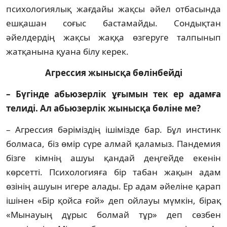
психологиялық жағ­дайы жақсы әйел отбасында
ешқашан соғыс бастамайды. Сондықтан
әйелдердің жақсы жаққа өзгеруге талпынып
жатқанына қуана білу керек.
Агрессия жынысқа бөлінбейді
– Бүгінде абьюзерлік ұғымын тек ер адам­ға
телиді. Ал абьюзерлік жынысқа бөліне ме?
– Агрессия бәріміздің ішімізде бар. Бұл инс­тинк
болмаса, біз өмір сүре алмай қала­мыз. Пандемия
бізге кімнің ашуы қандай дең­гейде екенін
көрсетті. Психологияға бір та­бан жақын адам
өзінің ашуын игере алады. Ер адам әйеліне қарап
ішінен «Бір қойса ғой» деп ойлауы мүмкін, бірақ
«Мынауың дұрыс болмай тұр» деп сөзбен