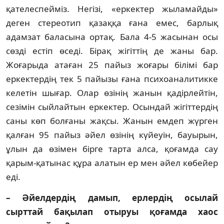
қателеспейміз. Негізі, «еркектер жыламайды»
деген стереотип қазаққа ғана емес, барлық
адамзат баласына ортақ. Бала 4-5 жасынан осы
сөзді естіп өседі. Бірақ жі­гіттің де жаны бар.
Жоғарыда атаған 25 пайыз жоғары білімі бар
еркектердің тек 5 пайызы ғана психоаналитикке
келетін шы­ғар. Олар өзінің жанын қадірлейтін,
сезімін сый­лайтын еркектер. Осындай жігіттердің
саны көп болғаны жақсы. Жанын емдеп жүр­ген
қалған 95 пайыз әйел өзінің күйеуін, бауы­рын,
ұлын да өзімен бірге тарта алса, қо­ға­мда сау
қарым-қатынас құра алатын ер мен әйел көбейер
еді.
– Әйелдердің дамып, ерлердің осы­лай
сырттай бақылап отыруы қоғамда хаос