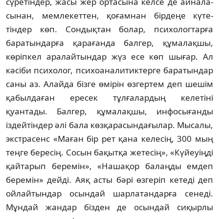
сүре­тін­дер, жасы жер ортасына келсе де айна­ла­
сынан, мемлекеттен, қоғамнан бірдеңе кү­те­
тіндер көп. Сондықтан болар, психо­лог­тарға
баратындарға қарағанда балгер, құ­ма­лақшы,
көріпкел аралайтындар жүз есе көп шығар. Ал
кәсіби психолог, психоана­литик­терге баратындар
саны аз. Алайда бізге өмі­рін өзгертем деп шешім
қабылдаған ересек тұлғалардың келетіні
қуантады. Балгер, құ­малақшы, инфосығанды
іздейтіндер әлі бала көзқарасындағылар. Мысалы,
экстрасенс «Ма­ған бір рет қана келесің, 300 мың
теңге бере­сің. Сосын бақытқа жетесің», «Күйеуіңді
қай­тарып беремін», «Нашақор балаңды ем­деп
беремін» дейді. Аяқ асты бәрі өзгеріп ке­теді деп
ойлайтындар осындай шарла­тан­дарға сенеді.
Мұндай жандар бізден де осын­д­ай сиқырлы