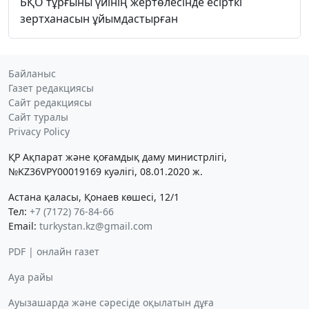
БҚО тұрғыны үйінің жертөлесінде есірткі
зертханасын ұйымдастырған
Байланыс
Газет редакциясы
Сайт редакциясы
Сайт туралы
Privacy Policy
ҚР Ақпарат және қоғамдық даму министрлігі,
№KZ36VPY00019169 куәлігі, 08.01.2020 ж.
Астана қаласы, Қонаев көшесі, 12/1
Тел:
+7 (7172) 76-84-66
Email:
turkystan.kz@gmail.com
PDF | онлайн газет
Ауа райы
Ауызашарда және сәресіде оқылатын дұға