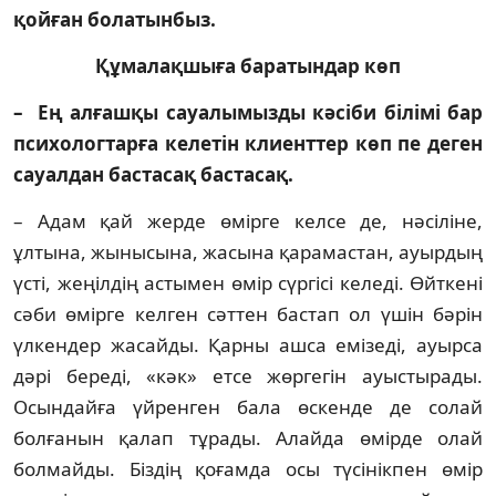
қойған болатынбыз.
Құмалақшыға баратындар көп
– Ең алғашқы сауалымызды кәсіби білімі бар
психологтарға келетін клиенттер көп пе деген
сауалдан бастасақ бастасақ.
– Адам қай жерде өмірге келсе де, нә­сі­ліне,
ұлтына, жынысына, жасына қарамастан, ауырдың
үсті, жеңілдің астымен өмір сүргісі келеді. Өйткені
сәби өмірге келген сәттен бастап ол үшін бәрін
үлкендер жасайды. Қар­ны ашса емізеді, ауырса
дәрі береді, «кәк» ет­се жөргегін ауыстырады.
Осындайға үй­рен­ген бала өскенде де солай
болғанын қа­лап тұрады. Алайда өмірде олай
болмайды. Біз­дің қоғамда осы түсінікпен өмір