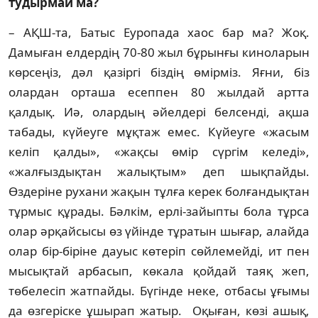
тудырмай ма?
– АҚШ-та, Батыс Еуропада хаос бар ма? Жоқ.
Дамыған елдердің 70-80 жыл бұрынғы ки­ноларын
көрсеңіз, дәл қазіргі біздің өмір­міз. Яғни, біз
олардан орташа есеппен 80 жылдай артта
қалдық. Иә, олардың әйелдері белсенді, ақша
табады, күйеуге мұқтаж емес. Күйеуге «жасым
келіп қалды», «жақсы өмір сүргім келеді»,
«жалғыздықтан жалықтым» деп шықпайды.
Өздеріне рухани жақын тұл­ға керек болғандықтан
тұрмыс құрады. Бәл­кім, ерлі-зайыпты бола тұрса
олар әр­қай­­сысы өз үйінде тұратын шығар, алайда
олар бір-біріне дауыс көтеріп сөйлемейді, ит пен
мысықтай арбасып, көкала қойдай таяқ жеп,
төбелесіп жатпайды. Бүгінде неке, отбасы ұғымы
да өзгеріске ұшырап жатыр. Оқыған, көзі ашық,