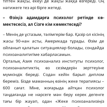
тіптен жақсы, екеуі де жақсы жаққа өзгереді. Оң
нәтижеге тез әрі бірге жетеді.
– Өзіңіз адамдарға психолог ретінде кө­
мектесесіз, ал Сізге кім көмектеседі?
– Менің де ұстазым, тәлімгерім бар. Қазір ол кісінің
жасы 90-нан асты, Америкада тұ­ра­ды. Өзім де
ойланып қалатын ситуациялар бо­лады, сондайда
психоаналитигіме хабар­ласамын.
Орталық Азия психоанализ институты пси­холог,
психоаналитиктің өз сезімдерін зерттеуіне
мүмкіндік береді. Содан кейін ба­рып диплом
береміз. Бізде маманның өзі­нің жеке терапиясы –
600 сағат. Міне, жо­ғарыда айтқан психолог
таңдағанда не нәр­сеге мән беру керек дегенге
тағы бір жауап, одан «Жеке психоанализіңіз