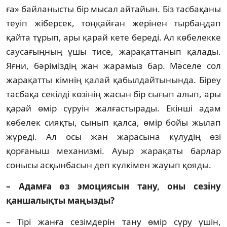
ға» байланысты бір мысал айтайын. Біз тас­бақаны
теуіп жіберсек, тоңқайған жерінен тыр­баңдап
қайта тұрып, ары қарай кете береді. Ал көбелекке
саусағыңның ұшы тисе, жарақаттанып қалады.
Яғни, бәріміздің жан жарамыз бар. Мәселе сол
жарақатты кімнің қа­лай қабылдайтынында. Біреу
тасбақа секіл­ді көзінің жасын бір сығып алып, ары
қарай өмір сүруін жалғастырады. Екінші адам
көбелек сияқты, сынып қалса, өмір бойы жылап
жүреді. Ал осы жан жарасына күлу­дің өзі
қорғаныш механизмі. Ауыр жара­қаты барлар
сонысы асқынбасын деп күл­кімен жауып қояды.
– Адамға өз эмоциясын тану, оны се­зіну
қаншалықты маңызды?
– Тірі жанға сезімдерін тану өмір сүру үшін,