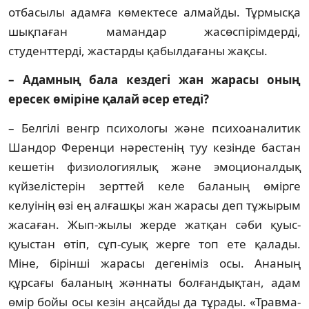
отбасылы адамға кө­мектесе алмайды. Тұрмысқа
шықпаған ма­ман­дар жасөспірімдерді,
студенттерді, жас­тарды қабылдағаны жақсы.
– Адамның бала кездегі жан жа­ра­сы оның
ересек өміріне қалай әсер ете­ді?
– Белгілі венгр психологы және пси­хоа­на­литик
Шандор Ференци нәрестенің туу кезінде бастан
кешетін физиологиялық және эмоционалдық
күйзелістерін зерттей келе баланың өмірге
келуінің өзі ең алғашқы жан жа­расы деп тұжырым
жасаған. Жып-жылы жерде жатқан сәби қуыс-
қуыстан өтіп, сұп-суық жерге топ ете қалады.
Міне, бірінші жа­­­расы дегеніміз осы. Ананың
құрсағы ба­ланың жәннаты болғандықтан, адам
өмір бойы осы кезін аңсайды да тұрады. «Трав­ма­