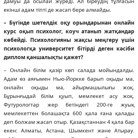
дамуы да осылай жүреді. Ал біреудің тұлғасын
екінші адам тіпті де жасап бере алмайды.
– Бүгінде шетелдік оқу орындарынан он­лайн
курс оқып психолог, коуч ата­нып жатқандар
көбейді. Психологияны жақсы меңгеру үшін
психологқа уни­верситет бітірді деген кәсіби
диплом қан­шалықты қажет?
– Онлайн білім қазір көп салада мойын­далды.
Адам өз аяғымен Нью-Йоркке барып оқыды ма,
онлайн оқыды ма, айырмашылығы жоқ.
Бұрынғыдай білім қуып, мемлекет асу жоқ.
Футурологтар жер бетіндегі 200-ге жуық
мемлекеттен болашақта 600 қала ғана қа­лады
деп болжам жасап отыр. Қазақстаннан 4 қала бар
екен: Алматы, Астана, Шымкент және Атырау.