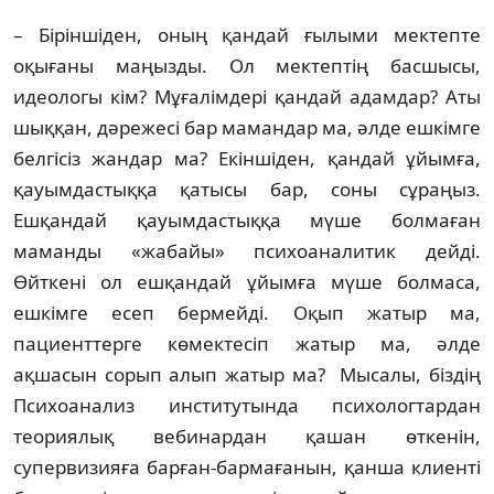
– Біріншіден, оның қандай ғылыми мектепте
оқығаны маңызды. Ол мектептің басшысы,
идеологы кім? Мұғалімдері қандай адамдар? Аты
шыққан, дәрежесі бар ма­мандар ма, әлде ешкімге
белгісіз жандар ма? Екіншіден, қандай ұйымға,
қауымдастыққа қатысы бар, соны сұраңыз.
Ешқандай қауым­дастыққа мүше болмаған
маманды «жабайы» психоаналитик дейді.
Өйткені ол ешқандай ұйым­ға мүше болмаса,
ешкімге есеп бер­мей­ді. Оқып жатыр ма,
пациенттерге көмектесіп жатыр ма, әлде
ақшасын сорып алып жатыр ма? Мысалы, біздің
Психоанализ институ­тын­да психологтардан
теориялық вебинар­дан қашан өткенін,
супервизияға барған-бармағанын, қанша клиенті