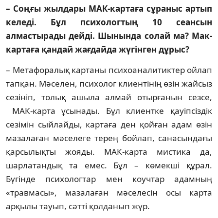
– Соңғы жылдары МАК-картаға сұра­ныс артып
келеді. Бұл психологтың 10 сеансын
алмастырады дейді. Шынында солай ма? Мак-
картаға қандай жағдайда жүгінген дұрыс?
– Метафоралық картаны психоа­на­ли­тик­тер ойлап
тапқан. Мәселен, психолог клиен­тінің өзін жайсыз
сезініп, толық ашы­ла алмай отырғанын сезсе,
МАК-карта ұсы­нады. Бұл клиентке қауіпсіздік
сезімін сый­лайды, картаға ден қойған адам өзін
ма­­­­залаған мәселеге терең бойлап, сана­сын­дағы
қарсылықты жояды. МАК-карта мис­тика да,
шарлатандық та емес. Бұл – көмекші құрал.
Бүгінде психологтар мен коучтар адам­ның
«травмасы», мазалаған мәселесін осы карта
арқылы тауып, сәтті қолданып жүр.