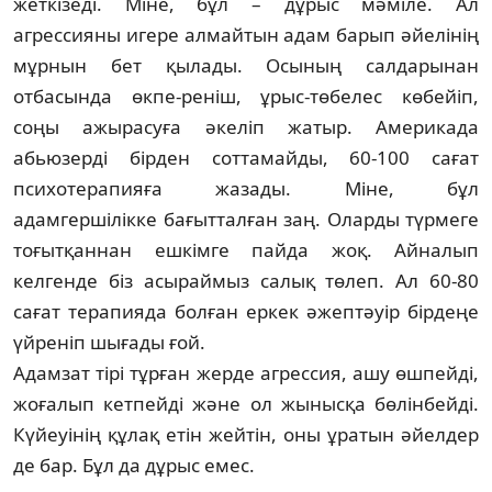
жеткізеді. Міне, бұл – дұрыс мәміле. Ал
агрессияны игере алмайтын адам барып әйелінің
мұрнын бет қылады. Осының салдарынан
отбасында өкпе-реніш, ұрыс-тө­белес көбейіп,
соңы ажырасуға әкеліп жатыр. Америкада
абьюзерді бірден соттамайды, 60-100 сағат
психотерапияға жазады. Міне, бұл
адамгершілікке бағытталған заң. Оларды түрмеге
тоғытқаннан ешкімге пайда жоқ. Айналып
келгенде біз асыраймыз салық төлеп. Ал 60-80
сағат терапияда болған ер­кек әжептәуір бірдеңе
үйреніп шығады ғой.
Адамзат тірі тұрған жерде агрессия, ашу өш­пейді,
жоғалып кетпейді және ол жы­нысқа бөлінбейді.
Күйеуінің құлақ етін жей­тін, оны ұратын әйелдер
де бар. Бұл да дұрыс емес.