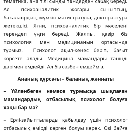
тематика, ана тілі сынды пәндерден сабақ бе­реді.
Ал психоаналитик жоғары сы­нып­тың,
бакалаврдың, мүмкін магист­ратура, док­торантура
жетекшісі. Яғни, психоа­на­ли­тик бір мәселені
тереңдеп үңги береді. Жал­пы, қазір біз
психология мен медицинаның ортасында
тұрмыз. Психолог ақыл-кеңес беріп, бағыт
көрсете алады. Медицина ма­ман­дары тәніңді
дәрімен емдейді. Ал біз сөз­бен емдейміз.
Ананың құрсағы – баланың жәннаты
– Үйленбеген немесе тұрмысқа шық­паған
мамандардың отбасылық психо­лог болуға
хақы бар ма?
– Ерлі-зайыптыларды қабылдау үшін пси­холог
отбасылық өмірді көрген болуы ке­рек. Өзі байға