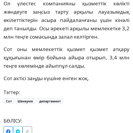
Ол үлестес компанияны қызметтік көлікті
жөндеуге заңсыз тарту арқылы лауазымдық
өкілеттіктерін асыра пайдаланғаны үшін кінәлі
деп танылды. Осы әрекеті арқылы мемлекетке 3,2
млн теңге сомасында залал келтірген.
Сот оны мемлекеттік қызмет қызмет атқару
құқығынан өмір бойына айыра отырып, 3,4 млн
теңге көлемінде айыппұл салды.
Сот актісі заңды күшіне енген жоқ.
Тэгтер:
Сот
Шенеунік
департамент
БӨЛІСУ: