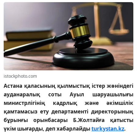
istockphoto.com
Астана қаласының қылмыстық істер жөніндегі
ауданаралық соты Ауыл шаруашылығы
министрлігінің кадрлық және әкімшілік
қамтамасыз ету департаменті директорының
бұрынғы орынбасары Б.Жолтайға қатысты
үкім шығарды, деп хабарлайды
turkystan.kz
.