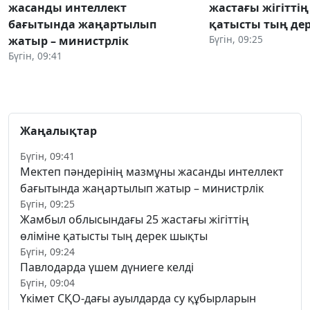
жасанды интеллект
жастағы жігіттің
бағытында жаңартылып
қатысты тың де
Бүгін, 09:25
жатыр – министрлік
Бүгін, 09:41
Жаңалықтар
Бүгін, 09:41
Мектеп пәндерінің мазмұны жасанды интеллект
бағытында жаңартылып жатыр – министрлік
Бүгін, 09:25
Жамбыл облысындағы 25 жастағы жігіттің
өліміне қатысты тың дерек шықты
Бүгін, 09:24
Павлодарда үшем дүниеге келді
Бүгін, 09:04
Үкімет СҚО-дағы ауылдарда су құбырларын