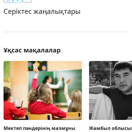
Серіктес жаңалықтары
Ұқсас мақалалар
Мектеп пәндерінің мазмұны
Жамбыл облысын