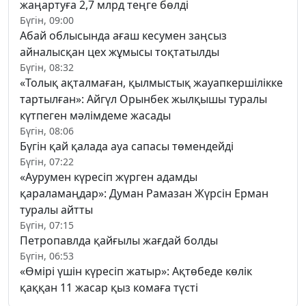
жаңартуға 2,7 млрд теңге бөлді
Бүгін, 09:00
Абай облысында ағаш кесумен заңсыз
айналысқан цех жұмысы тоқтатылды
Бүгін, 08:32
«Толық ақталмаған, қылмыстық жауапкершілікке
тартылған»: Айгүл Орынбек жылқышы туралы
күтпеген мәлімдеме жасады
Бүгін, 08:06
Бүгін қай қалада ауа сапасы төмендейді
Бүгін, 07:22
«Аурумен күресіп жүрген адамды
қараламаңдар»: Думан Рамазан Жүрсін Ерман
туралы айтты
Бүгін, 07:15
Петропавлда қайғылы жағдай болды
Бүгін, 06:53
«Өмірі үшін күресіп жатыр»: Ақтөбеде көлік
қаққан 11 жасар қыз комаға түсті