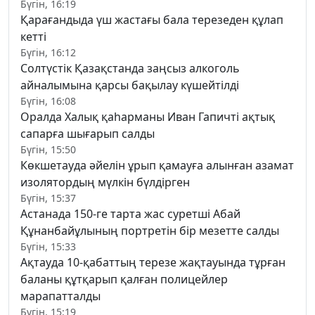
Бүгін, 16:19
Қарағандыда үш жастағы бала терезеден құлап
кетті
Бүгін, 16:12
Солтүстік Қазақстанда заңсыз алкоголь
айналымына қарсы бақылау күшейтілді
Бүгін, 16:08
Оралда Халық қаһарманы Иван Гапичті ақтық
сапарға шығарып салды
Бүгін, 15:50
Көкшетауда әйелін ұрып қамауға алынған азамат
изолятордың мүлкін бүлдірген
Бүгін, 15:37
Астанада 150-ге тарта жас суретші Абай
Құнанбайұлының портретін бір мезетте салды
Бүгін, 15:33
Ақтауда 10-қабаттың терезе жақтауында тұрған
баланы құтқарып қалған полицейлер
марапатталды
Бүгін, 15:19