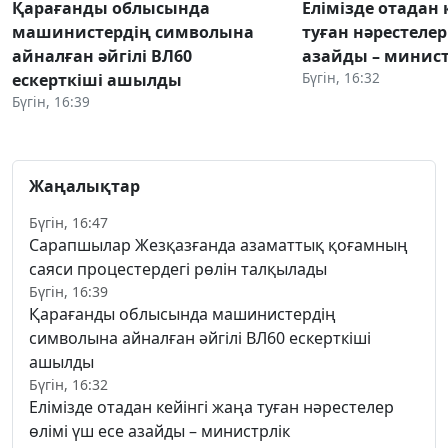
Қарағанды облысында
Елімізде отадан 
машинистердің символына
туған нәрестелер
айналған әйгілі ВЛ60
азайды – минист
Бүгін, 16:32
ескерткіші ашылды
Бүгін, 16:39
Жаңалықтар
Бүгін, 16:47
Сарапшылар Жезқазғанда азаматтық қоғамның
саяси процестердегі рөлін талқылады
Бүгін, 16:39
Қарағанды облысында машинистердің
символына айналған әйгілі ВЛ60 ескерткіші
ашылды
Бүгін, 16:32
Елімізде отадан кейінгі жаңа туған нәрестелер
өлімі үш есе азайды – министрлік