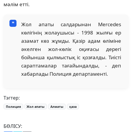
мәлім етті.
Жол апаты салдарынан Mercedes
көлігінің жолаушысы - 1998 жылғы ер
азамат көз жұмды. Қазір адам өліміне
әкелген жол-көлік оқиғасы дерегі
бойынша қылмыстық іс қозғалды. Тиісті
сараптамалар тағайындалды, - деп
хабарлады Полиция департаменті.
Тэгтер:
Полиция
Жол апаты
Алматы
қаза
БӨЛІСУ: