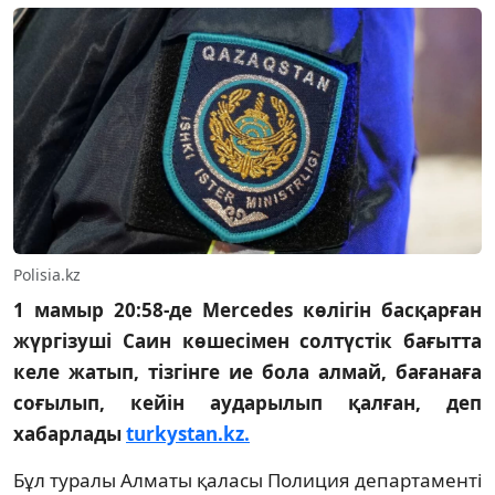
Polisia.kz
1 мамыр 20:58-де Mercedes көлігін басқарған
жүргізуші Саин көшесімен солтүстік бағытта
келе жатып, тізгінге ие бола алмай, бағанаға
соғылып, кейін аударылып қалған, деп
хабарлады
turkystan.kz.
Бұл туралы Алматы қаласы Полиция департаменті