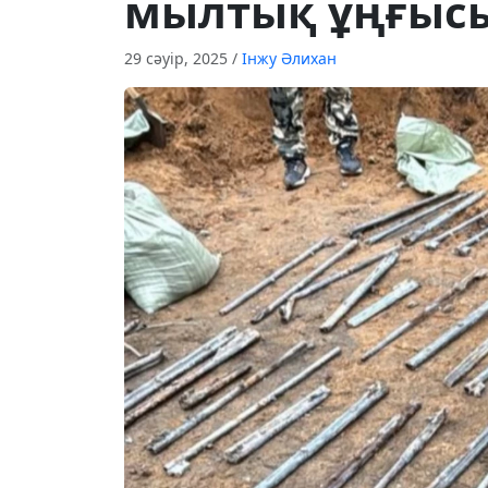
мылтық ұңғысы
29 сәуір, 2025
/
Інжу Әлихан