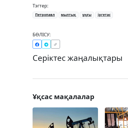
Тэгтер:
Петропавл
мылтық
ұңғы
іргетас
БӨЛІСУ:
Серіктес жаңалықтары
Ұқсас мақалалар