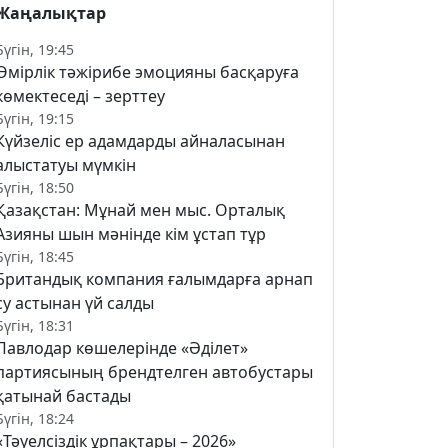
Жаңалықтар
Бүгін, 19:45
Өмірлік тәжірибе эмоцияны басқаруға
көмектеседі – зерттеу
Бүгін, 19:15
Күйзеліс ер адамдарды айналасынан
алыстатуы мүмкін
Бүгін, 18:50
Қазақстан: Мұнай мен мыс. Орталық
Азияны шын мәнінде кім ұстап тұр
Бүгін, 18:45
Британдық компания ғалымдарға арнап
су астынан үй салды
Бүгін, 18:31
Павлодар көшелерінде «Әділет»
партиясының брендтелген автобустары
қатынай бастады
Бүгін, 18:24
«Тәуелсіздік ұрпақтары – 2026»