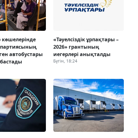
 көшелерінде
«Тәуелсіздік ұрпақтары –
 партиясының
2026» грантының
ген автобустары
иегерлері анықталды
Бүгін, 18:24
 бастады