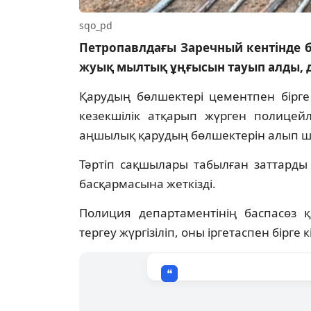
sqo_pd
Петропавлдағы Заречный кентінде б
жуық мылтық ұңғысын тауып алды, 
Қарудың бөлшектері цементпен бірге 
кезекшілік атқарып жүрген полицей
аңшылық қарудың бөлшектерін алып ш
Тәртіп сақшылары табылған заттарды
басқармасына жеткізді.
Полиция департаментінің баспасөз қ
тергеу жүргізіліп, оны іргетаспен бірге