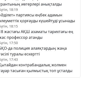
грантының иегерлері анықталды
Бүгін, 18:19
«Әділет» партиясы еңбек адамын
әлеуметтік қорғауды күшейтуді ұсынады
Бүгін, 18:15
18 жастағы АҚШ азаматы тарихтағы ең
жас профессор атанды
Бүгін, 17:50
БҚО-да полиция алаяқтардың жаңа
тәсілі туралы ескертті
Бүгін, 17:43
Қытайдан контрабандалық жолмен
тауар тасыған қылмыстық топ ұсталды