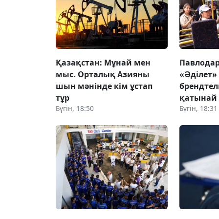
Қазақстан: Мұнай мен
Павлодар
мыс. Орталық Азияны
«Әділет»
шын мәнінде кім ұстап
брендтел
тұр
қатынай
Бүгін, 18:50
Бүгін, 18:31