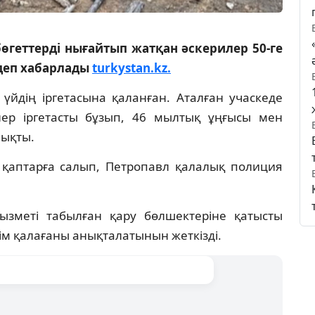
өгеттерді нығайтып жатқан әскерилер 50-ге
деп хабарлады
turkystan.kz.
үйдің іргетасына қаланған. Аталған учаскеде
лер іргетасты бұзып, 46 мылтық ұңғысы мен
ықты.
 қаптарға салып, Петропавл қалалық полиция
ызметі табылған қару бөлшектеріне қатысты
 кім қалағаны анықталатынын жеткізді.