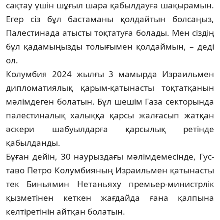
сақтау үшін шұ­ғыл шара қабылдауға шақырамын.
Егер сіз бұл бас­таманы қолдайтын болсаңыз,
Палестинада атысты тоқ­татуға бо­лады. Мен сіздің
бұл қадамыңызды толы­ғымен қол­даймын, – деді
ол.
Колумбия 2024 жылғы 3 мамырда Израильмен
дип­­ло­матиялық қарым-қатынасты тоқтатқанын
мәлім­­деген бо­латын. Бұл шешім Газа секторында
палес­ти­налық ха­лық­қа қарсы жалғасып жатқан
әскери шабуылдарға қар­сылық ретінде
қабылданды.
Бұған дейін, 30 наурыздағы мәлімдемесінде, Гус­
таво Петро Колумбияның Израильмен қатынасты
тек Биньямин Нетаньяху премьер-министрлік
қызметінен кеткен жағдайда ғана қалпына
келтіретінін айтқан болатын.