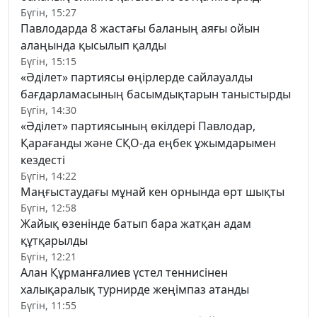
Бүгін, 15:27
Павлодарда 8 жастағы баланың аяғы ойын
алаңында қысылып қалды
Бүгін, 15:15
«Әділет» партиясы өңірлерде сайлауалды
бағдарламасының басымдықтарын таныстырды
Бүгін, 14:30
«Әділет» партиясының өкілдері Павлодар,
Қарағанды және СҚО-да еңбек ұжымдарымен
кездесті
Бүгін, 14:22
Маңғыстаудағы мұнай кен орнында өрт шықты
Бүгін, 12:58
Жайық өзенінде батып бара жатқан адам
құтқарылды
Бүгін, 12:21
Алан Құрманғалиев үстел теннисінен
халықаралық турнирде жеңімпаз атанды
Бүгін, 11:55