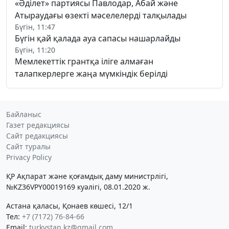
«Әділет» партиясы Павлодар, Абай және
Атыраудағы өзекті мәселелерді талқылады
Бүгін, 11:47
Бүгін қай қалада ауа сапасы нашарлайды
Бүгін, 11:20
Мемлекеттік грантқа іліге алмаған
талапкерлерге жаңа мүмкіндік берілді
Байланыс
Газет редакциясы
Сайт редакциясы
Сайт туралы
Privacy Policy
ҚР Ақпарат және қоғамдық даму министрлігі,
№KZ36VPY00019169 куәлігі, 08.01.2020 ж.
Астана қаласы, Қонаев көшесі, 12/1
Тел:
+7 (7172) 76-84-66
Email:
turkystan.kz@gmail.com