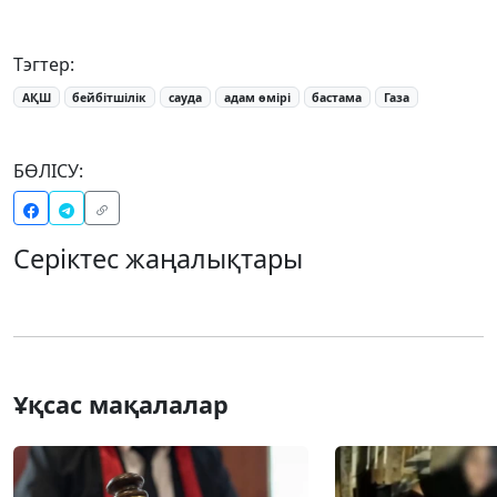
Тэгтер:
АҚШ
бейбітшілік
сауда
адам өмірі
бастама
Газа
БӨЛІСУ:
Серіктес жаңалықтары
Ұқсас мақалалар