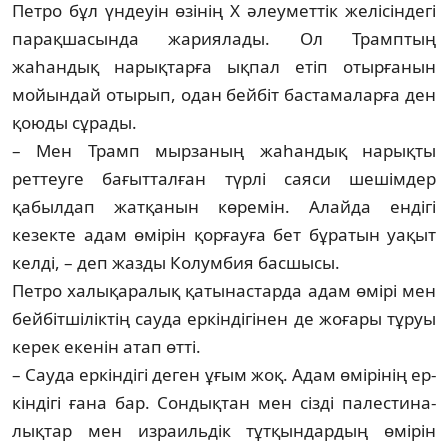
Петро бұл үндеуін өзінің X әлеуметтік желісіндегі
парақшасында жариялады. Ол Трамптың
жаһандық нарықтарға ықпал етіп отырғанын
мойындай отырып, одан бейбіт бастамаларға ден
қоюды сұрады.
– Мен Трамп мырзаның жаһандық нарықты
реттеуге бағытталған түрлі саяси шешімдер
қабылдап жатқанын көремін. Алайда ендігі
кезекте адам өмірін қорғауға бет бұратын уақыт
келді, – деп жазды Колум­бия басшысы.
Петро халықаралық қатынастарда адам өмірі мен
бейбітшіліктің сауда еркіндігінен де жоғары тұруы
керек екенін атап өтті.
– Сауда еркіндігі деген ұғым жоқ. Адам өмірінің ер­
кін­дігі ғана бар. Сондықтан мен сізді палести­на­
лық­тар мен израильдік тұтқындардың өмірін