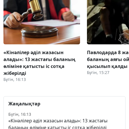
«Кінәлілер әділ жазасын
Павлодарда 8 жа
алады»: 13 жастағы баланың
баланың аяғы о
өліміне қатысты іс сотқа
қысылып қалды
Бүгін, 15:27
жіберілді
Бүгін, 16:13
Жаңалықтар
Бүгін, 16:13
«Кінәлілер әділ жазасын алады»: 13 жастағы
баланың өліміне қатысты іс сотқа жіберілді