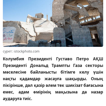
сурет: istockphoto.com
Колумбия Президенті Густаво Петро АҚШ
Президенті Дональд Трампты Газа секторы
мәселесіне байланысты бітімге келу үшін
нақты қадамдар жасауға шақырды. Оның
пікірінше, дәл қазір әлем тек шикізат бағасына
емес, адам өмірінің маңызына да назар
аударуға тиіс.