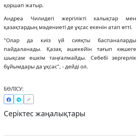
қоршап жатыр.
Андреа Чилидегі жергілікті халықтар мен
қазақтардың мәдениеті де ұқсас екенін атап өтті.
"Олар да киіз үй сияқты баспаналарды
пайдаланады. Қазақ әшекейін тағып көшеге
шықсам ешкім таңғалмайды. Себебі зергерлік
бұйымдары да ұқсас", - дейді ол.
БӨЛІСУ:
Серіктес жаңалықтары