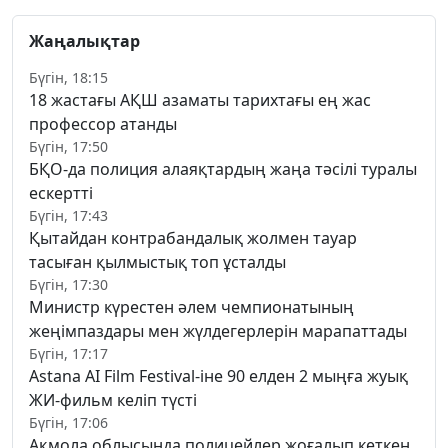
Жаңалықтар
Бүгін, 18:15
18 жастағы АҚШ азаматы тарихтағы ең жас
профессор атанды
Бүгін, 17:50
БҚО-да полиция алаяқтардың жаңа тәсілі туралы
ескертті
Бүгін, 17:43
Қытайдан контрабандалық жолмен тауар
тасыған қылмыстық топ ұсталды
Бүгін, 17:30
Министр күрестен әлем чемпионатының
жеңімпаздары мен жүлдегерлерін марапаттады
Бүгін, 17:17
Astana AI Film Festival-іне 90 елден 2 мыңға жуық
ЖИ-фильм келіп түсті
Бүгін, 17:06
Ақмола облысында полицейлер жоғалып кеткен