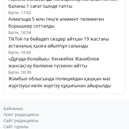
баланы 1 сағат ішінде тапты
Бүгін, 17:02
Алматыда 5 млн теңге алимент төлемеген
борышкер сотталды
Бүгін, 16:54
TikTok-та бейәдеп сөздер айтқан 19 жастағы
астаналық қызға айыппұл салынды
Бүгін, 16:42
«Дұғада болайық»: Кенжебек Жанәбілов
жансақтау бөліміне түскенін айтты
Бүгін, 16:39
Жамбыл облысында полициядан қашқан мас
жүргізуші көлік жүргізу құқығынан айырылды
Байланыс
Газет редакциясы
Сайт редакциясы
Сайт туралы