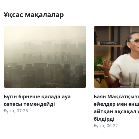
Ұқсас мақалалар
Бүгін бірнеше қалада ауа
Баян Мақсатқыз
сапасы төмендейді
әйелдер мен әнш
Бүгін, 07:25
айтқан ақсақал 
білдірді
Бүгін, 06:22