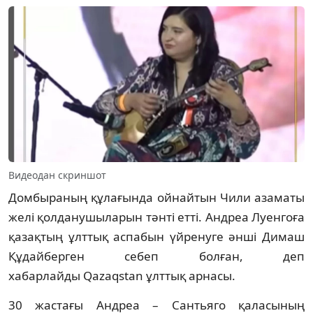
Видеодан скриншот
Домбыраның құлағында ойнайтын Чили азаматы
желі қолданушыларын тәнті етті. Андреа Луенгоға
қазақтың ұлттық аспабын үйренуге әнші Димаш
Құдайберген себеп болған, деп
хабарлайды Qazaqstan ұлттық арнасы.
30 жастағы Андреа – Сантьяго қаласының