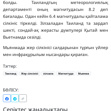
болды. Таиландтың метеорологиялық
департаменті оның магнитудасын 8.2 деп
бағалады. Одан кейін 6.4 магнитудалы қайталама
сілкініс тіркелді. Зілзаладан Таиланд та зардап
шекті, сондай-ақ жерасты дүмпулері Қытай мен
Вьетнамда сезілді.
Мьянмада жер сілкінісі салдарынан тұрғын үйлер
мен инфрақұрылым нысандары қираған.
Тэгтер:
Таиланд
Жер сілкінісі
зілзала
Магнитуда
Мьянма
БӨЛІСУ:
Серіктес жаңалықтары