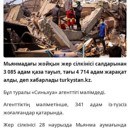
Мьянмадағы жойқын жер сілкінісі салдарынан
3 085 адам қаза тауып, тағы 4 714 адам жарақат
алды, деп хабарлады turkystan.kz.
Бұл туралы «Синьхуа» агенттігі мәлімдеді.
Агенттіктің мәліметінше, 341 адам із-түзсіз
жоғалғандар қатарында.
Жер сілкінісі 28 наурызда Мьянма аумағында