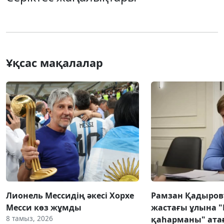
Ұқсас мақалалар
Лионель Мессидің әкесі Хорхе
Рамзан Қадыров
Месси көз жұмды
жастағы ұлына 
8 тамыз, 2026
қаһарманы" атағ