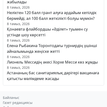
жабылады
8 тамыз, 2026
Неліктен 120 балл грант алуға әрдайым кепілдік
бермейді, ал 100 балл жеткілікті болуы мүмкін?
8 тамыз, 2026
Қонаевта флайбордшы «Әділет» туымен су
үстінде шоу көрсетті
8 тамыз, 2026
Елена Рыбакина Торонтодағы турнирдің үшінші
айналымында жеңіске жетті
8 тамыз, 2026
Лионель Мессидің әкесі Хорхе Месси көз жұмды
8 тамыз, 2026
Астананың бас санитариялық дәрігері вакцинаға
қатысты мәлімдеме жасады
Байланыс
Газет редакциясы