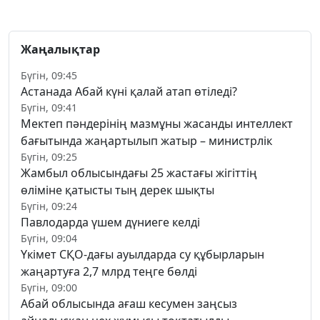
Жаңалықтар
Бүгін, 09:45
Астанада Абай күні қалай атап өтіледі?
Бүгін, 09:41
Мектеп пәндерінің мазмұны жасанды интеллект
бағытында жаңартылып жатыр – министрлік
Бүгін, 09:25
Жамбыл облысындағы 25 жастағы жігіттің
өліміне қатысты тың дерек шықты
Бүгін, 09:24
Павлодарда үшем дүниеге келді
Бүгін, 09:04
Үкімет СҚО-дағы ауылдарда су құбырларын
жаңартуға 2,7 млрд теңге бөлді
Бүгін, 09:00
Абай облысында ағаш кесумен заңсыз