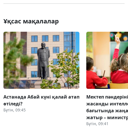
Ұқсас мақалалар
Астанада Абай күні қалай атап
Мектеп пәндері
өтіледі?
жасанды интелл
Бүгін, 09:45
бағытында жаң
жатыр – министр
Бүгін, 09:41