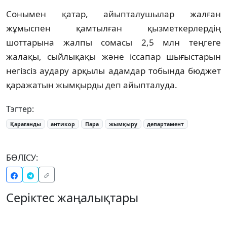
Сонымен қатар, айыпталушылар жалған
жұмыспен қамтылған қызметкерлердің
шоттарына жалпы сомасы 2,5 млн теңгеге
жалақы, сыйлықақы және іссапар шығыстарын
негізсіз аудару арқылы адамдар тобында бюджет
қаражатын жымқырды деп айыпталуда.
Тэгтер:
Қарағанды
антикор
Пара
жымқыру
департамент
БӨЛІСУ:
Серіктес жаңалықтары