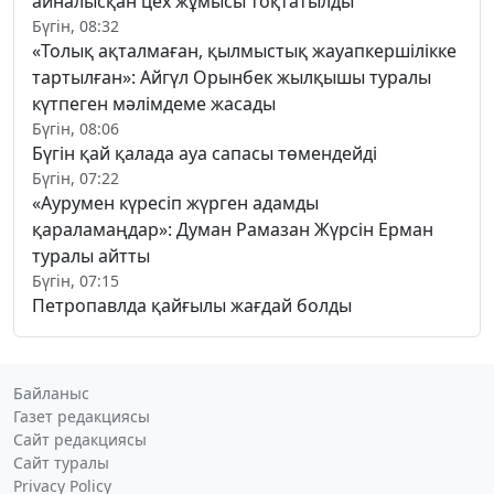
айналысқан цех жұмысы тоқтатылды
Бүгін, 08:32
«Толық ақталмаған, қылмыстық жауапкершілікке
тартылған»: Айгүл Орынбек жылқышы туралы
күтпеген мәлімдеме жасады
Бүгін, 08:06
Бүгін қай қалада ауа сапасы төмендейді
Бүгін, 07:22
«Аурумен күресіп жүрген адамды
қараламаңдар»: Думан Рамазан Жүрсін Ерман
туралы айтты
Бүгін, 07:15
Петропавлда қайғылы жағдай болды
Байланыс
Газет редакциясы
Сайт редакциясы
Сайт туралы
Privacy Policy