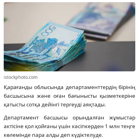
istockphoto.com
Қарағанды облысында департаменттердің бірінің
басшысына және оған бағынысты қызметкеріне
қатысты сотқа дейінгі тергеуді аяқтады.
Департамент басшысы орындалған жұмыстар
актісіне қол қойғаны үшін кәсіпкерден 1 млн теңге
көлемінде пара алды деп күдіктелуде.