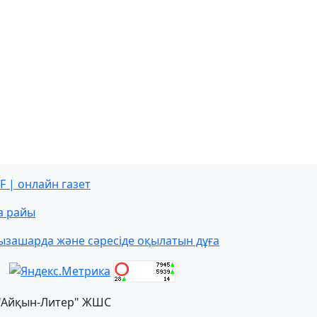
F | онлайн газет
а райы
ызашарда және сәресіде оқылатын дұға
"Айқын-Литер" ЖШС