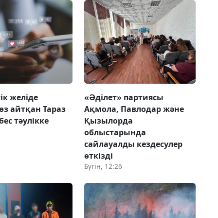
ік желіде
«Әділет» партиясы
сөз айтқан Тараз
Ақмола, Павлодар және
бес тәулікке
Қызылорда
облыстарында
сайлауалды кездесулер
өткізді
Бүгін, 12:26