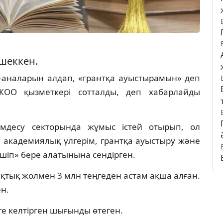
 шеккен.
а-аналарын алдап, «грантқа ауыстырамын» деп
ЖОО қызметкері сотталды, деп хабарлайды
емдесу секторында жұмыс істей отырып, ол
 академиялық үлгерім, грантқа ауыстыру және
шіп» бере алатынына сендірген.
қтық жолмен 3 млн теңгеден астам ақша алған.
н.
е келтірген шығынды өтеген.