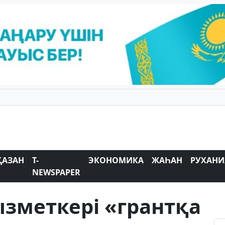
ҚАЗАН
T-
ЭКОНОМИКА
ЖАҺАН
РУХАНИ
NEWSPAPER
зметкері «грантқа