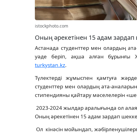
istockphoto.com
Оның әрекетінен 15 адам зардап
Астанада студенттер мен олардың ат
уәде беріп, ақша алған бұрынғы 
turkystan.kz
.
Түлектерді жұмыспен қамтуға жәрд
студенттер мен олардың ата-аналарын
стипендияны қайтару мәселелерін «ше
2023-2024 жылдар аралығында ол алая
Оның әрекетінен 15 адам зардап шекке
Ол кінәсін мойындап, жәбірленушілерг