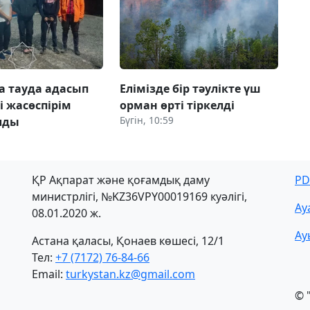
 тауда адасып
Елімізде бір тәулікте үш
і жасөспірім
орман өрті тіркелді
Бүгін, 10:59
лды
ҚР Ақпарат және қоғамдық даму
PD
министрлігі, №KZ36VPY00019169 куәлігі,
Ау
08.01.2020 ж.
Ау
Астана қаласы, Қонаев көшесі, 12/1
Тел:
+7 (7172) 76-84-66
Email:
turkystan.kz@gmail.com
© 