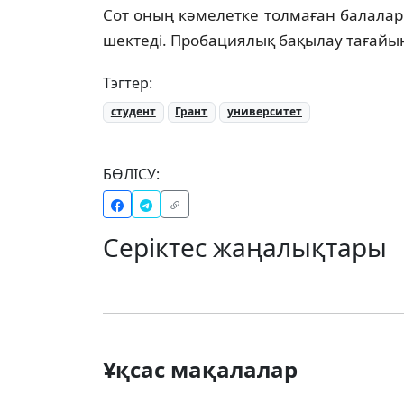
Сот оның кәмелетке толмаған балалары
шектеді. Пробациялық бақылау тағайы
Тэгтер:
студент
Грант
университет
БӨЛІСУ:
Серіктес жаңалықтары
Ұқсас мақалалар