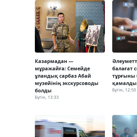
Казармадан —
Әлеуметт
мұражайға: Семейде
балағат 
ұландық сарбаз Абай
тұрғыны 
музейінің экскурсоводы
қамалды
Бүгін, 12:50
болды
Бүгін, 13:33