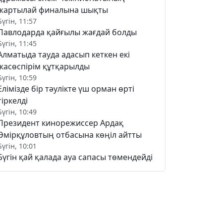
жартылай финалына шықты
Бүгін, 11:57
Павлодарда қайғылы жағдай болды
Бүгін, 11:45
Алматыда тауда адасып кеткен екі
жасөспірім құтқарылды
Бүгін, 10:59
Елімізде бір тәулікте үш орман өрті
тіркелді
Бүгін, 10:49
Президент кинорежиссер Ардақ
Әмірқұловтың отбасына көңіл айтты
Бүгін, 10:01
Бүгін қай қалада ауа сапасы төмендейді