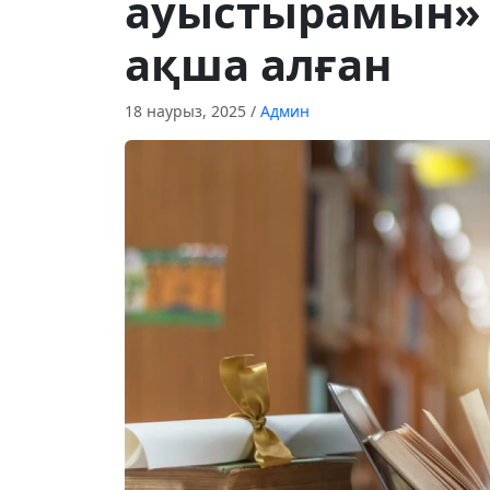
ауыстырамын» 
ақша алған
18 наурыз, 2025
/
Админ