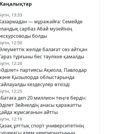
Жаңалықтар
Бүгін, 13:33
Казармадан — мұражайға: Семейде
ұландық сарбаз Абай музейінің
экскурсоводы болды
Бүгін, 12:50
Әлеуметтік желіде балағат сөз айтқан
Тараз тұрғыны бес тәулікке қамалды
Бүгін, 12:26
«Әділет» партиясы Ақмола, Павлодар
және Қызылорда облыстарында
сайлауалды кездесулер өткізді
Бүгін, 12:25
«Батаға деп 20 миллион теңге берді»:
Әділет Зейнелдің анасы қаражатты
қайда жұмсағанын айтты
Бүгін, 12:18
Қазақ ұлттық спорт университетінің
құрамасы әлем чемпионатының