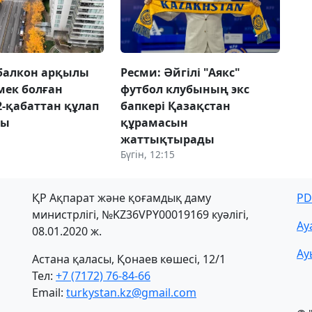
балкон арқылы
Ресми: Әйгілі "Аякс"
рмек болған
футбол клубының экс
2-қабаттан құлап
бапкері Қазақстан
ды
құрамасын
жаттықтырады
Бүгін, 12:15
ҚР Ақпарат және қоғамдық даму
PD
министрлігі, №KZ36VPY00019169 куәлігі,
Ау
08.01.2020 ж.
Ау
Астана қаласы, Қонаев көшесі, 12/1
Тел:
+7 (7172) 76-84-66
Email:
turkystan.kz@gmail.com