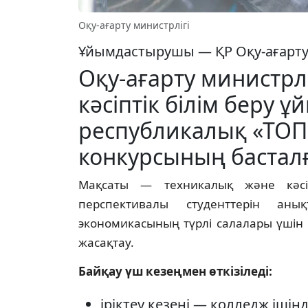
Оқу-ағарту министрлігі
Ұйымдастырушы — ҚР Оқу-ағарту м
Оқу-ағарту министрл
кәсіптік білім беру
республикалық «ТОП 
конкурсының бастал
Мақсаты — техникалық және кәсіп
перспективалы студенттерін аны
экономикасының түрлі салалары үшін 
жасақтау.
Байқау үш кезеңмен өткізіледі:
іріктеу кезеңі — колледж ішінд