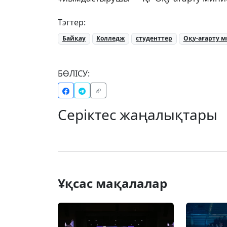
Тэгтер:
Байқау
Колледж
студенттер
Оқу-ағарту м
БӨЛІСУ:
Серіктес жаңалықтары
Ұқсас мақалалар