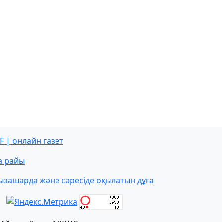
F | онлайн газет
а райы
ызашарда және сәресіде оқылатын дұға