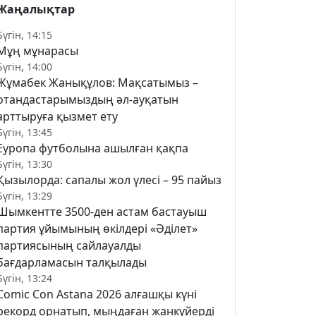
Жаңалықтар
Бүгін, 14:15
Мұң мұнарасы
Бүгін, 14:00
Жұмабек Жанықұлов: Мақсатымыз –
отандастарымыздың әл-ауқатын
арттыруға қызмет ету
Бүгін, 13:45
Еуропа футболына ашылған қақпа
Бүгін, 13:30
Қызылорда: сапалы жол үлесі – 95 пайыз
Бүгін, 13:29
Шымкентте 3500-ден астам бастауыш
партия ұйымының өкілдері «Әділет»
партиясының сайлауалды
бағдарламасын талқылады
Бүгін, 13:24
Comic Con Astana 2026 алғашқы күні
рекорд орнатып, мыңдаған жанкүйерді