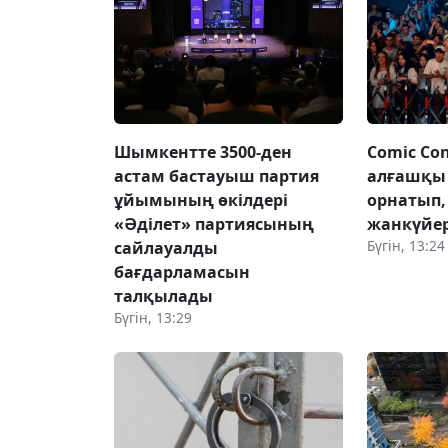
Шымкентте 3500-ден
Comic Con
астам бастауыш партия
алғашқы 
ұйымының өкілдері
орнатып
«Әділет» партиясының
жанкүйе
Бүгін, 13:24
сайлауалды
бағдарламасын
талқылады
Бүгін, 13:29