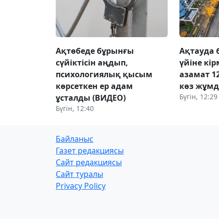
Ақтөбеде бұрынғы
Ақтауда 
сүйіктісін аңдып,
үйіне кі
психологиялық қысым
азамат 1
көрсеткен ер адам
көз жұм
Бүгін, 12:29
ұсталды (ВИДЕО)
Бүгін, 12:40
Байланыс
Газет редакциясы
Сайт редакциясы
Сайт туралы
Privacy Policy