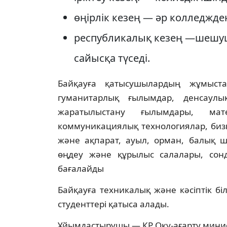
өңірлік кезең — әр колледжде
республикалық кезең —шешуші
сайысқа түседі.
Байқауға қатысушылардың жұмыст
гуманитарлық ғылымдар, денсаулы
жаратылыстану ғылымдары, мате
коммуникациялық технологиялар, бизн
және ақпарат, ауыл, орман, балық 
өңдеу және құрылыс салалары, сон
бағалайды
Байқауға техникалық және кәсіптік б
студенттері қатыса алады.
Ұйымдастырушы — ҚР Оқу-ағарту минист