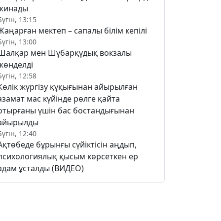
жинады
Бүгін, 13:15
Жаңарған мектеп – сапалы білім кепілі
Бүгін, 13:00
Шалқар мен Шұбарқұдық вокзалы
жөнделді
Бүгін, 12:58
Көлік жүргізу құқығынан айырылған
азамат мас күйінде рөлге қайта
отырғаны үшін бас бостандығынан
айырылды
Бүгін, 12:40
Ақтөбеде бұрынғы сүйіктісін аңдып,
психологиялық қысым көрсеткен ер
адам ұсталды (ВИДЕО)