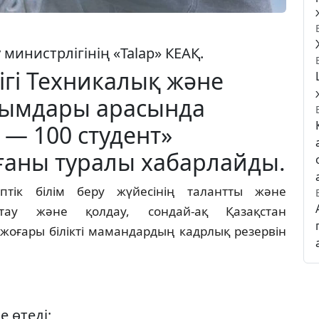
инистрлігінің «Talap» КЕАҚ.
ігі Техникалық және
 ұйымдары арасында
— 100 студент»
ғаны туралы хабарлайды.
тік білім беру жүйесінің талантты және
қтау және қолдау, сондай-ақ Қазақстан
жоғары білікті мамандардың кадрлық резервін
е өтеді;