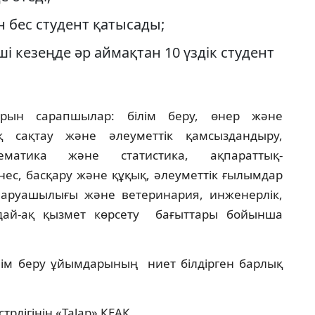
н бес студент қатысады;
 кезеңде әр аймақтан 10 үздік студент
арын сарапшылар: білім беру, өнер және
қ сақтау және әлеуметтік қамсыздандыру,
матика және статистика, ақпараттық-
ес, басқару және құқық, әлеуметтік ғылымдар
шаруашылығы және ветеринария, инженерлік,
дай-ақ қызмет көрсету бағыттары бойынша
ілім беру ұйымдарының ниет білдірген барлық
рлігінің «Talap» КЕАҚ.