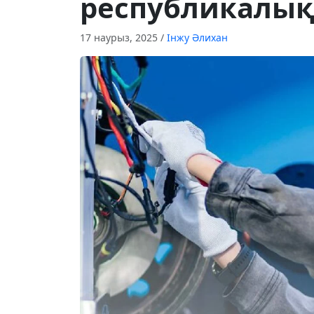
республикалық
17 наурыз, 2025
/
Інжу Әлихан