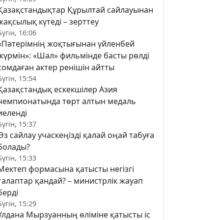
Қазақстандықтар Құрылтай сайлауынан
жақсылық күтеді – зерттеу
Бүгін, 16:06
«Пәтерімнің жоқтығынан үйленбей
жүрмін»: «Шал» фильмінде басты рөлді
сомдаған актер ренішін айтты
Бүгін, 15:54
Қазақстандық ескекшілер Азия
чемпионатында төрт алтын медаль
иеленді
Бүгін, 15:37
Өз сайлау учаскеңізді қалай оңай табуға
болады?
Бүгін, 15:33
Мектеп формасына қатысты негізгі
талаптар қандай? – министрлік жауап
берді
Бүгін, 15:29
Ұлдана Мырзуанның өліміне қатысты іс