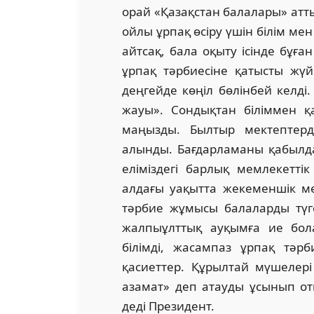
орай «Қазақстан балалары» атт
ойлы ұрпақ өсіру үшін білім ме
айтсақ, бала оқыту ісінде бұға
ұрпақ тәрбиесіне қатысты жүйе
деңгейде көңіл бөлінбей келді.
жауы». Сондықтан біліммен қ
маңызды. Былтыр мектептерд
алынды. Бағдарламаны қабылдау
еліміздегі барлық мемлекеттік
алдағы уақытта жекеменшік ме
тәрбие жұмысы балаларды түг
жалпыұлттық ауқымға ие бол
білімді, жасампаз ұрпақ тәр
қасиеттер. Құрылтай мүшелер
азамат» деп атауды ұсынып от
деді Президент.