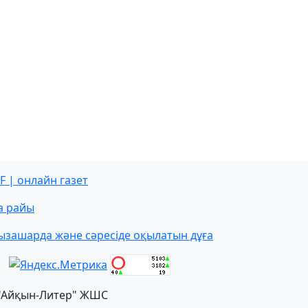
F | онлайн газет
а райы
ызашарда және сәресіде оқылатын дұға
"Айқын-Литер" ЖШС