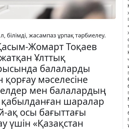
, білімді, жасампаз ұрпақ тәрбиелеу.
Қасым-Жомарт Тоқаев
 жатқан Ұлттық
рысында балаларды
 қорғау мәселесіне
йелдер мен балалардың
н қабылданған шаралар
й-ақ осы бағыттағы
у үшін «Қазақстан