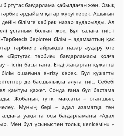
ы біртұтас бағдарлама қабылдаған жөн. Озық
н тәрбие әрдайым қатар жүруі керек. Ашығын
н дейін білімге көбірек назар аударылды. Ал
лі ұстаным болған жоқ. Бұл салаға тиісті
 «Тәрбиесіз берілген білім – адамзаттың қас
атар тәрбиеге айрықша назар аудару өте
е «Біртұтас тәрбие» бағдарламасы қолға
 – істің басы ғана. Енді жаңарған құжатты
 білім ошағына енгізу керек. Бұл құжатты
ктептер де басшылыққа алуға тиіс. Себебі
ел қамтуы қажет. Сонда ғана бұл бастама
ады. Жобаның түпкі мақсаты – отаншыл,
биелеу. Мұның бәрі – адал азаматқа тән
і алдағы уақытта осы бағдарламаны «Адал
ыр. Мен бұл ұсыныспен толық келісемін» –