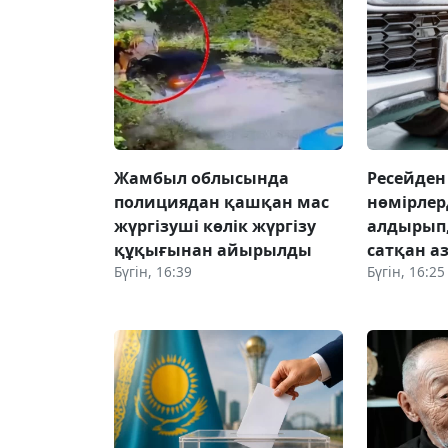
Жамбыл облысында
Ресейден
полициядан қашқан мас
нөмірлер
жүргізуші көлік жүргізу
алдырып,
құқығынан айырылды
сатқан а
Бүгін, 16:39
Бүгін, 16:25