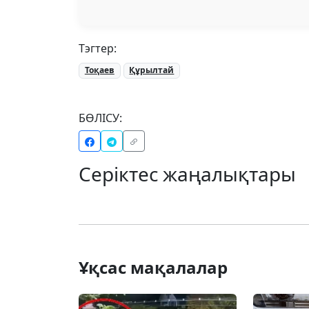
Тэгтер:
Тоқаев
Құрылтай
БӨЛІСУ:
Серіктес жаңалықтары
Ұқсас мақалалар