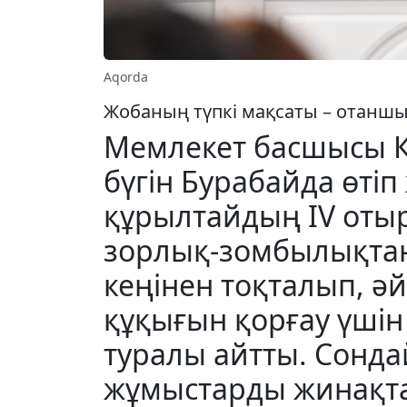
Aqorda
Жобаның түпкі мақсаты – отаншыл
Мемлекет басшысы 
бүгін Бурабайда өтіп
құрылтайдың IV оты
зорлық-зомбылықтан
кеңінен тоқталып, ә
құқығын қорғау үші
туралы айтты. Сонда
жұмыстарды жинақта