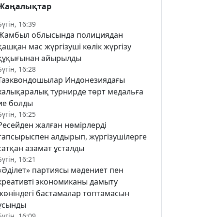
Жаңалықтар
Бүгін, 16:39
Жамбыл облысында полициядан
қашқан мас жүргізуші көлік жүргізу
құқығынан айырылды
Бүгін, 16:28
Таэквондошылар Индонезиядағы
халықаралық турнирде төрт медальға
ие болды
Бүгін, 16:25
Ресейден жалған нөмірлерді
тапсырыспен алдырып, жүргізушілерге
сатқан азамат ұсталды
Бүгін, 16:21
«Әділет» партиясы мәдениет пен
креативті экономиканы дамыту
жөніндегі бастамалар топтамасын
ұсынды
Бүгін, 16:09