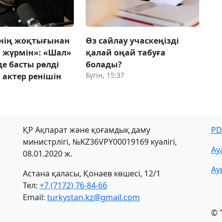
мнің жоқтығынан
Өз сайлау учаскеңізді
 жүрмін»: «Шал»
қалай оңай табуға
е басты рөлді
болады?
Бүгін, 15:37
 актер ренішін
ҚР Ақпарат және қоғамдық даму
PD
министрлігі, №KZ36VPY00019169 куәлігі,
Ау
08.01.2020 ж.
Ау
Астана қаласы, Қонаев көшесі, 12/1
Тел:
+7 (7172) 76-84-66
Email:
turkystan.kz@gmail.com
© 