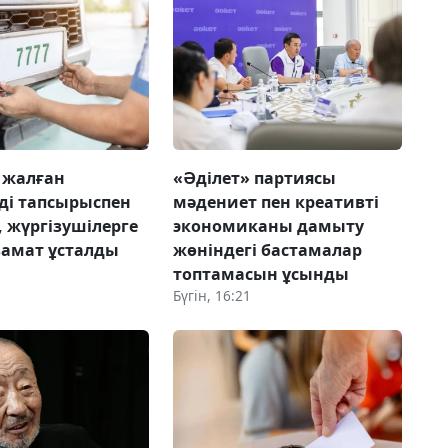
 жалған
«Әділет» партиясы
ді тапсырыспен
мәдениет пен креативті
 жүргізушілерге
экономиканы дамыту
замат ұсталды
жөніндегі бастамалар
топтамасын ұсынды
Бүгін, 16:21