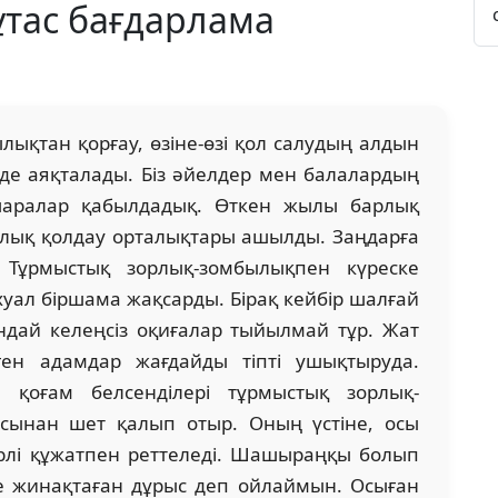
ұтас бағдарлама
ықтан қорғау, өзіне-өзі қол салудың алдын
де аяқталады. Біз әйелдер мен балалардың
шаралар қабылдадық. Өткен жылы барлық
лық қолдау орталықтары ашылды. Заңдарға
і. Тұрмыстық зорлық-зомбылықпен күреске
хуал біршама жақсарды. Бірақ кейбір шалғай
ндай келеңсіз оқиғалар тыйылмай тұр. Жат
ген адамдар жағдайды тіпті ушықтыруда.
ен қоғам белсенділері тұрмыстық зорлық-
сынан шет қалып отыр. Оның үстіне, осы
үрлі құжатпен реттеледі. Шашыраңқы болып
ге жинақтаған дұрыс деп ойлаймын. Осыған