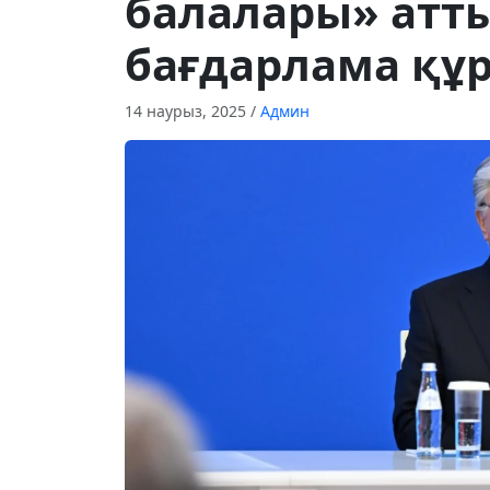
балалары» атты
бағдарлама құ
14 наурыз, 2025
/
Админ