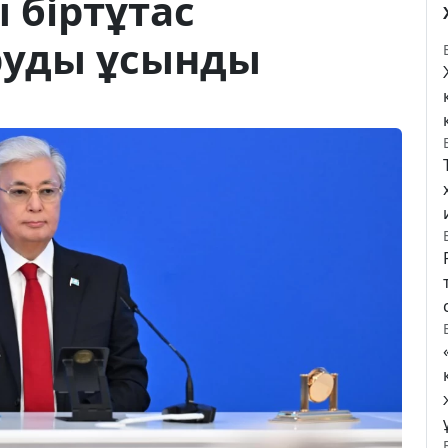
 біртұтас
руды ұсынды