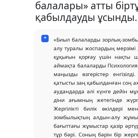
балалары» атты бірт
қабылдауды ұсынды.
«Биыл балаларды зорлық-зомбыл
алу туралы жоспардың мерзімі 
құқығын қорғау үшін нақты 
аймақта балаларды Психология
маңызды өзгерістер енгізілд
қатысты заң қабылданған соң а
аудандарда әлі күнге дейін мұ
діни ағымның жетегінде жүр
Жергілікті билік өкілдері м
зомбылықтың алдын-алу жұмы
бағыттағы жұмыстар қазір әрт
тұр бәрі. Соның бәрін бір жер