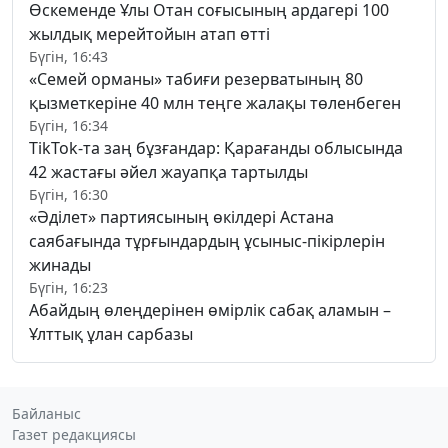
Өскеменде Ұлы Отан соғысының ардагері 100
жылдық мерейтойын атап өтті
Бүгін, 16:43
«Семей орманы» табиғи резерватының 80
қызметкеріне 40 млн теңге жалақы төленбеген
Бүгін, 16:34
TikTok-та заң бұзғандар: Қарағанды облысында
42 жастағы әйел жауапқа тартылды
Бүгін, 16:30
«Әділет» партиясының өкілдері Астана
саябағында тұрғындардың ұсыныс-пікірлерін
жинады
Бүгін, 16:23
Абайдың өлеңдерінен өмірлік сабақ аламын –
Ұлттық ұлан сарбазы
Байланыс
Газет редакциясы