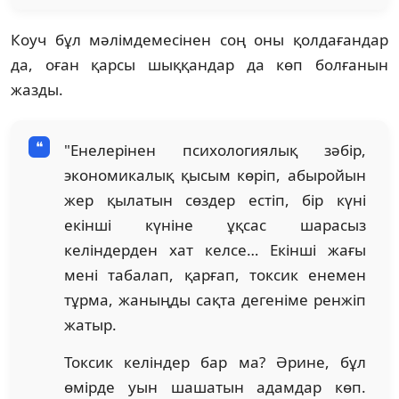
Коуч бұл мәлімдемесінен соң оны қолдағандар
да, оған қарсы шыққандар да көп болғанын
жазды.
"Енелерінен психологиялық зәбір,
экономикалық қысым көріп, абыройын
жер қылатын сөздер естіп, бір күні
екінші күніне ұқсас шарасыз
келіндерден хат келсе… Екінші жағы
мені табалап, қарғап, токсик енемен
тұрма, жаныңды сақта дегеніме ренжіп
жатыр.
Токсик келіндер бар ма? Әрине, бұл
өмірде уын шашатын адамдар көп.