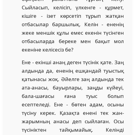
Сыйласып, келісіп, үлкенге - құрмет,
кішіге - ізет көрсетіп тұрып жатқан
отбасылар баршылық. Келін - ененің
жеке меншік құлы емес екенін түсінген
отбасыларда береке мен бақыт мол
екеніне келісесіз бе?
Ене - екінші анаң деген түсінік қате. Заң
алдында да, ененің ешқандай туыстық
қатынасы жоқ. Әйелге заң алдында тек
ата-анасы, бауырлары, заңды күйеуі,
бала-шағасы ғана туыс болып
есептеледі. Ене - бөтен адам, осыны
түсіну керек. Қазақта енені тек жан-
жарымның анасы деп сыйлаған. Осы
түсініктен тайқымайық. Келінді