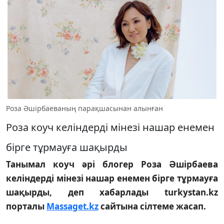
Роза Әшірбаеваның парақшасынан алынған
Роза коуч келіндерді мінезі нашар енемен
бірге тұрмауға шақырды
Танымал коуч әрі блогер Роза Әшірбаева
келіндерді мінезі нашар енемен бірге тұрмауға
шақырды, деп хабарлады turkystan.kz
порталы
Massaget.kz
сайтына сілтеме жасап.