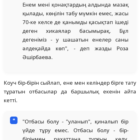
Енем мені қонақтардың алдында мазақ
қылады, көңілін табу мүмкін емес, жасы
70-ке келсе де қанымды қасықтап ішеді
деген хикаялар басымырақ. Бұл
дегеніміз - у шашатын енелер саны
әлдеқайда көп", - деп жазды Роза
Әшірбаева.
Коуч бір-бірін сыйлап, ене мен келіндер бірге тату
тұратын отбасылар да баршылық екенін айта
кетті.
"Отбасы болу - "уланып", қиналып бір
үйде тұру емес. Отбасы болу - бір-
біріңмен рахаттана тұрғың келу.