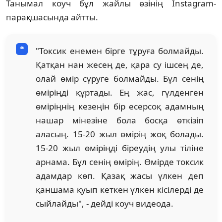
Танымал коуч бұл жайлы өзінің Instagram-
парақшасында айтты.
"Токсик енемен бірге тұруға болмайды.
Қатқан нан жесең де, қара су ішсең де,
олай өмір сүруге болмайды. Бұл сенің
өміріңді құртады. Ең жас, гүлденген
өміріңнің кезеңін бір есерсоқ адамның
нашар мінезіне бола босқа өткізіп
аласың. 15-20 жыл өмірің жоқ болады.
15-20 жыл өміріңді біреудің улы тіліне
арнама. Бұл сенің өмірің. Өмірде токсик
адамдар көп. Қазақ жасы үлкен деп
қаншама қуып кеткен үлкен кісілерді де
сыйлайды", - дейді коуч видеода.