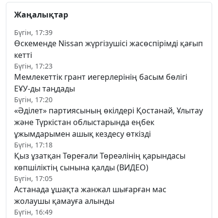
Жаңалықтар
Бүгін, 17:39
Өскеменде Nissan жүргізушісі жасөспірімді қағып
кетті
Бүгін, 17:23
Мемлекеттік грант иегерлерінің басым бөлігі
ЕҰУ-ды таңдады
Бүгін, 17:20
«Әділет» партиясының өкілдері Қостанай, Ұлытау
және Түркістан облыстарында еңбек
ұжымдарымен ашық кездесу өткізді
Бүгін, 17:18
Қыз ұзатқан Төреғали Төреәлінің қарындасы
көпшіліктің сынына қалды (ВИДЕО)
Бүгін, 17:05
Астанада ұшақта жанжал шығарған мас
жолаушы қамауға алынды
Бүгін, 16:49