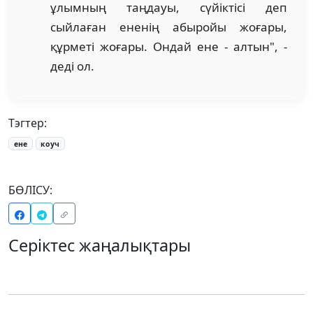
ұлымның таңдауы, сүйіктісі деп
сыйлаған ененің абыройы жоғары,
құрметі жоғары. Ондай ене - алтын", -
деді ол.
Тэгтер:
ене
коуч
БӨЛІСУ:
Серіктес жаңалықтары