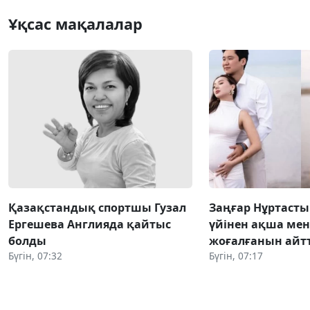
Ұқсас мақалалар
Қазақстандық спортшы Гузал
Заңғар Нұртаст
Ергешева Англияда қайтыс
үйінен ақша мен
болды
жоғалғанын айт
Бүгін, 07:32
Бүгін, 07:17