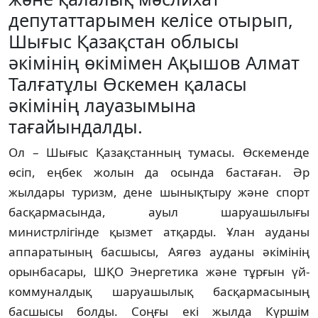
депутаттарымен келісе отырып,
Шығыс Қазақстан облысы
әкімінің өкімімен Ақышов Алмат
Талғатұлы Өскемен қаласы
әкімінің лауазымына
тағайындалды.
Ол – Шығыс Қазақстанның тумасы. Өскеменде
өсіп, еңбек жолын да осында бастаған. Әр
жылдары туризм, дене шынықтыру және спорт
басқармасында, ауыл шаруашылығы
министрлігінде қызмет атқарды. Ұлан ауданы
аппаратының басшысы, Аягөз ауданы әкімінің
орынбасары, ШҚО Энергетика және тұрғын үй-
коммуналдық шаруашылық басқармасының
басшысы болды. Соңғы екі жылда Күршім