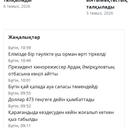
6 тамыз, 2026
талқылады
3 тамыз, 2026
Жаңалықтар
Бүгін, 10:59
Елімізде бір тәулікте үш орман өрті тіркелді
Бүгін, 10:49
Президент кинорежиссер Ардақ Әмірқұловтың
отбасына көңіл айтты
Бүгін, 10:01
Бүгін қай қалада ауа сапасы төмендейді
Бүгін, 09:55
Доллар 473 теңгеге дейін қымбаттады
Бүгін, 09:52
Қарағандыда кездесуден кейін жоғалып кеткен
қыз табылды
Бүгін, 09:11