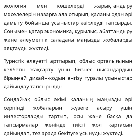
экология мен көшелерді жарықтандыру
мәселелерін назарға ала отырып, қаланы одан әрі
дамыту бойынша ұсыныстар әзірлеуді тапсырды.
Сонымен қатар экономика, құрылыс, абаттандыру
және әлеуметтік саладағы маңызды жобаларды
аяқтауды жүктеді.
Туристік әлеуетті арттырып, облыс орталығының
келбетін жақсарту үшін бизнес нысандардың
бірыңғай дизайн-кодын енгізу туралы ұсыныстар
дайындау тапсырылды.
Сондай-ақ облыс әкімі қаланың маңызды әрі
серпінді жобаларын жүзеге асыру үшін
инвесторларды тартып, осы және басқа да
тапсырмалар жөнінде тиісті жол картасын
дайындап, тез арада бекітуге ұсынуды жүктеді.