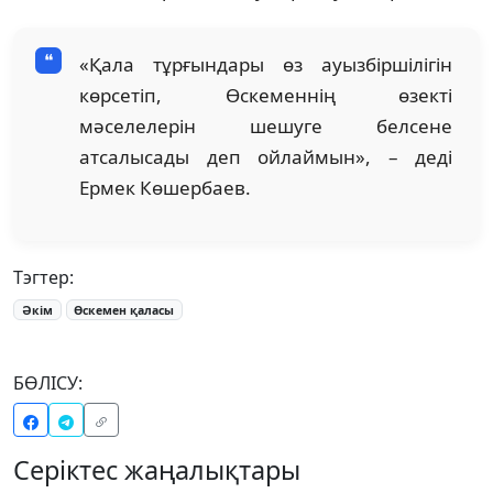
«Қала тұрғындары өз ауызбіршілігін
көрсетіп, Өскеменнің өзекті
мәселелерін шешуге белсене
атсалысады деп ойлаймын», – деді
Ермек Көшербаев.
Тэгтер:
Әкім
Өскемен қаласы
БӨЛІСУ:
Серіктес жаңалықтары