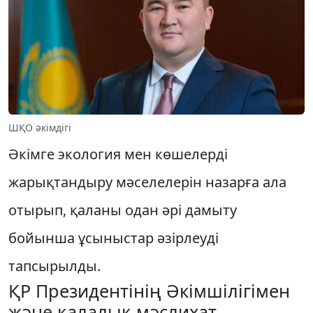
ШҚО әкімдігі
Әкімге экология мен көшелерді
жарықтандыру мәселелерін назарға ала
отырып, қаланы одан әрі дамыту
бойынша ұсыныстар әзірлеуді
тапсырылды.
ҚР Президентінің Әкімшілігімен
және қалалық мәслихат