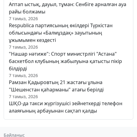
Аптап ыстық, дауыл, тұман: Сенбіге арналған ауа
райы болжамы
7 тамыз, 2026
Respublica партиясының өкілдері Түркістан
облысындағы «Балмұздақ» зауытының
ұжымымен кездесті
7 тамыз, 2026
"Нашар нәтиже": Спорт министрлігі "Астана"
баскетбол клубының жабылуына қатысты пікір
білдірді
7 тамыз, 2026
Рамзан Қадыровтың 21 жастағы ұлына
"Шешенстан қаһарманы" атағы берілді
7 тамыз, 2026
ШҚО-да такси жүргізушісі зейнеткерді телефон
алаяғының арбауынан сақтап қалды
Байланыс