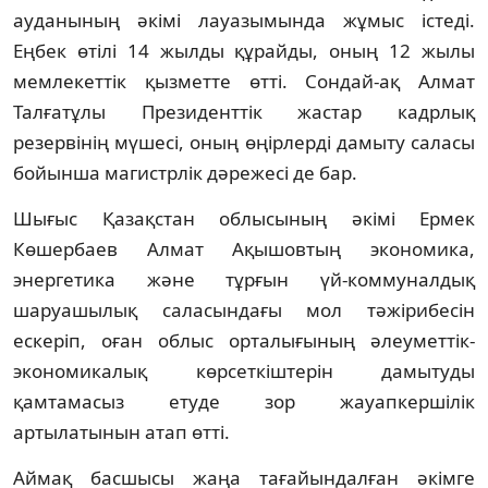
ауданының әкімі лауазымында жұмыс істеді.
Еңбек өтілі 14 жылды құрайды, оның 12 жылы
мемлекеттік қызметте өтті. Сондай-ақ Алмат
Талғатұлы Президенттік жастар кадрлық
резервінің мүшесі, оның өңірлерді дамыту саласы
бойынша магистрлік дәрежесі де бар.
Шығыс Қазақстан облысының әкімі Ермек
Көшербаев Алмат Ақышовтың экономика,
энергетика және тұрғын үй-коммуналдық
шаруашылық саласындағы мол тәжірибесін
ескеріп, оған облыс орталығының әлеуметтік-
экономикалық көрсеткіштерін дамытуды
қамтамасыз етуде зор жауапкершілік
артылатынын атап өтті.
Аймақ басшысы жаңа тағайындалған әкімге