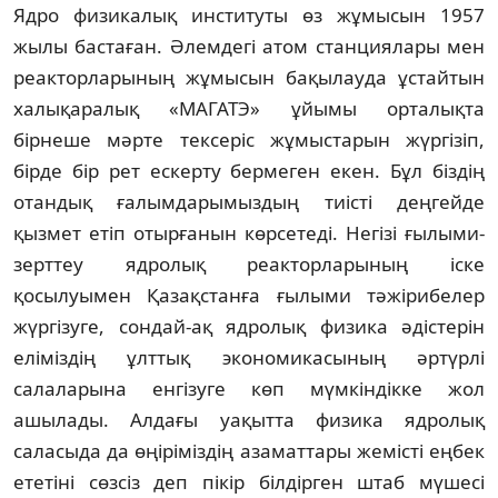
Ядро физикалық институты өз жұмысын 1957
жылы бастаған. Әлемдегі атом станциялары мен
реакторларының жұмысын бақылауда ұстайтын
халықаралық «МАГАТЭ» ұйымы орталықта
бірнеше мәрте тексеріс жұмыстарын жүргізіп,
бірде бір рет ескерту бермеген екен. Бұл біздің
отандық ғалымдарымыздың тиісті деңгейде
қызмет етіп отырғанын көрсетеді. Негізі ғылыми-
зерттеу ядролық реакторларының іске
қосылуымен Қазақстанға ғылыми тәжірибелер
жүргізуге, сондай-ақ ядролық физика әдістерін
еліміздің ұлттық экономикасының әртүрлі
салаларына енгізуге көп мүмкіндікке жол
ашылады. Алдағы уақытта физика ядролық
саласыда да өңіріміздің азаматтары жемісті еңбек
ететіні сөзсіз деп пікір білдірген штаб мүшесі