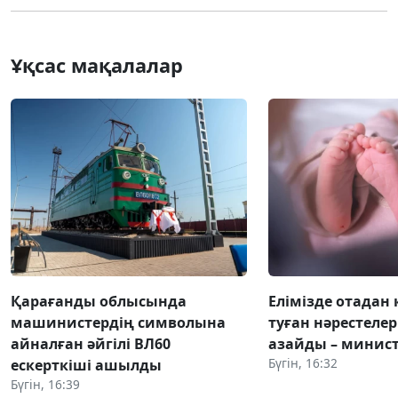
Ұқсас мақалалар
Қарағанды облысында
Елімізде отадан 
машинистердің символына
туған нәрестелер
айналған әйгілі ВЛ60
азайды – минист
Бүгін, 16:32
ескерткіші ашылды
Бүгін, 16:39