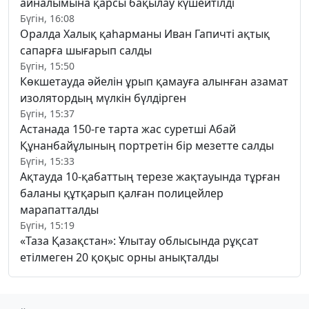
айналымына қарсы бақылау күшейтілді
Бүгін, 16:08
Оралда Халық қаһарманы Иван Гапичті ақтық
сапарға шығарып салды
Бүгін, 15:50
Көкшетауда әйелін ұрып қамауға алынған азамат
изолятордың мүлкін бүлдірген
Бүгін, 15:37
Астанада 150-ге тарта жас суретші Абай
Құнанбайұлының портретін бір мезетте салды
Бүгін, 15:33
Ақтауда 10-қабаттың терезе жақтауында тұрған
баланы құтқарып қалған полицейлер
марапатталды
Бүгін, 15:19
«Таза Қазақстан»: Ұлытау облысында рұқсат
етілмеген 20 қоқыс орны анықталды