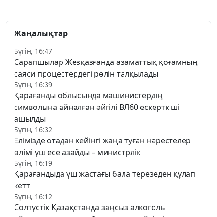
Жаңалықтар
Бүгін, 16:47
Сарапшылар Жезқазғанда азаматтық қоғамның
саяси процестердегі рөлін талқылады
Бүгін, 16:39
Қарағанды облысында машинистердің
символына айналған әйгілі ВЛ60 ескерткіші
ашылды
Бүгін, 16:32
Елімізде отадан кейінгі жаңа туған нәрестелер
өлімі үш есе азайды – министрлік
Бүгін, 16:19
Қарағандыда үш жастағы бала терезеден құлап
кетті
Бүгін, 16:12
Солтүстік Қазақстанда заңсыз алкоголь