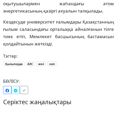
оқытушылармен жаһандағы атом
энергетикасының қазіргі ахуалын талқылады.
Кездесуде университет ғалымдары Қазақстанның
ғылым саласындағы орталыққа айналғанын тілге
тиек етіп, Мемлекет басшысының бастамасын
қолдайтынын жеткізді.
Тэгтер:
Қызылорда
АЭС
жол
көп
БӨЛІСУ:
Серіктес жаңалықтары