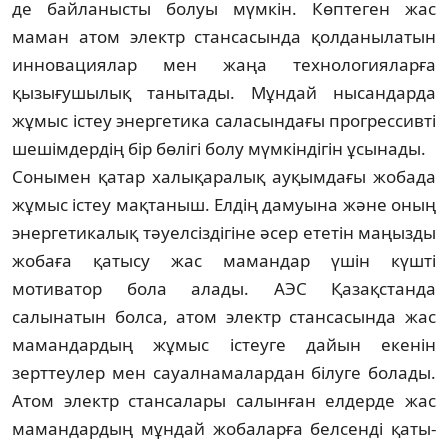
де байланысты болуы мүм­кін. Көптеген жас
маман атом электр стан­са­сында қолданылатын
инновациялар мен жаңа технологияларға
қызығушылық та­ны­тады. Мұндай нысандарда
жұмыс істеу энер­гетика саласындағы прогрессивті
ше­шім­дер­дің бір бөлігі болу мүмкіндігін ұсынады.
Сонымен қатар халықаралық ауқымдағы жо­бада
жұмыс істеу мақтаныш. Елдің дамуы­на және оның
энергетикалық тәуелсіздігіне әсер ететін маңызды
жобаға қатысу жас ма­мандар үшін күшті
мотиватор бола алады. АЭС Қазақстанда
салынатын болса, атом электр стансасында жас
мамандардың жұмыс істеуге дайын екенін
зерттеулер мен сауал­намалардан білуге болады.
Атом электр стансалары салынған елдерде жас
маман­дар­дың мұндай жобаларға белсенді қаты­