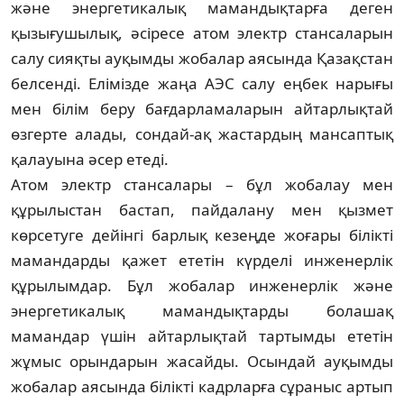
және энергетикалық мамандық­тар­ға деген
қызығушылық, әсіресе атом элек­тр стансаларын
салу сияқты ауқымды жо­балар аясында Қазақстан
белсенді. Еліміз­де жаңа АЭС салу еңбек нарығы
мен білім беру бағдарламаларын айтарлықтай
өзгерте алады, сондай-ақ жастардың мансаптық
қа­лауына әсер етеді.
Атом электр стансалары – бұл жобалау мен
құрылыстан бастап, пайдалану мен қыз­мет
көрсетуге дейінгі барлық кезеңде жо­ғары білікті
мамандарды қажет ететін күрделі инженерлік
құрылымдар. Бұл жо­ба­лар инженерлік және
энергетикалық маман­дық­тарды болашақ
мамандар үшін айтар­лық­тай тартымды ететін
жұмыс орындарын жа­сайды. Осындай ауқымды
жобалар аясын­да білікті кадрларға сұраныс артып