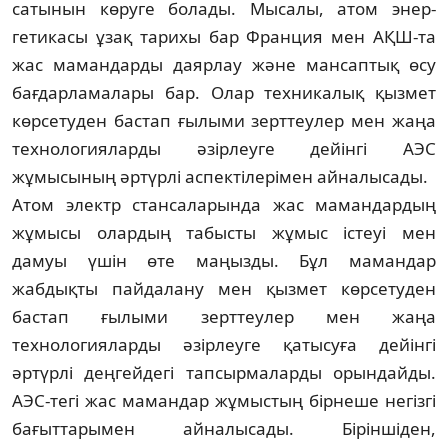
саты­нын көруге болады. Мысалы, атом энер­
гетикасы ұзақ тарихы бар Франция мен АҚШ-та
жас мамандарды даярлау және ман­саптық өсу
бағдарламалары бар. Олар тех­никалық қызмет
көрсетуден бастап ғылыми зерттеулер мен жаңа
технологияларды әзір­леуге дейінгі АЭС
жұмысының әртүрлі ас­пектілерімен айналысады.
Атом электр стансаларында жас маман­дар­дың
жұмысы олардың табысты жұмыс іс­теуі мен
дамуы үшін өте маңызды. Бұл ма­мандар
жабдықты пайдалану мен қызмет көр­сетуден
бастап ғылыми зерттеулер мен жаңа
технологияларды әзірлеуге қатысуға дейін­гі
әртүрлі деңгейдегі тапсырмаларды орын­дайды.
АЭС-тегі жас мамандар жұмыс­тың бірнеше негізгі
бағыттарымен айна­лы­сады. Біріншіден,