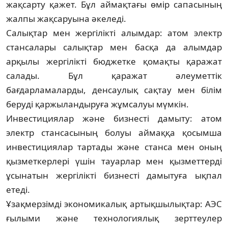
жақсарту қажет. Бұл ай­мақ­тағы өмір сапасының
жалпы жақсаруына әкеледі.
Салықтар мен жергілікті алымдар: атом электр
стансалары салықтар мен басқа да алым­дар
арқылы жергілікті бюджетке қо­мақ­ты қаражат
салады. Бұл қаражат әлеу­мет­тік
бағдарламаларды, денсаулық сақтау мен білім
беруді қаржыландыруға жұмсалуы мүмкін.
Инвестициялар және бизнесті дамыту: атом
электр стансасының болуы аймаққа қосымша
инвестициялар тартады және стан­са мен оның
қызметкерлері үшін тауар­лар мен қызметтерді
ұсынатын жергілікті бизнесті дамытуға ықпал
етеді.
Ұзақмерзімді экономикалық артықшы­лық­тар: АЭС
ғылыми және технологиялық зерттеулер