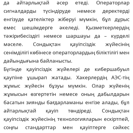
да айтарлықтай әсер етеді. Опе­ра­­­торлар
сигналдарды түсіндіруде немесе де­рек­терді
енгізуде қателіктер жіберуі мүм­кін, бұл дұрыс
емес шешімдерге әкеледі. Қыз­­­­меткерлердің
тәжірибесіздігі немесе шар­шауы да – күрделі
мәселе. Сондықтан қауіп­сіздік жүйесінің
сенімділігі көбінесе опе­раторлардың біліктілігі мен
дайынды­ғы­на байланысты.
Бүгінде қауіпсіздік жүйелері де кибер­ша­буыл
қаупіне ұшырап жатады. Ха­керлердің АЭС-тің
жұмыс жүйесін бұзуы мүмкін. Олар жүйенің
жұмысын өзгертетін не­месе оның дабылдарын
басатын зиянды бағ­дарламаны енгізе алады, бұл
айтарлықтай қауіп төндіреді. Сондықтан
қауіпсіздік жүйе­сінің технологияларын ескіртпей,
соңғы стандарттар мен қауіптерге сәйкес