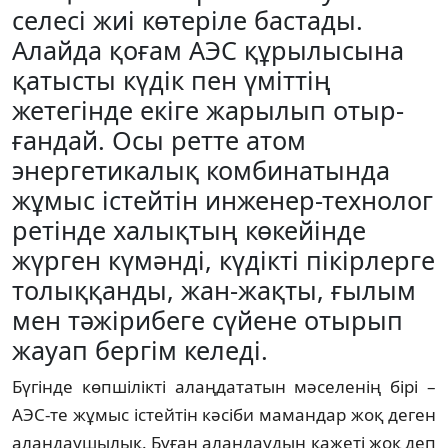
селесі жиі көтеріле бастады.
Алайда қоғам АЭС құрылысына
қатысты күдік пен үміттің
жетегінде екіге жарылып отыр­
ғандай. Осы ретте атом
энергетикалық комбинатында
жұмыс істейтін инженер-технолог
ретінде халықтың көкейінде
жүрген күмәнді, күдікті пікірлерге
толыққанды, жан-жақты, ғылым
мен тәжірибеге сүйене отырып
жауап бергім келеді.
Бүгінде көпшілікті алаңдататын мәселенің бірі –
АЭС-те жұмыс істейтін кәсіби мамандар жоқ деген
алаңдаушылық. Бұған алаңдаудың қажеті жоқ деп