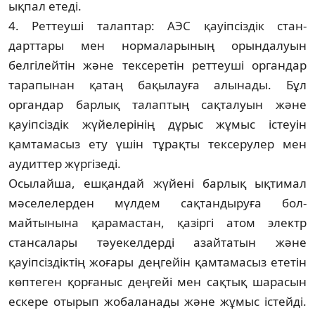
ықпал етеді.
4. Реттеуші талаптар: АЭС қауіпсіздік стан­­
дарттары мен нормаларының орын­далуын
белгілейтін және тексеретін реттеуші ор­гандар
тарапынан қатаң бақылауға алы­на­ды. Бұл
органдар барлық талаптың сақталуын және
қауіпсіздік жүйелерінің дұ­рыс жұмыс істеуін
қамтамасыз ету үшін тұрақ­ты тексерулер мен
аудиттер жүргізеді.
Осылайша, ешқандай жүйені барлық ық­тимал
мәселелерден мүлдем сақтандыруға бол­
майтынына қарамастан, қазіргі атом электр
стансалары тәуекелдерді азайтатын жә­не
қауіпсіздіктің жоғары деңгейін қам­та­масыз ететін
көптеген қорғаныс деңгейі мен сақтық шарасын
ескере отырып жобаланады және жұмыс істейді.