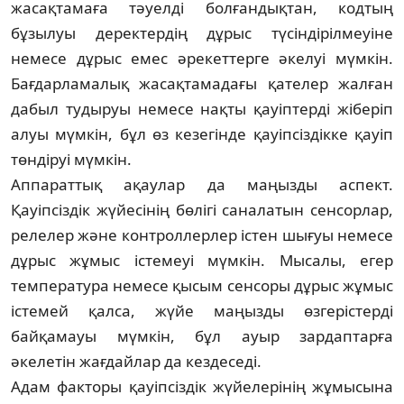
жасақтамаға тәуелді бол­ған­дықтан, кодтың
бұзылуы деректердің дұрыс түсіндірілмеуіне
немесе дұрыс емес әрекет­тер­ге әкелуі мүмкін.
Бағдарламалық жасақ­та­мадағы қателер жалған
дабыл тудыруы не­месе нақты қауіптерді жіберіп
алуы мүм­кін, бұл өз кезегінде қауіпсіздікке қауіп
төн­діруі мүмкін.
Аппараттық ақаулар да маңызды аспект.
Қауіпсіздік жүйесінің бөлігі саналатын сенсорлар,
релелер және контроллерлер іс­тен шығуы немесе
дұрыс жұмыс істемеуі мүм­кін. Мысалы, егер
температура немесе қы­сым сенсоры дұрыс жұмыс
істемей қалса, жүйе маңызды өзгерістерді
байқамауы мүм­кін, бұл ауыр зардаптарға
әкелетін жағ­дай­лар да кездеседі.
Адам факторы қауіпсіздік жүйелерінің жұ­­­мысына