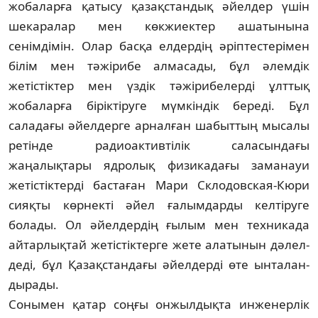
жобаларға қатысу қазақ­стан­дық әйелдер үшін
шекаралар мен көк­жиек­тер ашатынына
сенімдімін. Олар басқа елде­рдің әріптестерімен
білім мен тәжірибе алмасады, бұл әлемдік
жетістіктер мен үздік тәжірибелерді ұлттық
жобаларға біріктіруге мүм­кіндік береді. Бұл
саладағы әйелдерге ар­­­­налған шабыттың мысалы
ретінде ра­диоак­тивтілік саласындағы
жаңалықтары ядро­лық физикадағы заманауи
жетістіктерді бас­таған Мари Склодовская-Кюри
сияқты көр­некті әйел ғалымдарды келтіруге
болады. Ол әйелдердің ғылым мен техникада
айтар­лық­тай жетістіктерге жете алатынын дәлел­
деді, бұл Қазақстандағы әйелдерді өте ынта­лан­
дырады.
Сонымен қатар соңғы онжылдықта ин­женерлік