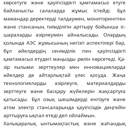
көрсетуге және қауіпсіздікті қам­­тамасыз етуге
байланысты салаларда жұ­мыс істейді. Бұл
мамандар деректерді тал­­даумен, мониторингпен
және стансаның тиімділігін арттыру бойынша іс-
шараларды әзірлеумен айналысады. Олардың
қолында АЭС жұмысының негізгі аспектілері бар,
бұл әйелдердің сенімділік пен қауіпсіздікті
қамтамасыз етудегі маңызды рөлін көрсетеді. Қа­
зір ғылыми зерттеулер мен иннова­ция­лар­да
әйелдер де айтарлықтай үлес қосуда. Жаңа
технологияларды әзірлеуге, материал­дар­ды
зерттеуге және басқару жүйелерін жақ­сартуға
қатысады. Бұл озық шешімдерді ен­гізуге және
атом электр стансаларында қауіп­сіздік деңгейін
арттыруға ықпал етеді деп ойлаймын.
Халықаралық ынтымақтастық және жаһандық