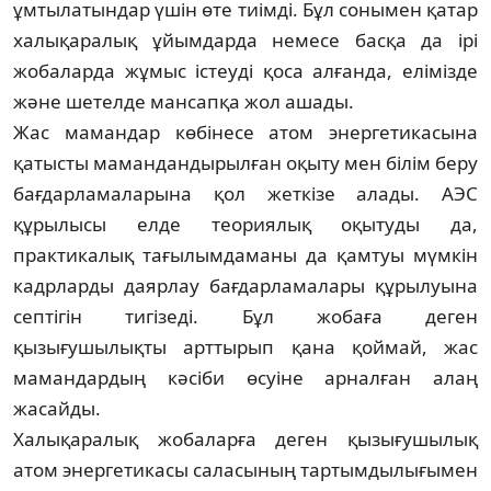
ұмтылатындар үшін өте тиім­ді. Бұл сонымен қатар
халықаралық ұйым­дарда немесе басқа да ірі
жобаларда жұ­мыс істеуді қоса алғанда, елімізде
және шет­елде мансапқа жол ашады.
Жас мамандар көбінесе атом энер­ге­тикасына
қатысты маманданды­рыл­­ған оқыту мен білім беру
бағдарл­а­ма­ла­ры­на қол жеткізе алады. АЭС
құрылысы елде тео­риялық оқытуды да,
практикалық тағы­лым­даманы да қамтуы мүмкін
кадрларды даяр­лау бағдарламалары құрылуына
септігін ти­гізеді. Бұл жобаға деген
қызығушылықты арт­тырып қана қоймай, жас
мамандардың кә­сіби өсуіне арналған алаң
жасайды.
Халықаралық жобаларға деген қызы­ғу­шы­лық
атом энергетикасы саласының тар­тым­дылығымен