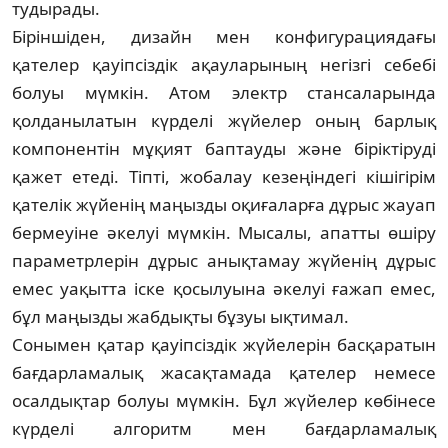
тудырады.
Біріншіден, дизайн мен конфигура­ция­да­ғы
қателер қауіпсіздік ақауларының не­гіз­гі себебі
болуы мүмкін. Атом электр стан­са­ла­­рында
қолданылатын күрделі жүйелер оның барлық
компонентін мұқият бап­тауды және біріктіруді
қажет етеді. Тіпті, жо­балау кезеңіндегі кішігірім
қателік жүйе­нің маңызды оқиғаларға дұрыс жауап
бер­меуіне әкелуі мүмкін. Мысалы, апатты өшіру
па­ра­метрлерін дұрыс анықтамау жүйенің дұ­рыс
емес уақытта іске қосылуына әкелуі ға­­­жап емес,
бұл маңызды жабдықты бұзуы ық­­ти­мал.
Сонымен қатар қауіпсіздік жүйелерін бас­қаратын
бағдарламалық жасақтамада қателер немесе
осалдықтар болуы мүмкін. Бұл жүйелер көбінесе
күрделі алгоритм мен бағ­дарламалық