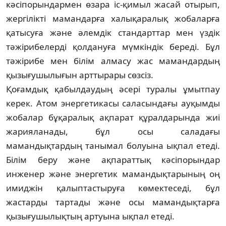
кәсіпорын­дар­­мен өзара іс-қимыл жасай отырып,
жер­гілікті мамандарға халықаралық жобаларға
қа­тысуға және әлемдік стандарттар мен үз­дік
тәжірибелерді қолдануға мүмкіндік бере­ді. Бұл
тәжірибе мен білім алмасу жас ма­ман­дардың
қызығушылығын арттырары сөзсіз.
Қоғамдық қабылдаудың әсері туралы ұмытпау
керек. Атом энергетикасы саласын­дағы ауқымды
жобалар бұқаралық ақпарат құ­ралдарында жиі
жарияланады, бұл осы са­ладағы
мамандықтардың танымал болуы­на ықпал етеді.
Білім беру және ақпараттық кә­сіпорындар
инженер және энергетик ма­ман­дықтарының оң
имиджін қалыптас­тыру­ға көмектеседі, бұл
жастарды тартады жә­не осы мамандықтарға
қызығушылықтың ар­туына ықпал етеді.