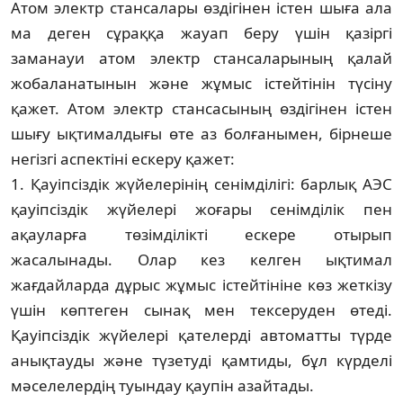
Атом электр стансалары өздігінен істен шы­ға ала
ма деген сұраққа жауап беру үшін қа­­зіргі
заманауи атом электр стансаларының қа­­лай
жобаланатынын және жұмыс істей­тінін тү­сіну
қажет. Атом электр стансасының өз­ді­гінен істен
шығу ықтималдығы өте аз бол­ға­ны­мен, бірнеше
негізгі аспектіні ескеру қажет:
1. Қауіпсіздік жүйелерінің сенімділігі: бар­лық АЭС
қауіпсіздік жүйелері жоғары се­нім­ділік пен
ақауларға төзімділікті ескере оты­рып
жасалынады. Олар кез келген ықти­мал
жағдайларда дұрыс жұмыс істейтініне көз жеткізу
үшін көптеген сынақ мен тек­серу­ден өтеді.
Қауіпсіздік жүйелері қателерді ав­томатты түрде
анықтауды және түзетуді қамтиды, бұл күрделі
мәселелердің туындау қаупін азайтады.