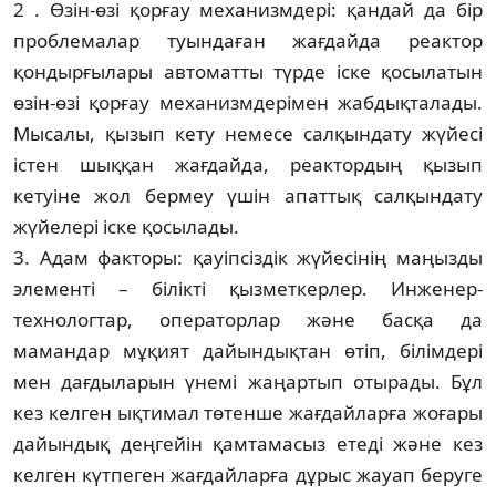
2 . Өзін-өзі қорғау механизмдері: қандай да бір
проблемалар туындаған жағдайда реак­тор
қондырғылары автоматты түрде іс­ке қосылатын
өзін-өзі қорғау механизм­дері­­мен жабдықталады.
Мысалы, қызып кету не­месе салқындату жүйесі
істен шыққан жағ­дайда, реактордың қызып
кетуіне жол бер­меу үшін апаттық салқындату
жүйелері іске қосылады.
3. Адам факторы: қауіпсіздік жүйесінің маңызды
элементі – білікті қызметкерлер. Ин­женер-
технологтар, операторлар және бас­қа да
мамандар мұқият дайындықтан өтіп, білімдері
мен дағдыларын үнемі жаңар­тып отырады. Бұл
кез келген ықтимал төтен­ше жағдайларға жоғары
дайындық деңгейін қамтамасыз етеді және кез
келген күтпеген жағдайларға дұрыс жауап беруге