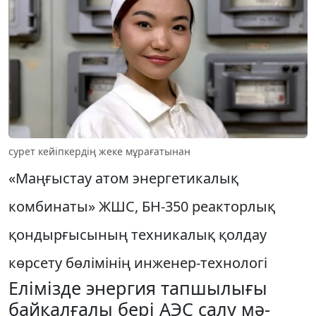
сурет кейіпкердің жеке мұрағатынан
«Маңғыстау атом энергетикалық
комбинаты» ЖШС, БН-350 реакторлық
қондырғысының техникалық қолдау
көрсету бөлімінің инженер-технологі
Елімізде энергия тапшылығы
байқалғалы бері АЭС салу мә­