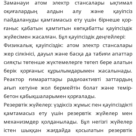
Заманауи атом электр стансалары ықти­мал
оқиғалардың алдын алу және қауіпсіз
пайдалануды қамтамасыз ету үшін бірнеше қор­
ғаныс қабатын қамтитын көпқабатты қауіпсіздік
жүйесімен жасалған. Бұл қауіп­сіздік деңгейлері:
Физикалық қауіпсіздік: атом электр стан­салары
жер сілкінісі, дауыл жә­не басқа да табиғи апаттар
сияқты төтенше жүк­темелерге төтеп бере алатын
берік қор­ға­ныс құрылымдарымен жасалынады.
Реак­тор ғимараттары радиоактивті заттардың
ағып кетуіне жол бермейтін болат және те­мір­
бетон қабықшаларымен қорғалады.
Резервтік жүйелер: үздіксіз жұмыс пен қауіп­сіздікті
қамтамасыз ету үшін резервтік жүйе­лер мен
механизмдер қолданылады. Бұл негізгі жүйелер
істен шыққан жағдайда қо­сылатын резервтік