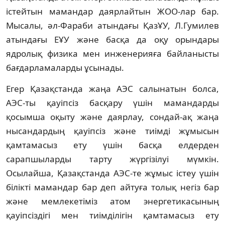
істейтын мамандар даярлайтын ЖОО-лар бар.
Мысалы, әл-Фараби атындағы ҚазҰУ, Л.Гумилев
атындағы ЕҰУ және басқа да оқу орындары
ядролық физика мен инженерияға байланысты
бағдарламаларды ұсынады.
Егер Қазақстанда жаңа АЭС салынатын болса,
АЭС-ты қауіпсіз басқару үшін маман­дарды
қосымша оқыту және даярлау, сондай-ақ жаңа
нысандардың қауіпсіз және тиімді жұмысын
қамтамасыз ету үшін басқа ел­дерден
сарапшыларды тарту жүргізілуі мүм­кін.
Осылайша, Қазақстанда АЭС-те жұмыс істеу үшін
білікті мамандар бар деп айтуға толық негіз бар
және мемлекетіміз атом энергетикасының
қауіпсіздігі мен тиімділігін қамтамасыз ету