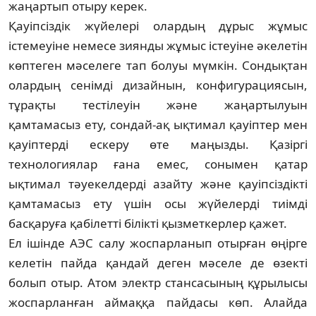
жаңартып отыру керек.
Қауіпсіздік жүйелері олардың дұрыс жұ­мыс
істемеуіне немесе зиянды жұмыс іс­теуі­не әкелетін
көптеген мәселеге тап болуы мүм­кін. Сондықтан
олардың сенімді ди­зай­нын, конфигурациясын,
тұрақты тестілеуін жә­не жаңартылуын
қамтамасыз ету, сондай-ақ ықтимал қауіптер мен
қауіптерді ескеру өте маңызды. Қазіргі
технологиялар ғана емес, сонымен қатар
ықтимал тәуекелдерді азай­ту және қауіпсіздікті
қамтамасыз ету үшін осы жүйелерді тиімді
басқаруға қабі­лет­ті білікті қызметкерлер қажет.
Ел ішінде АЭС салу жоспарланып отыр­ған өңірге
келетін пайда қандай деген мәселе де өзекті
болып отыр. Атом электр стан­са­сы­ның құрылысы
жоспарланған аймаққа пай­дасы көп. Алайда