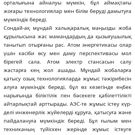
орталығына айналуы мүмкін, бұл аймақтағы
жоғары технологиялар мен білім беруді дамытуға
мүмкіндік береді.
Сондай-ақ мұндай халықаралық маңыз­ды жоба
құрылысына жас мамандардың да қызығушылық
танытып отырғаны рас. Атом энергетикасы олар
үшін кәсіби өсу мен даму перспективасы мол
бірегей сала. Атом электр стансасын салу
жастарға кең жол ашады. Мұндай жобаларға
қатысу озық техноло­гия­ларда жұмыс тәжірибесін
алуға мүмкіндік бере­ді, бұл өз кезегінде еңбек
нарығында бі­лік­тілік пен бәсекеге қабілеттілікті
айтар­лық­тай арттырады. АЭС-те жұмыс істеу күр­
делі инженерлік жүйелерді құруға, қа­тысу­­ға және
пайдалануға мүмкіндік береді. Бұл ғылым мен
техниканың түйіскен же­рін­де жұмыс істеуге