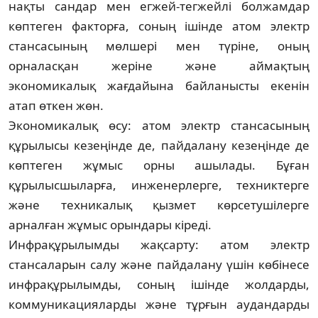
нақты сандар мен ег­жей-тегжейлі болжамдар
көптеген факторға, со­ның ішінде атом электр
стансасының мөл­шері мен түріне, оның
орналасқан же­ріне және аймақтың
экономикалық жағ­дайына байланысты екенін
атап өткен жөн.
Экономикалық өсу: атом электр стан­сасы­ның
құрылысы кезеңінде де, пайдалану ке­зеңінде де
көптеген жұмыс орны ашылады. Бұ­ған
құрылысшыларға, инженерлерге, тех­никтерге
және техникалық қызмет көр­се­ту­шілерге
арналған жұмыс орындары кіреді.
Инфрақұрылымды жақсарту: атом электр
стансаларын салу және пайдалану үшін көбінесе
инфрақұрылымды, соның ішін­де жолдарды,
коммуникацияларды және тұрғын аудандарды