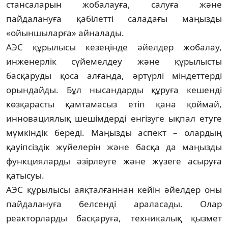
стансаларын жо­балауға, салуға және
пайдалануға қабі­лет­ті саладағы маңызды
«ойыншыларға» ай­на­лады.
АЭС құрылысы кезеңінде әйелдер жоба­лау,
инженерлік сүйемелдеу және құрылысты
басқаруды қоса алғанда, әртүрлі міндеттерді
орындайды. Бұл нысандарды құруға кешенді
көзқарасты қамтамасыз етіп қана қоймай,
инновациялық шешімдерді енгізуге ықпал етуге
мүмкіндік береді. Маңызды аспект – олардың
қауіпсіздік жүйелерін және басқа да маңызды
функцияларды әзірлеуге және жүзеге асыруға
қатысуы.
АЭС құрылысы аяқталғаннан кейін әйел­дер оны
пайдалануға белсенді араласа­ды. Олар
реакторларды басқаруға, техника­лық қызмет