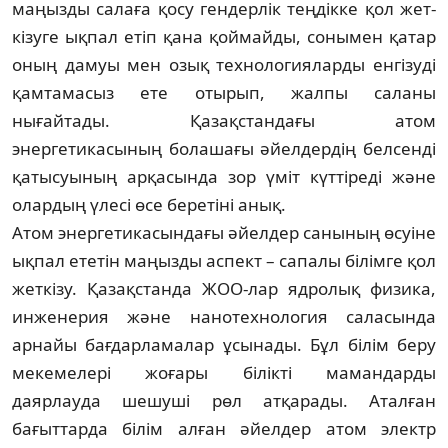
маңызды салаға қосу гендерлік теңдікке қол жет­
кізуге ықпал етіп қана қоймайды, сон­ы­мен қатар
оның дамуы мен озық техноло­гия­ларды енгізуді
қамтамасыз ете отырып, жалпы саланы
нығайтады. Қазақстандағы атом
энергетикасының болашағы әйелдердің белсенді
қатысуының арқасында зор үміт күттіреді және
олардың үлесі өсе беретіні анық.
Атом энергетикасындағы әйелдер саны­ның өсуіне
ықпал ететін маңызды аспект – сапалы білімге қол
жеткізу. Қазақстанда ЖОО-лар ядролық физика,
инженерия және на­нотехнология саласында
арнайы бағдар­ламалар ұсынады. Бұл білім беру
мекемелері жоғары білікті мамандарды
даярлауда ше­шу­ші рөл атқарады. Аталған
бағыттарда бі­лім алған әйелдер атом электр