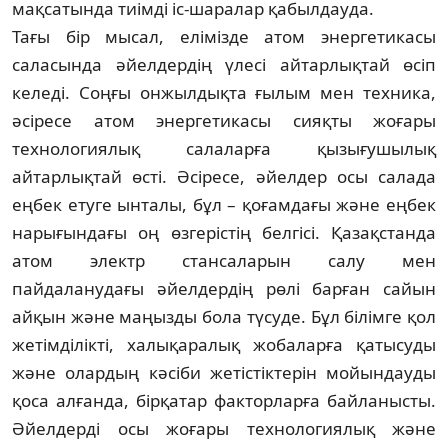
мақсатында тиімді іс-шара­лар қабылдауда.
Тағы бір мысал, елімізде атом энергети­касы
саласында әйелдердің үлесі айтарлық­тай өсіп
келеді. Соңғы онжылдықта ғылым мен техника,
әсіресе атом энергетикасы сияқ­ты жоғары
технологиялық салаларға қы­зығушылық
айтарлықтай өсті. Әсіресе, әйел­дер осы салада
еңбек етуге ынталы, бұл – қоғам­дағы және еңбек
нарығындағы оң өзгерістің белгісі. Қазақстанда
атом электр стансаларын салу мен
пайдаланудағы әйелдердің рөлі барған сайын
айқын және маңызды бола түсуде. Бұл білімге қол
жетімділікті, халық­аралық жобаларға қатысуды
және олардың кәсіби жетістіктерін мойындауды
қоса алғанда, бірқатар факторларға байланысты.
Әйелдерді осы жоғары технологиялық және