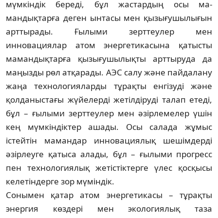
мүмкіндік береді, бұл жастардың осы ма­
мандықтарға деген ынтасы мен қызығу­шы­лығын
арттырады. Ғылыми зерттеулер мен
инновациялар атом энергетикасына қа­тысты
мамандықтарға қызығушылықты арт­тыруда да
маңызды рөл атқарады. АЭС салу және пайдалану
жаңа технологияларды тұрақ­ты енгізуді және
қолданыстағы жүйе­лер­ді жетілдіруді талап етеді,
бұл – ғылыми зерт­теулер мен әзірлемелер үшін
кең мүм­кін­діктер ашады. Осы салада жұмыс
істейтін ма­мандар инновациялық шешімдерді
әзір­леу­ге қатыса алады, бұл – ғылыми прогресс
пен технологиялық жетістіктерге үлес қос­қы­сы
келетіндерге зор мүміндік.
Сонымен қатар атом энергетикасы – тұ­рақ­ты
энергия көздері мен эколо­гия­лық таза