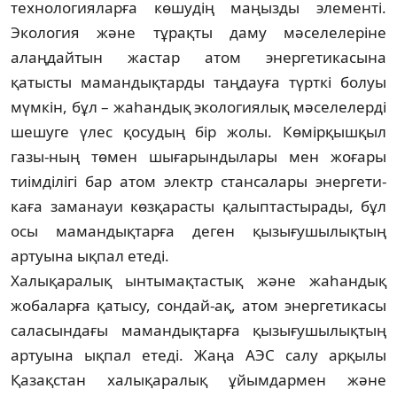
технологияларға көшудің маңыз­ды элементі.
Экология және тұрақты даму мәселелеріне
алаңдайтын жастар атом энер­гетикасына
қатысты мамандықтарды таңдауға түрткі болуы
мүмкін, бұл – жаһан­дық экологиялық мәселелерді
шешуге үлес қосу­дың бір жолы. Көмірқышқыл
газы-ның төмен шығарындылары мен жоғары
тиім­ділігі бар атом электр стансалары энер­ге­ти­
каға за­ма­науи көзқарасты қалыптас­тырады, бұл
осы ма­мандықтарға деген қы­зы­ғу­шы­лықтың
артуына ықпал етеді.
Халықаралық ынтымақтастық және жаһан­дық
жобаларға қатысу, сондай-ақ, атом энергетикасы
саласындағы мамандық­тар­ға қызығушылықтың
артуына ықпал ете­ді. Жаңа АЭС салу арқылы
Қазақстан ха­­­лық­аралық ұйымдармен және