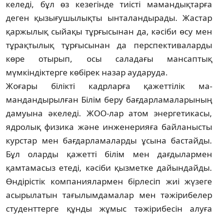
келеді, бұл өз кезегінде тиісті мамандықтарға
деген қы­зығушылықты ынталандырады. Жастар
қар­жылық сыйақы тұрғысынан да, кәсіби өсу мен
тұрақтылық тұрғысынан да перспек­ти­валарды
көре отырып, осы саладағы ман­саптық
мүмкіндіктерге көбірек назар ау­даруда.
Жоғары білікті кадрларға қажеттілік ма­
мандандырылған Білім беру бағдарлама­ларының
дамуына әкеледі. ЖОО-лар атом энер­гетикасы,
ядролық физика және инже­не­рияға байланысты
курстар мен бағдар­ла­маларды ұсына бастайды.
Бұл оларды қажет­ті білім мен дағдылармен
қамтамасыз етеді, кәсіби қызметке дайындайды.
Өндірістік ком­паниялармен бірлесіп жиі жүзеге
асы­ры­латын тағылымдамалар мен тәжірибелер
сту­денттерге құнды жұмыс тәжірибесін алу­ға