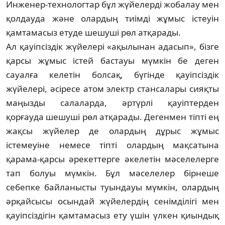
Инженер-технологтар бұл жүйелерді жобалау мен
қолдауда және олардың тиімді жұмыс істеуін
қамтамасыз етуде шешуші рөл атқарады.
Ал қауіпсіздік жүйелері «ақылынан ада­сып», бізге
қарсы жұмыс істей бастауы мүм­кін бе деген
сауалға келетін болсақ, бүгінде қауіп­сіздік
жүйелері, әсіресе атом электр стан­­салары сияқты
маңызды салаларда, әр­түр­лі қауіптерден
қорғауда шешуші рөл ат­қа­рады. Дегенмен тіпті ең
жақсы жүйелер де олар­дың дұрыс жұмыс
істемеуіне немесе тіпті олардың мақсатына
қарама-қарсы әре­кет­терге әкелетін мәселелерге
тап болуы мүм­кін. Бұл мәселелер бірнеше
себепке бай­ланысты туындауы мүмкін, олардың
әр­қай­сысы осындай жүйелердің сенімділігі мен
қауіпсіздігін қамтамасыз ету үшін үлкен қиын­дық