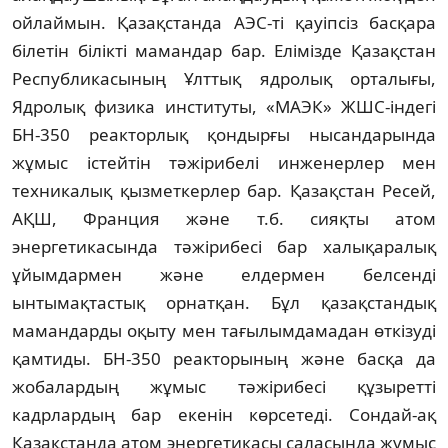
ойлаймын. Қазақстанда АЭС-ті қауіпсіз басқара
білетін білікті мамандар бар. Елімізде Қазақстан
Республикасының Ұлттық ядролық орталығы,
Ядролық физика институты, «МАЭК» ЖШС-індегі
БН-350 реакторлық қондырғы нысандарында
жұмыс істейтін тәжірибелі инженерлер мен
техникалық қызметкерлер бар. Қазақстан Ресей,
АҚШ, Франция және т.б. сияқты атом
энергетикасында тәжірибесі бар халықаралық
ұйымдармен және елдермен белсенді
ынтымақтастық орнатқан. Бұл қазақстандық
мамандарды оқыту мен тағылымдамадан өткізуді
қамтиды. БН-350 реакторының және басқа да
жобалардың жұмыс тәжірибесі құзыретті
кадрлардың бар екенін көрсетеді. Сондай-ақ
Қазақстанда атом энергетикасы саласында жұмыс