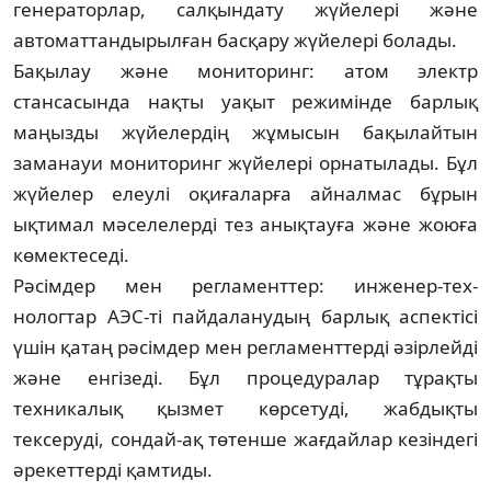
генераторлар, салқын­дату жүйелері және
автоматтандырылған бас­қару жүйелері болады.
Бақылау және мониторинг: атом электр
стансасында нақты уақыт режимінде барлық
маңызды жүйелердің жұмысын бақылайтын
заманауи мониторинг жүйелері орнатылады. Бұл
жүйелер елеулі оқиғаларға айналмас бұ­рын
ықтимал мәселелерді тез анықтауға және жоюға
көмектеседі.
Рәсімдер мен регламенттер: инженер-тех­
нологтар АЭС-ті пайдаланудың барлық ас­­пектісі
үшін қатаң рәсімдер мен регла­менттерді әзірлейді
және енгізеді. Бұл проце­дуралар тұрақты
техникалық қызмет көр­се­туді, жабдықты
тексеруді, сондай-ақ төтенше жағдайлар кезіндегі
әрекеттерді қамтиды.