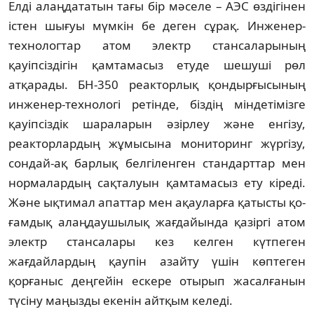
Елді алаңдататын тағы бір мәселе – АЭС өз­дігінен
істен шығуы мүмкін бе деген сұрақ. Инженер-
технологтар атом электр станса­ларының
қауіпсіздігін қамтамасыз етуде шешуші рөл
атқарады. БН-350 реакторлық қон­дырғысының
инженер-технологі ре­тін­де, біздің міндетімізге
қауіпсіздік шараларын әзірлеу және енгізу,
реакторлардың жұмы­сына мониторинг жүргізу,
сондай-ақ барлық белгіленген стандарттар мен
нормалардың сақ­талуын қамтамасыз ету кіреді.
Және ық­ти­мал апаттар мен ақауларға қатысты қо­
ғам­дық алаңдаушылық жағдайында қазіргі атом
электр стансалары кез келген күтпеген
жағдайлардың қаупін азайту үшін көптеген
қорғаныс деңгейін ескере отырып жасалға­нын
түсіну маңызды екенін айтқым келеді.