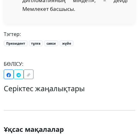
дипломатияның міндеті», – дейді
Мемлекет басшысы.
Тэгтер:
Президент
тұлға
саяси
жүйе
БӨЛІСУ:
Серіктес жаңалықтары
Ұқсас мақалалар