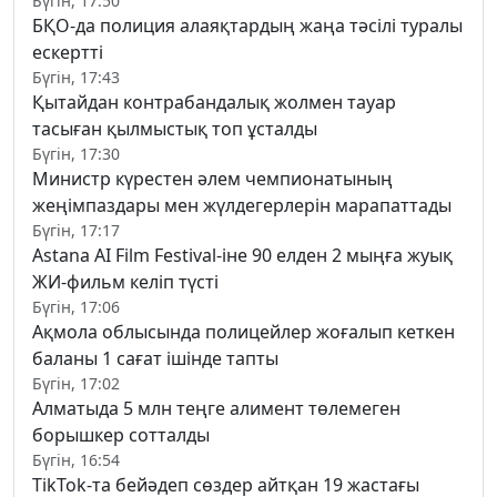
Бүгін, 17:50
БҚО-да полиция алаяқтардың жаңа тәсілі туралы
ескертті
Бүгін, 17:43
Қытайдан контрабандалық жолмен тауар
тасыған қылмыстық топ ұсталды
Бүгін, 17:30
Министр күрестен әлем чемпионатының
жеңімпаздары мен жүлдегерлерін марапаттады
Бүгін, 17:17
Astana AI Film Festival-іне 90 елден 2 мыңға жуық
ЖИ-фильм келіп түсті
Бүгін, 17:06
Ақмола облысында полицейлер жоғалып кеткен
баланы 1 сағат ішінде тапты
Бүгін, 17:02
Алматыда 5 млн теңге алимент төлемеген
борышкер сотталды
Бүгін, 16:54
TikTok-та бейәдеп сөздер айтқан 19 жастағы