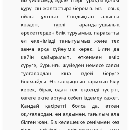
Біз үйлесімді, әділетті әрі тұрақты қоғам
құру ісін жалғастыра береміз. Біз – озық
ойлы ұлтпыз. Сондықтан алысты
көздеп, түрлі арандатушылық
әрекеттерден биік тұруымыз, парасатты
ел екенімізді танытуымыз және тек
заңға арқа сүйеуіміз керек. Ылғи да
кейін қайырылып, өткенмен өмір
сүруге, бұрынғы жүйеден немесе саяси
тұлғалардан кінә іздей беруге
болмайды. Өз халқыңның тарихын білу
керек, бірақ одан тек еңсеңді түсіріп,
өзгеге өкпе артуға себеп іздемеу қажет.
Қандай қасіретті болса да, өткен
оқиғалардан, ең алдымен, тағылым ала
білген жөн. Біз келешекке сеніммен көз