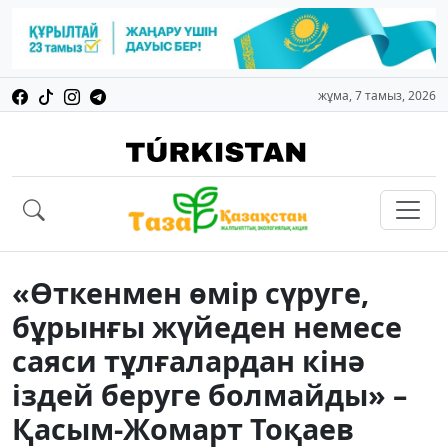
жұма, 7 тамыз, 2026
«Өткенмен өмір сүруге,
бұрынғы жүйеден немесе
саяси тұлғалардан кінә
іздей беруге болмайды» –
Қасым-Жомарт Тоқаев