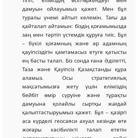
тігіп, еліміздің өсіп-өркендеуі мен
дамуын ойлауымыз қажет. Мен бұл
туралы үнемі айтып келемін. Тағы да
қайталап айтамын: біздің қоғамымызда
заң мен тәртіп үстемдік құруға тиіс. Бұл
– бүкіл қоғамның және әр адамның
қауіпсіздігін қамтамасыз етуге қатысты
ең басты талап. Біз сонда ғана Әділетті,
Таза және Қауіпсіз Қазақстанды құра
аламыз. Осы стратегиялық
мақсатымызға жету үшін еліміздің
бейбіт өмір сүруіне және тұрақты
дамуына қолайлы сыртқы жағдай
қалыптастыруымыз қажет. Бұл – қазіргі
аса күрделі геосаяси ахуал кезінде өте
жоғары кәсібилікті талап ететін