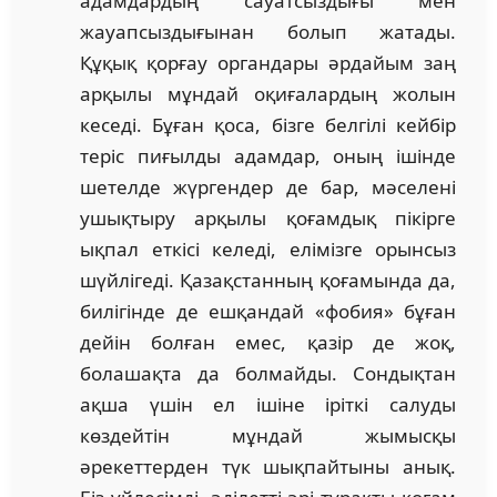
адамдардың сауатсыздығы мен
жауапсыздығынан болып жатады.
Құқық қорғау органдары әрдайым заң
арқылы мұндай оқиғалардың жолын
кеседі. Бұған қоса, бізге белгілі кейбір
теріс пиғылды адамдар, оның ішінде
шетелде жүргендер де бар, мәселені
ушықтыру арқылы қоғамдық пікірге
ықпал еткісі келеді, елімізге орынсыз
шүйлігеді. Қазақстанның қоғамында да,
билігінде де ешқандай «фобия» бұған
дейін болған емес, қазір де жоқ,
болашақта да болмайды. Сондықтан
ақша үшін ел ішіне іріткі салуды
көздейтін мұндай жымысқы
әрекеттерден түк шықпайтыны анық.