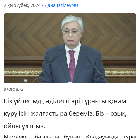
2 қыркүйек, 2024
/
Дана Ізтілеуова
akorda.kz
Біз үйлесімді, әділетті әрі тұрақты қоғам
құру ісін жалғастыра береміз. Біз – озық
ойлы ұлтпыз.
Мемлекет басшысы бүгінгі Жолдауында түрлі