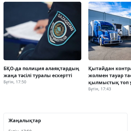
БҚО-да полиция алаяқтардың
Қытайдан конт
жаңа тәсілі туралы ескертті
жолмен тауар та
Бүгін, 17:50
қылмыстық топ 
Бүгін, 17:43
Жаңалықтар