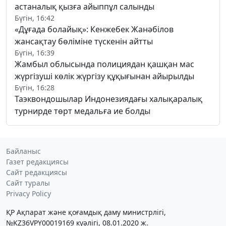
астаналық қызға айыппұл салынды
Бүгін, 16:42
«Дұғада болайық»: Кенжебек Жанәбілов
жансақтау бөліміне түскенін айтты
Бүгін, 16:39
Жамбыл облысында полициядан қашқан мас
жүргізуші көлік жүргізу құқығынан айырылды
Бүгін, 16:28
Таэквондошылар Индонезиядағы халықаралық
турнирде төрт медальға ие болды
Байланыс
Газет редакциясы
Сайт редакциясы
Сайт туралы
Privacy Policy
ҚР Ақпарат және қоғамдық даму министрлігі,
№KZ36VPY00019169 куәлігі, 08.01.2020 ж.