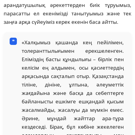
арандатушылық әрекеттерден биік тұруымыз,
парасатты ел екенімізді танытуымыз және тек
заңға арқа сүйеуіміз керек екенін баса айтты.
«Халқымыз қашанда кең пейілімен,
толеранттылығымен ерекшеленген.
Еліміздің басты құндылығы – бірлік пен
келісім ең алдымен, осы қасиеттердің
арқасында сақталып отыр. Қазақстанда
тіліне, дініне, ұлтына, әлеуметтік
жағдайына және басқа да себептерге
байланысты ешкімге ешқандай қысым
жасалмайды, жасалуы да мүмкін емес.
Әрине, мұндай жайттар ара-тұра
кездеседі. Бірақ, бұл көбіне жекелеген