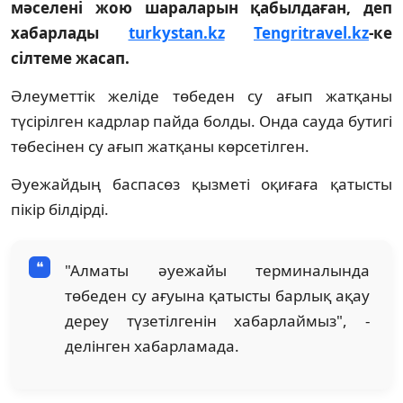
мәселені жою шараларын қабылдаған, деп
хабарлады
turkystan.kz
Tengritravel.kz
-ке
сілтеме жасап.
Әлеуметтік желіде төбеден су ағып жатқаны
түсірілген кадрлар пайда болды. Онда сауда бутигі
төбесінен су ағып жатқаны көрсетілген.
Әуежайдың баспасөз қызметі оқиғаға қатысты
пікір білдірді.
"Алматы әуежайы терминалында
төбеден су ағуына қатысты барлық ақау
дереу түзетілгенін хабарлаймыз", -
делінген хабарламада.