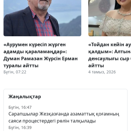
«Аурумен күресіп жүрген
«Тойдан кейін а
адамды қараламаңдар»:
қалдым»: Алтын
Думан Рамазан Жүрсін Ерман
денсаулығы сыр 
туралы айтты
айтты
Бүгін, 07:22
4 тамыз, 2026
Жаңалықтар
Бүгін, 16:47
Сарапшылар Жезқазғанда азаматтық қоғамның
саяси процестердегі рөлін талқылады
Бүгін, 16:39