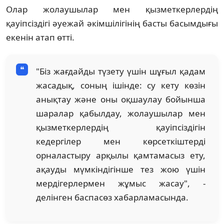
Олар жолаушылар мен қызметкерлердің
қауіпсіздігі әуежай әкімшілігінің басты басымдығы
екенін атап өтті.
"Біз жағдайды түзету үшін шұғыл қадам
жасадық, соның ішінде: су кету көзін
анықтау және оны оқшаулау бойынша
шаралар қабылдау, жолаушылар мен
қызметкерлердің қауіпсіздігін
кедергілер мен көрсеткіштерді
орналастыру арқылы қамтамасыз ету,
ақауды мүмкіндігінше тез жою үшін
мердігерлермен жұмыс жасау", -
делінген баспасөз хабарламасында.