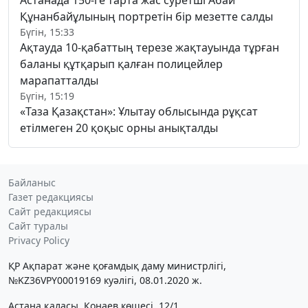
Құнанбайұлының портретін бір мезетте салды
Бүгін, 15:33
Ақтауда 10-қабаттың терезе жақтауында тұрған
баланы құтқарып қалған полицейлер
марапатталды
Бүгін, 15:19
«Таза Қазақстан»: Ұлытау облысында рұқсат
етілмеген 20 қоқыс орны анықталды
Байланыс
Газет редакциясы
Сайт редакциясы
Сайт туралы
Privacy Policy
ҚР Ақпарат және қоғамдық даму министрлігі,
№KZ36VPY00019169 куәлігі, 08.01.2020 ж.
Астана қаласы, Қонаев көшесі, 12/1