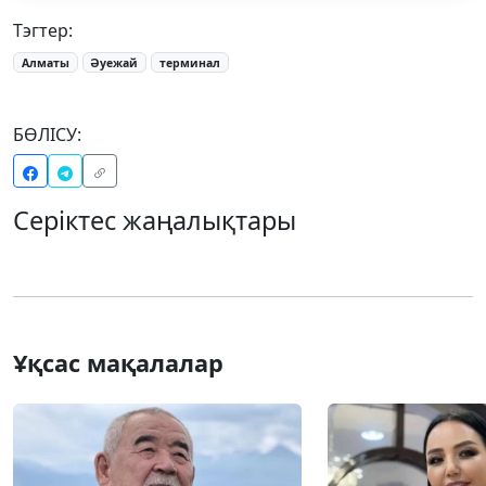
Тэгтер:
Алматы
Әуежай
терминал
БӨЛІСУ:
Серіктес жаңалықтары
Ұқсас мақалалар