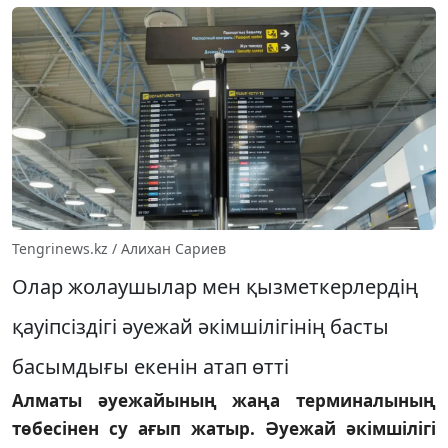
Tengrinews.kz / Алихан Сариев
Олар жолаушылар мен қызметкерлердің
қауіпсіздігі әуежай әкімшілігінің басты
басымдығы екенін атап өтті
Алматы әуежайының жаңа терминалының
төбесінен су ағып жатыр. Әуежай әкімшілігі