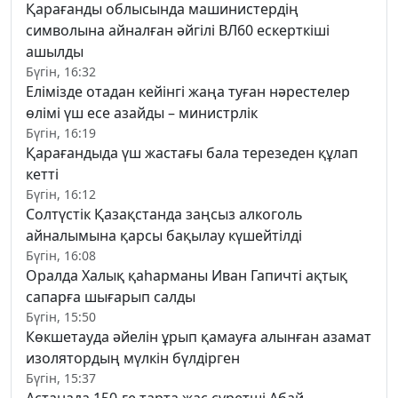
Қарағанды облысында машинистердің
символына айналған әйгілі ВЛ60 ескерткіші
ашылды
Бүгін, 16:32
Елімізде отадан кейінгі жаңа туған нәрестелер
өлімі үш есе азайды – министрлік
Бүгін, 16:19
Қарағандыда үш жастағы бала терезеден құлап
кетті
Бүгін, 16:12
Солтүстік Қазақстанда заңсыз алкоголь
айналымына қарсы бақылау күшейтілді
Бүгін, 16:08
Оралда Халық қаһарманы Иван Гапичті ақтық
сапарға шығарып салды
Бүгін, 15:50
Көкшетауда әйелін ұрып қамауға алынған азамат
изолятордың мүлкін бүлдірген
Бүгін, 15:37
Астанада 150-ге тарта жас суретші Абай