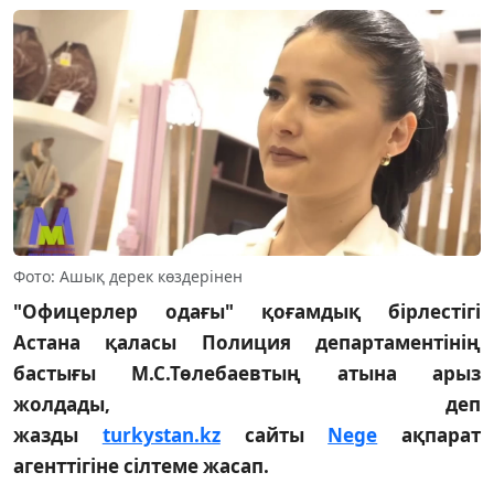
Фото: Ашық дерек көздерінен
"Офицерлер одағы" қоғамдық бірлестігі
Астана қаласы Полиция департаментінің
бастығы М.С.Төлебаевтың атына арыз
жолдады, деп
жазды
turkystan.kz
сайты
Nege
ақпарат
агенттігіне сілтеме жасап.