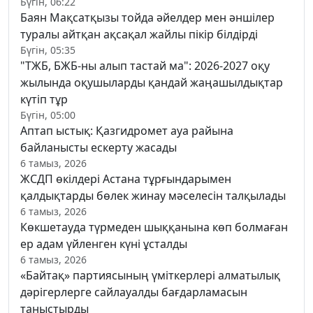
Бүгін, 06:22
Баян Мақсатқызы тойда әйелдер мен әншілер
туралы айтқан ақсақал жайлы пікір білдірді
Бүгін, 05:35
"ТЖБ, БЖБ-ны алып тастай ма": 2026-2027 оқу
жылында оқушыларды қандай жаңашылдықтар
күтіп тұр
Бүгін, 05:00
Аптап ыстық: Қазгидромет ауа райына
байланысты ескерту жасады
6 тамыз, 2026
ЖСДП өкілдері Астана тұрғындарымен
қалдықтарды бөлек жинау мәселесін талқылады
6 тамыз, 2026
Көкшетауда түрмеден шыққанына көп болмаған
ер адам үйленген күні ұсталды
6 тамыз, 2026
«Байтақ» партиясының үміткерлері алматылық
дәрігерлерге сайлауалды бағдарламасын
таныстырды