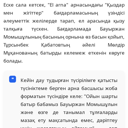
Еске сала кетсек, "El аrna" арнасындағы "Қыздар
мен жігіттер" бағдарламасының үзіндісі
әлеуметтік желілерде тарап, ел арасында қызу
талқыға түскен. Бағдарламада Бауыржан
Момышұлының басының орнына өз басын қойып,
Тұрсынбек Қабатовтың әйелі Мөлдір
Мұқанованың батырды келемеж еткенін көруге
болады.
Кейін дау тудырған түсірілімге қатысты
түсініктеме берген арна басшысы жоба
форматын түсіндіре келе: "Ойын шарты
батыр бабамыз Бауыржан Момышұлын
және өзге де танымал тұлғаларды
мазақ ету мақсатында емес, дәріптеу