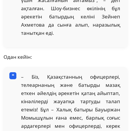
үшін жасалғанын айтамыз", – деп
ақталған. Шоу-бизнес өкілінің бұл
әрекетін батырдың келіні Зейнеп
Ахметова да сынға алып, наразылық
танытқан еді.
Одан кейін:
– Біз, Қазақстанның офицерлері,
телеарнаның және батырды мазақ
еткен әйелдің әрекетін қатаң айыптап,
кінәлілерді жауапқа тартуды талап
етеміз! Бұл – Халық батыры Бауыржан
Момышұлын ғана емес, барлық соғыс
ардагерлері мен офицерлерді, керек