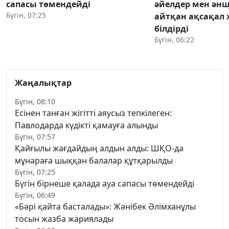
сапасы төмендейді
әйелдер мен әнш
Бүгін, 07:25
айтқан ақсақал 
білдірді
Бүгін, 06:22
Жаңалықтар
Бүгін, 08:10
Есінен танған жігітті аяусыз тепкілеген:
Павлодарда күдікті қамауға алынды
Бүгін, 07:57
Қайғылы жағдайдың алдын алды: ШҚО-да
мұнараға шыққан балалар құтқарылды
Бүгін, 07:25
Бүгін бірнеше қалада ауа сапасы төмендейді
Бүгін, 06:49
«Бәрі қайта басталады»: Жәнібек Әлімханұлы
тосын жазба жариялады