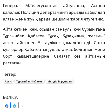
Генерал М.Телеғұсовтың айтуынша, Астана
қалалық Полиция департаменті арызды қабылдап
алған және жуық арада шешімін жария етуге тиіс.
Айта кеткен жөн, осыдан санаулы күн бұрын ғана
Тұрсынбек Қабатов "ұсақ бұзақылық жасады"
деген айыппен 5 тәулікке қамалған еді. Сотта
куәгерлер Қабатовтың ұшақта мас болғанын және
борт қызметшілеріне балағат сөз айтқанын
растаған.
Тэгтер:
Арыс
Тұрсынбек Қабатов
Мөлдір Мұқанова
БӨЛІСУ: