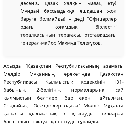
десеңіз, қазақ халқын мазақ ету!
Мұндай бассыздыққа ешқашан жол
беруге болмайды! – деді "Офицерлер
одағы" қоғамдық бірлестігі
төралқасының төрағасы, отставкадағы
генерал-майор Махмұд Телеғұсов.
Арызда "Қазақстан Республикасының азаматы
Мөлдір Мұқанның әрекетінде Қазақстан
Республикасы Қылмыстық кодексінің 131-
бабының 2-бөлігінің нормаларына сай
қылмыстың белгілері бар екені" айтылған.
Сондай-ақ "Офицерлер одағы" Мөлдір Мұқанға
қатысты қылмыстық іс қозғауды, телеарна
басшылығын жауапқа тартуды сұрайды.