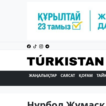
ЖАҢАЛЫҚТАР
САЯСАТ
ҚОҒАМ
ТАЙ
Нұрбол Жұмасқ