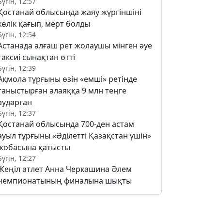
Бүгін, 12:57
Қостанай облысында жаяу жүргіншіні
көлік қағып, мерт болды
Бүгін, 12:54
Астанада алғаш рет жолаушы мінген әуе
таксиі сынақтан өтті
Бүгін, 12:39
Ақмола тұрғыны өзін «емші» ретінде
таныстырған алаяққа 9 млн теңге
аударған
Бүгін, 12:37
Қостанай облысында 700-ден астам
ауыл тұрғыны «Әділетті Қазақстан үшін»
жобасына қатысты
Бүгін, 12:27
Жеңіл атлет Анна Черкашина Әлем
чемпионатының финалына шықты