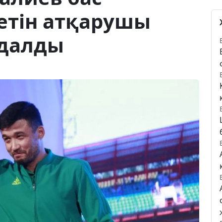
етін атқарушы
ндалды