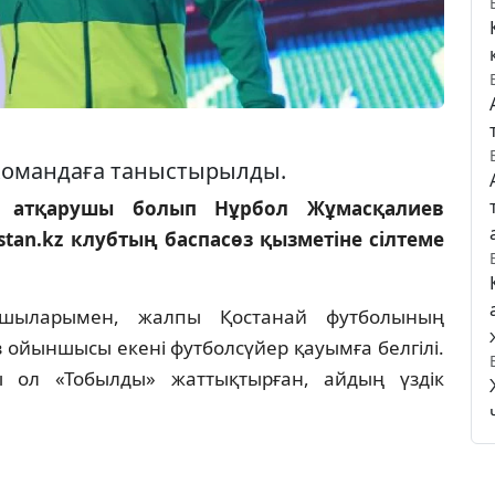
л командаға таныстырылды.
ін атқарушы болып Нұрбол Жұмасқалиев
tan.kz клубтың баспасөз қызметіне сілтеме
шыларымен, жалпы Қостанай футболының
 ойыншысы екені футболсүйер қауымға белгілі.
лы ол «Тобылды» жаттықтырған, айдың үздік