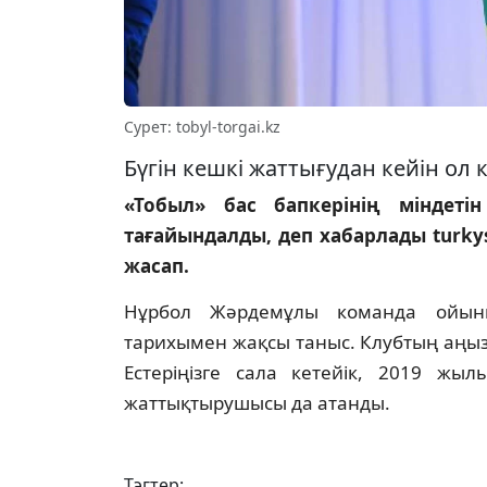
Сурет: tobyl-torgai.kz
Бүгін кешкі жаттығудан кейін о
«Тобыл» бас бапкерінің міндет
тағайындалды, деп хабарлады turkys
жасап.
Нұрбол Жәрдемұлы команда ойын
тарихымен жақсы таныс. Клубтың аңыз
Естеріңізге сала кетейік, 2019 жы
жаттықтырушысы да атанды.
Тэгтер: