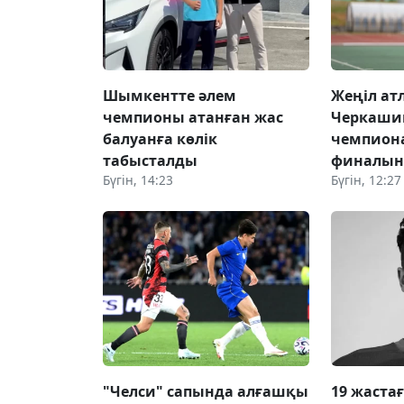
Шымкентте әлем
Жеңіл ат
чемпионы атанған жас
Черкаши
балуанға көлік
чемпион
табысталды
финалын
Бүгін, 14:23
Бүгін, 12:27
"Челси" сапында алғашқы
19 жаста