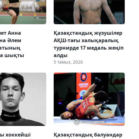
лет Анна
Қазақстандық жүзушілер
на Әлем
АҚШ-тағы халықаралық
атының
турнирде 17 медаль жеңіп
а шықты
алды
5 тамыз, 2026
ғы хоккейші
Қазақстандық балуандар