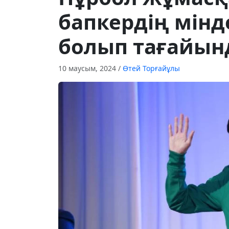
бапкердің мінд
болып тағайы
10 маусым, 2024
/
Өтей Торғайұлы