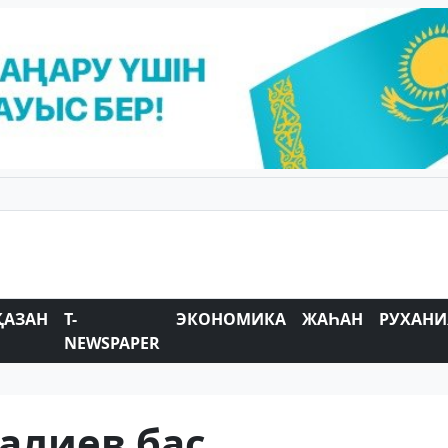
ҚАЗАН
T-
ЭКОНОМИКА
ЖАҺАН
РУХАНИ
NEWSPAPER
алиев бас