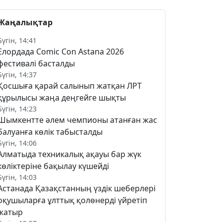
Жаңалықтар
Бүгін, 14:41
Елордада Comic Con Astana 2026
фестивалі басталды
Бүгін, 14:37
Қосшыға қарай салынып жатқан ЛРТ
құрылысы жаңа деңгейге шықты
Бүгін, 14:23
Шымкентте әлем чемпионы атанған жас
балуанға көлік табысталды
Бүгін, 14:06
Алматыда техникалық ақауы бар жүк
көліктеріне бақылау күшейді
Бүгін, 14:03
Астанада Қазақстанның үздік шеберлері
оқушыларға ұлттық қолөнерді үйретіп
жатыр