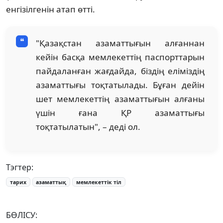
енгізілгенін атап өтті.
"Қазақстан азаматтығын алғаннан
кейін басқа мемлекеттің паспорттарын
пайдаланған жағдайда, біздің еліміздің
азаматтығы тоқтатылады. Бұған дейін
шет мемлекеттің азаматтығын алғаны
үшін ғана ҚР азаматтығы
тоқтатылатын", – деді ол.
Тэгтер:
тарих
азаматтық
мемлекеттік тіл
БӨЛІСУ: