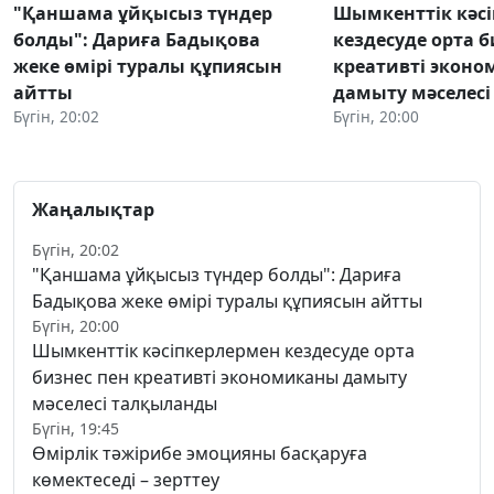
"Қаншама ұйқысыз түндер
Шымкенттік кәс
болды": Дариға Бадықова
кездесуде орта б
жеке өмірі туралы құпиясын
креативті экон
айтты
дамыту мәселес
Бүгін, 20:02
Бүгін, 20:00
Жаңалықтар
Бүгін, 20:02
"Қаншама ұйқысыз түндер болды": Дариға
Бадықова жеке өмірі туралы құпиясын айтты
Бүгін, 20:00
Шымкенттік кәсіпкерлермен кездесуде орта
бизнес пен креативті экономиканы дамыту
мәселесі талқыланды
Бүгін, 19:45
Өмірлік тәжірибе эмоцияны басқаруға
көмектеседі – зерттеу