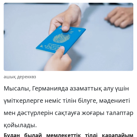
ашық дереккөз
Мысалы, Германияда азаматтық алу үшін
үміткерлерге неміс тілін білуге, мәдениеті
мен дәстүрлерін сақтауға жоғары талаптар
қойылады.
Бұдан былай мемлекеттік тілді қарапайым