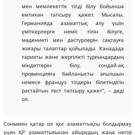
мен мемлекеттік тілді білу бойынша
емтихан тапсыру қажет. Мысалы,
Германияда азаматтық алу үшін
үміткерлерге неміс тілін білуге,
мәдениеті мен дәстүрлерін сақтауға
жоғары талаптар қойылады. Канадада
тарихты және жергілікті тұрғындардың
міндеттерін білу, сондай-ақ
провинцияға байланысты ағылшын
немесе француз тілдерін білетіндігін
растайтын тест тапсыру қажет", – деді
ол.
Сонымен қатар ол қос азаматтықты болдырмау
үшін ҚР азаматтығынан айырудың жаңа негізі