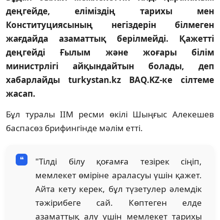
деңгейде, еліміздің тарихы мен
Конституциясының негіздерін білмеген
жағдайда азаматтық берілмейді. Қажетті
деңгейді Ғылым және жоғары білім
министрлігі айқындайтын болады, деп
хабарлайды turkystan.kz BAQ.KZ-ке сілтеме
жасап.
Бұл туралы ІІМ ресми өкілі Шыңғыс Алекешев
баспасөз брифингінде мәлім етті.
"Тілді білу қоғамға тезірек сіңіп,
мемлекет өміріне араласуы үшін қажет.
Айта кету керек, бұл түзетулер әлемдік
тәжірибеге сай. Көптеген елде
азаматтық алу үшін мемлекет тарихы