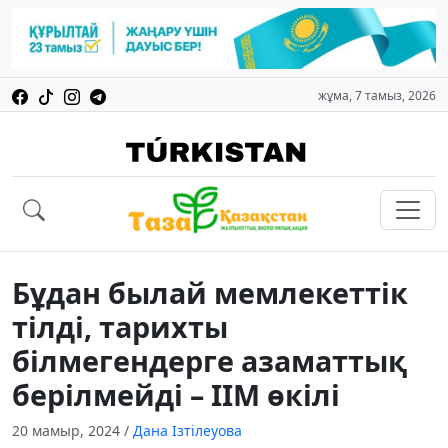
жұма, 7 тамыз, 2026
Бұдан былай мемлекеттік
тілді, тарихты
білмегендерге азаматтық
берілмейді – ІІМ өкілі
20 мамыр, 2024
/
Дана Ізтілеуова