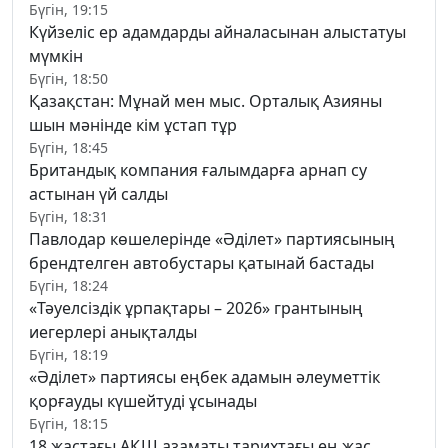
Бүгін, 19:15
Күйзеліс ер адамдарды айналасынан алыстатуы
мүмкін
Бүгін, 18:50
Қазақстан: Мұнай мен мыс. Орталық Азияны
шын мәнінде кім ұстап тұр
Бүгін, 18:45
Британдық компания ғалымдарға арнап су
астынан үй салды
Бүгін, 18:31
Павлодар көшелерінде «Әділет» партиясының
брендтелген автобустары қатынай бастады
Бүгін, 18:24
«Тәуелсіздік ұрпақтары – 2026» грантының
иегерлері анықталды
Бүгін, 18:19
«Әділет» партиясы еңбек адамын әлеуметтік
қорғауды күшейтуді ұсынады
Бүгін, 18:15
18 жастағы АҚШ азаматы тарихтағы ең жас