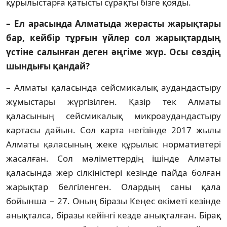
құрылыстарға қатысты сұрақ­ты бізге қояды.
– Ел арасында Алматыда жерасты жа­­рықтары
бар, кейбір тұрғын үйлер сол жарықтардың
үстіне салынған деген әң­гіме жүр. Осы сөздің
шындығы қан­дай?
– Алматы қаласында сейсмикалық аудан­дас­тыру
жұмыстары жүргізілген. Қазір тек Ал­маты
қаласының сейсмикалық мик­роау­дандастыру
картасы дайын. Сол карта негі­зін­де 2017 жылы
Алматы қаласының жеке құ­­­ры­лыс нормативтері
жасалған. Сол мә­лі­мет­тердің ішінде Алматы
қаласында жер сіл­кіністері кезінде пайда болған
жарықтар бел­гіленген. Олардың саны қала
бойынша − 27. Оның біразы Кеңес өкіметі кезінде
анық­тал­са, біразы кейінгі кезде анықталған. Бірақ