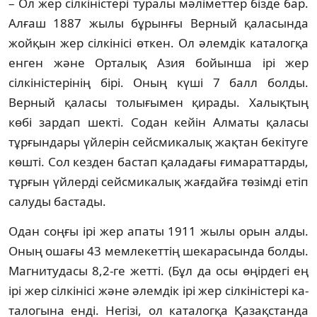
– Ол жер сілкіністері туралы мәліметтер біз­­де бар.
Алғаш 1887 жылы бұрынғы Верный қаласында
жойқын жер сілкінісі өткен. Ол әлем­дік каталогқа
енген және Орталық Азия бойын­ша ірі жер
сілкіністерінің бірі. Оның күші 7 балл болды.
Верный қаласы толығымен қи­рады. Халықтың
көбі зардап шекті. Содан кейін Алматы қаласы
тұрғындары үйлерін сей­с­микалық жақтан бекітуге
көшті. Сол кез­­ден бастап қаладағы ғимараттарды,
тұр­ғын үйлерді сейсмикалық жағдайға төзімді етіп
салуды бастады.
Одан соңғы ірі жер апаты 1911 жылы орын алды.
Оның ошағы 43 мемле­кет­­­тің шекарасында болды.
Магнитудасы 8,2-ге жетті. (Бұл да осы өңірдегі ең
ірі жер сіл­кінісі және әлемдік ірі жер сілкіністері ка­
та­логына енді. Негізі, ол каталогқа Қазақ­стан­­да