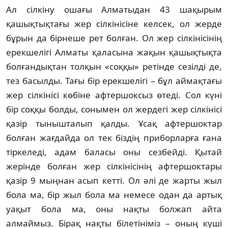
Ал сілкіну ошағы Алматыдан 43 шақы­рым
қашықтықтағы жер сілкінісіне келсек, ол жерде
бұрын да бірнеше рет болған. Ол жер сілкінісінің
ерекшелігі Алматы қаласына жа­қын қашықтықта
болғандықтан толқын «соқ­қы» ретінде сезілді де,
тез басылды. Тағы бір ерекшелігі – бұл аймақтағы
жер сіл­кі­ніс­і көбіне афтершоксыз өтеді. Сол күні
бір соқ­қы болды, сонымен ол жердегі жер сілкі­ні­сі
қазір тынышталып қалды. Ұсақ афтершоктар
болған жағдайда ол тек біздің приборларға ғана
тіркеледі, адам баласы оны сезбейді. Қытай
жерінде болған жер сілкінісінің афтершоктары
қазір 9 мың­нан асып кетті. Ол әлі де жарты жыл
бола ма, бір жыл бола ма немесе одан да артық
уақыт бо­ла ма, оны нақты болжап айта
алмаймыз. Бір­ақ нақты білетініміз – оның күші