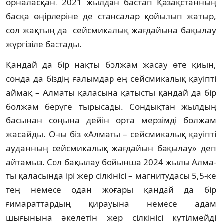
орналасқан. 2021 жылдан бастап Қазақстанның
басқа өңірлері­не де стансалар қойылып жатыр,
сол жақтың да сейсмикалық жағдайына бақылау
жүргі­зі­ле бастады.
Қандай да бір нақты болжам жасау өте қиын,
сонда да біздің ғалымдар ең сейсми­ка­лық қауіпті
аймақ – Алматы қаласына қатысты қандай да бір
болжам беруге тыры­сады. Сондықтан жылдың
басынан соңына дейін орта мерзімді болжам
жасайды. Оны біз «Алматы – сейсмикалық қауіпті
ауданның сейсмикалық жағдайын бақылау» деп
ай­тамыз. Сол бақылау бойынша 2024 жылы Ал­ма­
ты қаласында ірі жер сілкінісі – магни­тудасы 5,5-ке
тең немесе одан жоғары қан­дай да бір
ғимараттардың қирауына немесе адам
шығынына әкелетін жер сілкінісі күтіл­мейді