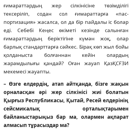
ғимараттардың жер сілкінісіне төзім­ді­лігі
тексеріліп, содан сол ғимараттарға «пас­
портизация» жасалса, ол да бір пайдалы іс болар
еді. Себебі Кеңес өкіметі кезінде са­лын­ған
ғимараттардың беріктігіне күмән жоқ, олар
барлық стандарттарға сәйкес. Бірақ көп жыл бойы
қолданыста болғаннан кейін олардың
жарамдылығы қандай? Оған жауап ҚазҚСҒЗИ
мекемесі жауапты.
– Өзге елдердің, атап айтқанда, бізге жа­қын
орналасқан әрі жер сілкінісі жиі болатын
Қырғыз Республикасы, Қытай, Ре­сей елдерінің
сейсмикалық орта­лық­тарымен
байланыстарыңыз бар ма, олар­мен ақпарат
алмасып тұрасыздар ма?