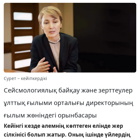
Сурет – кейіпкердікі
Сейсмологиялық байқау және зерттеулер
ұлттық ғылыми орталығы директорының
ғылым жөніндегі орынбасары
Кейінгі кезде әлемнің көптеген елінде жер
сілкінісі болып жатыр. Оның ішінде үйлердің