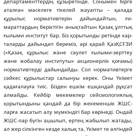
департаменттердің құзыретінде. Со­ны­мен бірге
аталған мәселеге тікелей жауапты – қалада
құрылыс нор­мативтерін дайындайтын, ғи­
мараттардың беріктігін анықтайтын Қазақ ұлттық
ғылыми институт бар. Біз қорытынды ретінде кар­
таларды дайындап береміз, әрі қарай ҚазҚСҒЗИ
(«Қазақ құрылыс және сәулет ғылыми-зерттеу
және жобалау институты» ак­ционерлік қоғамы)
нормативтерді дайын­дай­ды. Сол нормативтерге
сәйкес құры­лыс­тар салынуы керек. Оны Үкімет
қадағалауға тиіс. Бізден ешкім ешқандай рұқсат
алмайды. Кей­бір мекемелер сейсмологиялық
қоры­тын­дыны қандай да бір жекеменшік ЖШС-
ларға жа­сатып алу мүмкіндігі бар көрінеді. Ондай
ЖШС-лар бүгін ашылып, ертең жабылып жа­­­тады,
ал жер сілкінген кезде халық та, Үкі­мет те әлгіндей