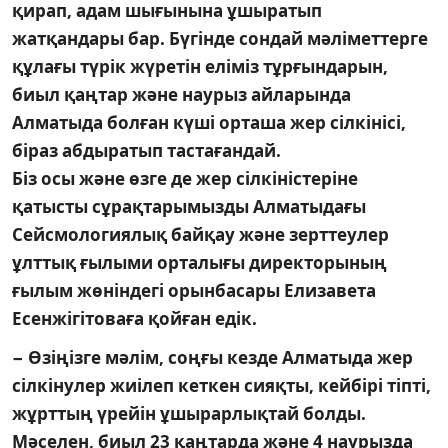
қирап, адам шығынына ұшыратып
жатқандары бар. Бүгінде сондай мәліметтерге
құлағы түрік жүретін еліміз тұрғындарын,
биыл қаңтар және наурыз айларында
Алматыда болған күші орташа жер сілкінісі,
біраз абдыратып тастағандай.
Біз осы және өзге де жер сілкіністеріне
қатысты сұрақтарымызды Алматыдағы
Сейсмологиялық байқау және зерттеулер
ұлттық ғылыми орталығы директорының
ғылым жөніндегі орынбасары Елизавета
Есенжігітоваға қойған едік.
− Өзіңізге мәлім, соңғы кезде Алма­ты­да жер
сілкінулер жиілеп кеткен сияқ­­­­­ты, кейбірі тіпті,
жұрттың үрейін ұшы­рарлықтай болды.
Мәселен, биыл 23 қаңтарда және 4 наурызда