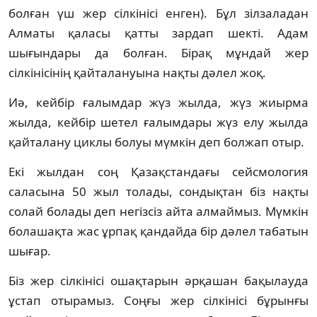
болған үш жер сілкінісі енген). Бұл зіл­заладан
Алматы қаласы қатты зардап шек­ті. Адам
шығындары да болған. Бірақ мұн­дай жер
сілкінісінің қайталануына нақты дәлел жоқ.
Иә, кейбір ғалымдар жүз жылда, жүз жиыр­ма
жылда, кейбір шетел ғалымдары жүз елу жылда
қайталану циклы болуы мүмкін деп болжап отыр.
Екі жылдан соң Қазақстандағы сейс­мо­ло­гия
саласына 50 жыл толады, сондықтан біз нақты
солай болады деп негізсіз айта ал­май­мыз. Мүмкін
болашақта жас ұрпақ қандайда бір дәлел табатын
шығар.
Біз жер сілкінісі ошақтарын әрқашан ба­қылауда
ұстап отырамыз. Соңғы жер сіл­кінісі бұрынғы