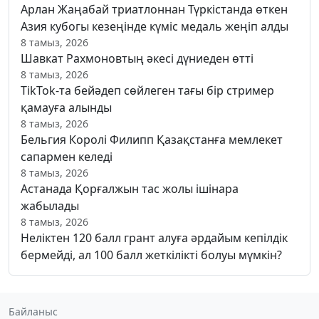
Арлан Жаңабай триатлоннан Түркістанда өткен
Азия кубогы кезеңінде күміс медаль жеңіп алды
8 тамыз, 2026
Шавкат Рахмоновтың әкесі дүниеден өтті
8 тамыз, 2026
TikTok-та бейәдеп сөйлеген тағы бір стример
қамауға алынды
8 тамыз, 2026
Бельгия Королі Филипп Қазақстанға мемлекет
сапармен келеді
8 тамыз, 2026
Астанада Қорғалжын тас жолы ішінара
жабылады
8 тамыз, 2026
Неліктен 120 балл грант алуға әрдайым кепілдік
бермейді, ал 100 балл жеткілікті болуы мүмкін?
Байланыс