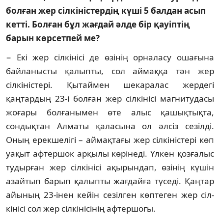
болған жер сілкіністердің күші 5 балдан асып
кетті. Болған бұл жағдай әлде бір қауіптің
барын көрсетпей ме?
− Екі жер сілкінісі де өзінің орналасу оша­ғына
байланысты қалыпты, сол аймаққа тән жер
сілкіністері. Қытаймен шекаралас жер­дегі
қаңтардың 23-і болған жер сілкінісі маг­нитудасы
жоғары болғанымен өте алыс қа­шықтықта,
сондықтан Алматы қаласына ол әл­сіз сезілді.
Оның ерекшелігі – аймақтағы жер сілкіністері көп
уақыт афтершок арқылы кө­рінеді. Үлкен қозғалыс
тудырған жер сіл­кінісі ақырындап, өзінің күшін
азайтып ба­рып қалыпты жағдайға түседі. Қаңтар
айы­ның 23-інен кейін сезілген көптеген жер сіл­­­
кінісі сол жер сілкінісінің афтершогы.