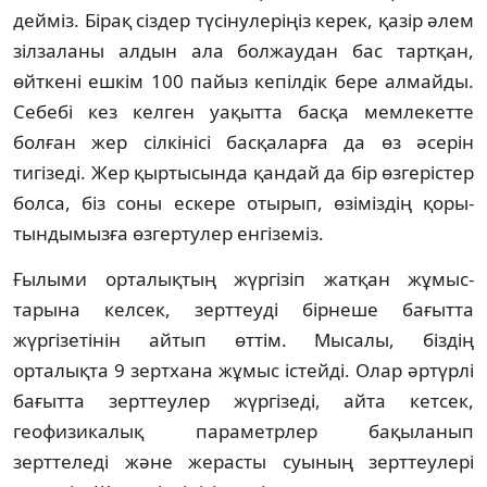
дейміз. Бірақ сіздер түсінулеріңіз керек, қазір әлем
зілзаланы алдын ала бол­жаудан бас тартқан,
өйткені ешкім 100 пайыз кепілдік бере алмайды.
Себебі кез келген уақытта басқа мемлекетте
болған жер сілкінісі басқаларға да өз әсерін
тигізеді. Жер қыртысында қандай да бір өзгерістер
болса, біз соны ескере отырып, өзіміздің қоры­
тындымызға өзгертулер енгіземіз.
Ғылыми орталықтың жүргізіп жатқан жұ­­мыс­
тарына келсек, зерттеуді бір­неше ба­ғыт­та
жүргізетінін айтып өттім. Мы­салы, біз­дің
орталықта 9 зертхана жұмыс іс­тейді. Олар әртүрлі
бағытта зерттеулер жүр­гізеді, ай­та кетсек,
геофизикалық пара­метр­лер ба­қы­ланып
зерттеледі және жерасты суы­ның зерт­теулері