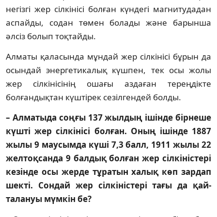
негізгі жер сілкінісі болған күндегі магнитудадан
ас­пайды, содан төмен болады және барынша
әлсіз болып тоқтайды.
Алматы қаласында мұндай жер сілкі­ніс­і бұрын да
осындай энергетикалық күш­пен, тек осы жолы
жер сілкінісінің ошағы аз­да­ған тереңдікте
болғандықтан күштірек се­зілгендей болды.
– Алматыда соңғы 137 жылдың ішін­де бірнеше
күшті жер сілкінісі болған. Оның ішінде 1887
жылы 9 маусымда кү­ші 7,3 балл, 1911 жылы 22
желтоқсанда 9 балдық болған жер сілкіністері
кезінде осы жерде тұратын халық көп зардап
шек­ті. Сондай жер сілкіністері тағы да қай­
талануы мүмкін бе?