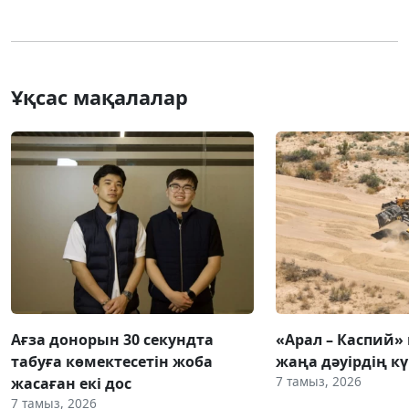
Ұқсас мақалалар
Ағза донорын 30 секундта
«Арал – Каспий» 
табуға көмектесетін жоба
жаңа дәуірдің 
7 тамыз, 2026
жасаған екі дос
7 тамыз, 2026