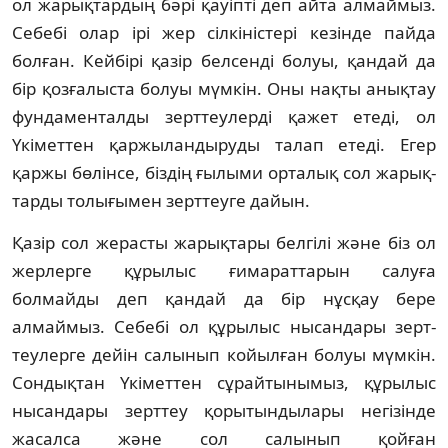
ол жарықтардың бәрі қауіпті деп айта ал­май­мыз.
Себебі олар ірі жер сілкіністері ке­зінде пай­да
болған. Кейбірі қазір белсенді болуы, қандай да
бір қозғалыста болуы мүм­кін. Оны нақты анықтау
фундаменталды зерт­теулерді қажет етеді, ол
Үкіметтен қар­жы­­­­ландыруды талап етеді. Егер
қаржы бө­лінсе, біздің ғылыми орталық сол жарық­
тар­ды толығымен зерттеуге дайын.
Қазір сол жерасты жарықтары белгілі жә­не біз ол
жерлерге құрылыс ғимараттарын салу­ға
болмайды деп қандай да бір нұсқау бе­ре
алмаймыз. Себебі ол құрылыс нысандары зерт­
теулерге дейін салынып койылған болуы мүм­кін.
Сондықтан Үкіметтен сұрайтын­ы­мыз, құрылыс
нысандары зерттеу қорытын­ды­лары негізінде
жасалса және сол салынып қойған