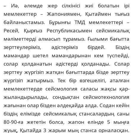
– Иә, әлемде жер сілкінісі жиі болатын ірі
мемлекеттер – Жапониямен, Қы­тай­мен тығыз
байланыстамыз. Бұрынғы ТМД мем­лекеттері –
Ресей, Қырғыз Республи­касы­мен сейсмикалық
мәліметтерді алмасып тұ­ра­мыз. Ғылыми бағытта
зерттеулеріміз, әдіс­теріміз бірдей. Біздің
мамандар шетел ма­мандарынан кем түспейді,
солар қолда­на­тын әдістерді қолданады. Солар
зерттеу жүр­гізіп жатқан бағыттарда бізде зерттеу
жүр­гізіп жатырмыз. Тек бір өзгешелігі, аталған
мем­лекеттерде сейсмология саласы жақсы қар­
жыландырылады, сондықтан сейсмо­тех­но­логия
жағынан олар бізден әлдеқайда алда. Со­дан кейін
біздің елімізде сейсмикалық стан­салардың саны
80-90-ға жететін болса, жа­пон елінде 5 мыңға
жуық, Қытайда 3 жа­рым мың станса орналасқан.