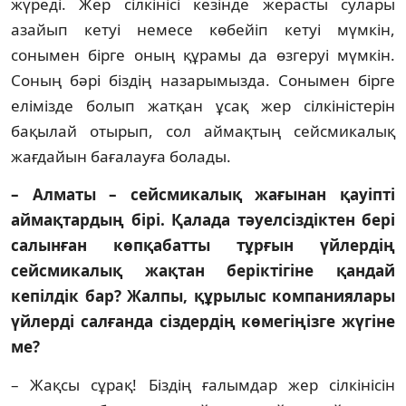
жүреді. Жер сілкінісі ке­зінде же­расты сулары
азайып кетуі немесе кө­бейіп кетуі мүмкін,
сонымен бірге оның құра­мы да өз­геруі мүмкін.
Соның бәрі біздің на­зары­мыз­да. Сонымен бірге
елімізде болып жат­қан ұсақ жер сілкіністерін
бақылай оты­рып, сол ай­мақтың сейсмикалық
жағдайын бағалауға болады.
– Алматы – сейсмикалық жағынан қауіп­­ті
аймақтардың бірі. Қалада тәуел­сіз­діктен бері
салынған көпқабатты тұр­ғын үйлердің
сейсмикалық жақтан бе­рік­тігіне қандай
кепілдік бар? Жалпы, құ­рылыс компаниялары
үйлерді сал­ғанда сіздердің көмегіңізге жүгіне
ме?
– Жақсы сұрақ! Біздің ғалымдар жер сіл­кі­ні­с­ін