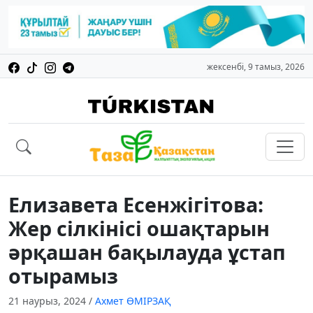
жексенбі, 9 тамыз, 2026
Елизавета Есенжігітова:
Жер сілкінісі ошақтарын
әрқашан бақылауда ұстап
отырамыз
21 наурыз, 2024
/
Ахмет ӨМІРЗАҚ