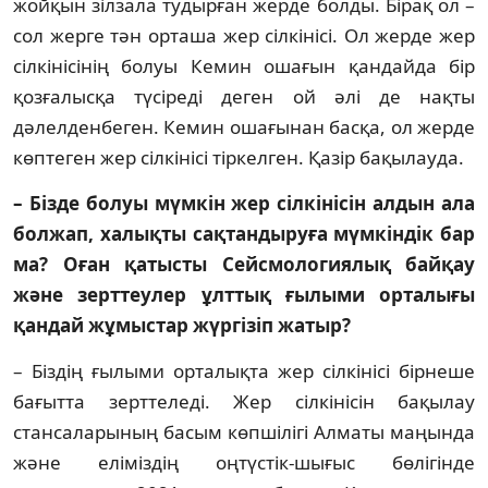
жойқын зілзала тудырған жер­де болды. Бірақ ол –
сол жерге тән орташа жер сілкінісі. Ол жерде жер
сілкінісінің болуы Кемин ошағын қандайда бір
қозғалысқа түсіреді деген ой әлі де нақты
дәлелденбеген. Кемин ошағынан басқа, ол жерде
көптеген жер сілкінісі тіркелген. Қазір бақылауда.
– Бізде болуы мүмкін жер сілкі­ніс­ін ал­дын ала
болжап, халықты сақ­тан­дыруға мүмкіндік бар
ма? Оған қа­тыс­ты Сейсмологиялық байқау
және зерт­теулер ұлттық ғылыми орталығы
қан­дай жұмыстар жүргізіп жатыр?
– Біздің ғылыми орталықта жер сілкінісі бірнеше
бағытта зерттеледі. Жер сілкінісін бақылау
стансаларының басым көпшілігі Алматы маңында
және еліміздің оңтүстік-шығыс бөлігінде