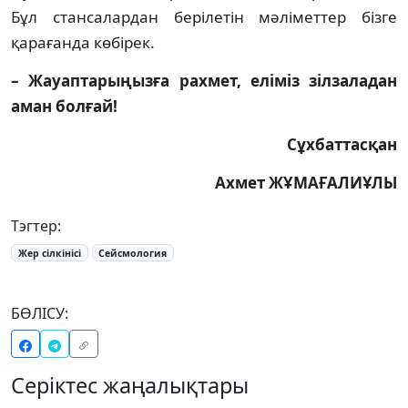
Бұл станса­лар­дан берілетін мәліметтер бізге
қарағанда көбірек.
– Жауаптарыңызға рахмет, еліміз зіл­зала­дан
аман болғай!
Сұхбаттасқан
Ахмет ЖҰМАҒАЛИҰЛЫ
Тэгтер:
Жер сілкінісі
Сейсмология
БӨЛІСУ:
Серіктес жаңалықтары