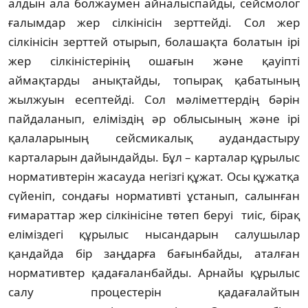
алдын ала болжаумен айналыспайды, сей­смолог
ғалымдар жер сілкінісін зерттейді. Сол жер
сілкінісін зерттей отырып, бола­шақ­та болатын ірі
жер сілкіністерінің ошағын жә­не қауіпті
аймақтарды анықтайды, топы­рақ қабатының
жылжуын есептейді. Сол м­ә­ліметтердің бәрін
пайдаланып, еліміздің әр облысының және ірі
қалаларының сейс­ми­­­­калық аудандастыру
карталарын дайын­дайды. Бұл – карталар құрылыс
норма­тивтерін жа­сауда негізгі құжат. Осы құжатқа
сүйеніп, сондағы нормативті ұстанып, салынған
ғи­мараттар жер сілкінісіне төтеп беруі тиіс, бір­­ақ
еліміздегі құрылыс нысандарын салу­шы­лар
қандайда бір заңдарға бағынбайды, атал­ған
нормативтер қадағаланбайды. Ар­найы құрылыс
салу процестерін қада­ға­лай­тын