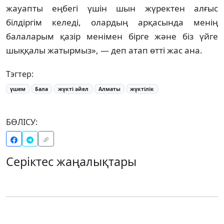
жауапты еңбегі үшін шын жүректен алғыс
білдіргім келеді, олардың арқасында менің
балаларым қазір менімен бірге және біз үйге
шыққалы жатырмыз», — деп атап өтті жас ана.
Тэгтер:
үшем
Бала
жүкті әйел
Алматы
жүктілік
БӨЛІСУ:
Серіктес жаңалықтары