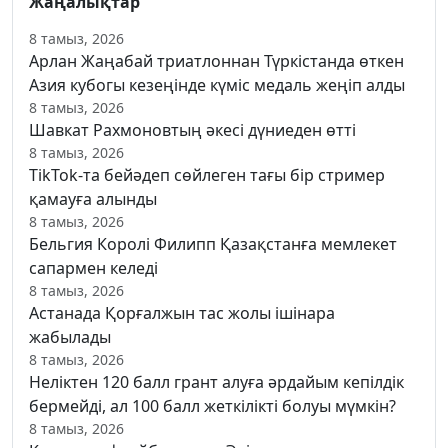
Жаңалықтар
8 тамыз, 2026
Арлан Жаңабай триатлоннан Түркістанда өткен
Азия кубогы кезеңінде күміс медаль жеңіп алды
8 тамыз, 2026
Шавкат Рахмоновтың әкесі дүниеден өтті
8 тамыз, 2026
TikTok-та бейәдеп сөйлеген тағы бір стример
қамауға алынды
8 тамыз, 2026
Бельгия Королі Филипп Қазақстанға мемлекет
сапармен келеді
8 тамыз, 2026
Астанада Қорғалжын тас жолы ішінара
жабылады
8 тамыз, 2026
Неліктен 120 балл грант алуға әрдайым кепілдік
бермейді, ал 100 балл жеткілікті болуы мүмкін?
8 тамыз, 2026