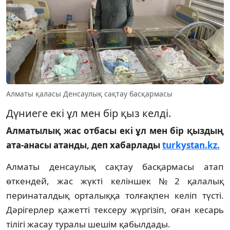
Алматы қаласы Денсаулық сақтау басқармасы
Дүниеге екі ұл мен бір қыз келді.
Алматылық жас отбасы екі ұл мен бір қыздың
ата-анасы атанды, деп хабарлады
turkystan.kz.
Алматы денсаулық сақтау басқармасы атап
өткендей, жас жүкті келіншек № 2 қалалық
перинаталдық орталыққа толғақпен келіп түсті.
Дәрігерлер қажетті тексеру жүргізіп, оған кесарь
тілігі жасау туралы шешім қабылдады.