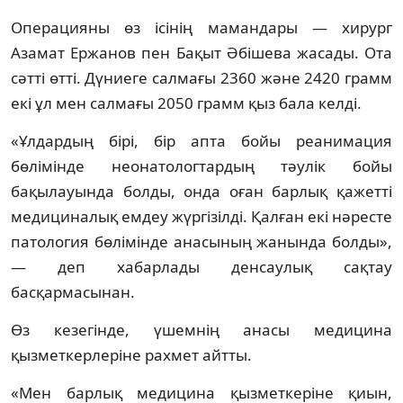
Операцияны өз ісінің мамандары — хирург
Азамат Ержанов пен Бақыт Әбішева жасады. Ота
сәтті өтті. Дүниеге салмағы 2360 және 2420 грамм
екі ұл мен салмағы 2050 грамм қыз бала келді.
«Ұлдардың бірі, бір апта бойы реанимация
бөлімінде неонатологтардың тәулік бойы
бақылауында болды, онда оған барлық қажетті
медициналық емдеу жүргізілді. Қалған екі нәресте
патология бөлімінде анасының жанында болды»,
— деп хабарлады денсаулық сақтау
басқармасынан.
Өз кезегінде, үшемнің анасы медицина
қызметкерлеріне рахмет айтты.
«Мен барлық медицина қызметкеріне қиын,