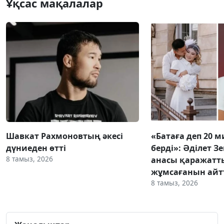
Ұқсас мақалалар
Шавкат Рахмоновтың әкесі
«Батаға деп 20 
дүниеден өтті
берді»: Әділет З
8 тамыз, 2026
анасы қаражатт
жұмсағанын ай
8 тамыз, 2026