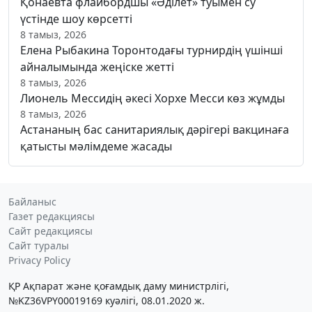
Қонаевта флайбордшы «Әділет» туымен су
үстінде шоу көрсетті
8 тамыз, 2026
Елена Рыбакина Торонтодағы турнирдің үшінші
айналымында жеңіске жетті
8 тамыз, 2026
Лионель Мессидің әкесі Хорхе Месси көз жұмды
8 тамыз, 2026
Астананың бас санитариялық дәрігері вакцинаға
қатысты мәлімдеме жасады
Байланыс
Газет редакциясы
Сайт редакциясы
Сайт туралы
Privacy Policy
ҚР Ақпарат және қоғамдық даму министрлігі,
№KZ36VPY00019169 куәлігі, 08.01.2020 ж.