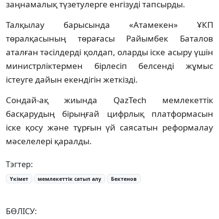
заңнамалық түзетулерге енгізуді тапсырды.
Талқылау барысында «Атамекен» ҰКП
төралқасының төрағасы Райымбек Баталов
аталған тәсілдерді қолдап, оларды іске асыру үшін
министрліктермен бірлесіп белсенді жұмыс
істеуге дайын екендігін жеткізді.
Сондай-ақ жиында QazTech мемлекеттік
басқарудың бірыңғай цифрлық платформасын
іске қосу және тұрғын үй саясатын реформалау
мәселелері қаралды.
Тэгтер:
Үкімет
мемлекеттік сатып алу
Бектенов
БӨЛІСУ: