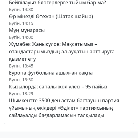
Бейпілауыз блогерлерге тыйым бар ма?
Бүгін, 14:30
Өр мінезді Өтежан (Шатақ шайыр)
Бүгін, 14:15
Мұң мұнарасы
Бүгін, 14:00
Жұмабек Жанықұлов: Мақсатымыз –
отандастарымыздың әл-ауқатын арттыруға
қызмет ету
Бүгін, 13:45
Еуропа футболына ашылған қақпа
Бүгін, 13:30
Қызылорда: сапалы жол үлесі – 95 пайыз
Бүгін, 13:29
Шымкентте 3500-ден астам бастауыш партия
ұйымының өкілдері «Әділет» партиясының
сайлауалды бағдарламасын талқылады