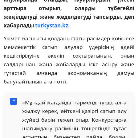
арттыра отырып, оларды түбегейлі
жеңілдетуді және жеделдетуді тапсырды, деп
хабарлады
turkystan.kz.
Үкімет басшысы қолданыстағы рәсімдер көбінесе
мемлекеттік сатып алулар үдерісінің әдейі
кешіктірілуіне әкеліп соқтыратынын, оның
салдарынан жаңа жобаларды іске асыру және
тұтастай алғанда экономиканың дамуы
баяулайтынын атап өтті.
«Мұндай жағдайда пәрменді түрде алға
жылжу керек, өйткені қазіргі сатып алу
жүйесі бәрін тежеп отыр. Конкурстарға
шағымдану рәсімінің төңірегінде тұтас
астыртын бизнестер пайда болды.