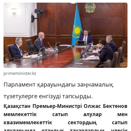
primeminister.kz
Парламент қарауындағы заңнамалық
түзетулерге енгізуді тапсырды.
Қазақстан Премьер-Министрі Олжас Бектенов
мемлекеттік сатып алулар мен
квазимемлекеттік сектордың сатып
алуларында отандық тауарлардың үлесін