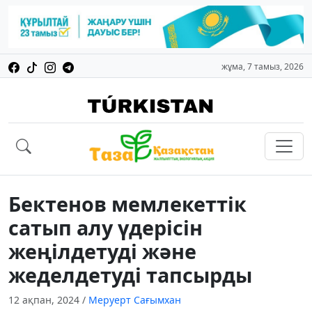
жұма, 7 тамыз, 2026
Бектенов мемлекеттік
сатып алу үдерісін
жеңілдетуді және
жеделдетуді тапсырды
12 ақпан, 2024
/
Меруерт Сағымхан