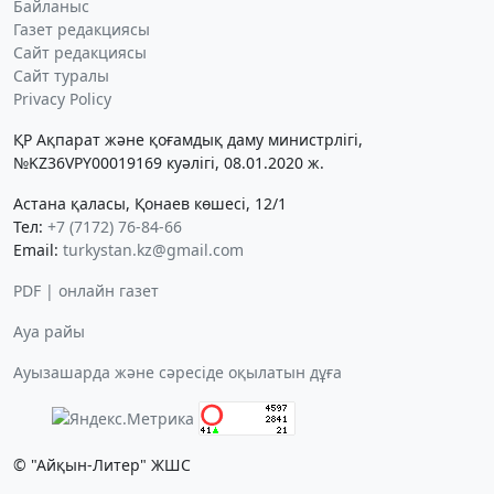
Байланыс
Газет редакциясы
Сайт редакциясы
Сайт туралы
Privacy Policy
ҚР Ақпарат және қоғамдық даму министрлігі,
№KZ36VPY00019169 куәлігі, 08.01.2020 ж.
Астана қаласы, Қонаев көшесі, 12/1
Тел:
+7 (7172) 76-84-66
Email:
turkystan.kz@gmail.com
PDF | онлайн газет
Ауа райы
Ауызашарда және сәресіде оқылатын дұға
© "Айқын-Литер" ЖШС