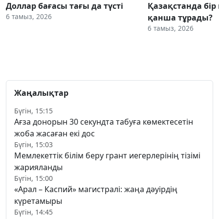
Доллар бағасы тағы да түсті
Қазақстанда бір
6 тамыз, 2026
қанша тұрады?
6 тамыз, 2026
Жаңалықтар
Бүгін, 15:15
Ағза донорын 30 секундта табуға көмектесетін
жоба жасаған екі дос
Бүгін, 15:03
Мемлекеттік білім беру грант иегерлерінің тізімі
жарияланды
Бүгін, 15:00
«Арал – Каспий» магистралі: жаңа дәуірдің
күретамыры
Бүгін, 14:45