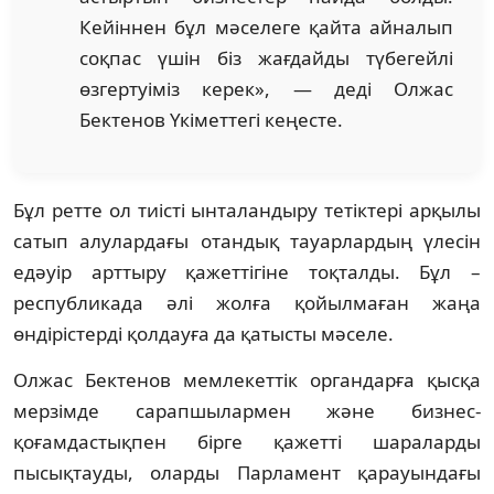
Кейіннен бұл мәселеге қайта айналып
соқпас үшін біз жағдайды түбегейлі
өзгертуіміз керек», — деді Олжас
Бектенов Үкіметтегі кеңесте.
Бұл ретте ол тиісті ынталандыру тетіктері арқылы
сатып алулардағы отандық тауарлардың үлесін
едәуір арттыру қажеттігіне тоқталды. Бұл –
республикада әлі жолға қойылмаған жаңа
өндірістерді қолдауға да қатысты мәселе.
Олжас Бектенов мемлекеттік органдарға қысқа
мерзімде сарапшылармен және бизнес-
қоғамдастықпен бірге қажетті шараларды
пысықтауды, оларды Парламент қарауындағы