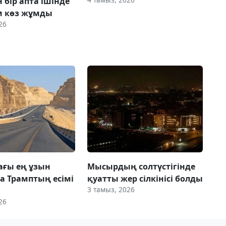
 бір апта ішінде
м көз жұмды
26
ғы ең ұзын
Мысырдың солтүстігінде
а Трамптың есімі
қуатты жер сілкінісі болды
3 тамыз, 2026
26