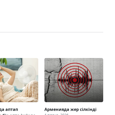
а аптап
Арменияда жер сілкінді
4 тамыз, 2026