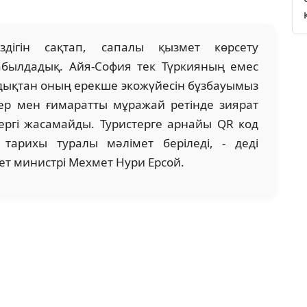
іздігін сақтап, сапалы қызмет көрсету
былдадық. Айя-София тек Түркияның емес
дықтан оның ерекше экожүйесін бұзбауымыз
лер мен ғимаратты мұражай ретінде зиярат
едергі жасамайды. Туристерге арнайы QR код
тарихы туралы мәлімет беріледі, - деді
т министрі Мехмет Нури Ерсой.