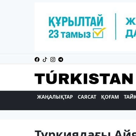
ЖАҢАЛЫҚТАР
САЯСАТ
ҚОҒАМ
ТАЙ
Түркиядағы Ай