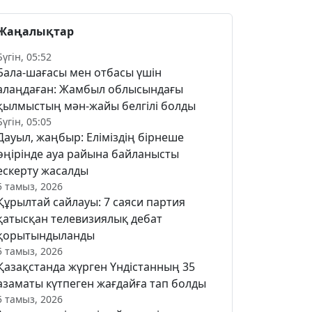
Жаңалықтар
Бүгін, 05:52
Бала-шағасы мен отбасы үшін
алаңдаған: Жамбыл облысындағы
қылмыстың мән-жайы белгілі болды
Бүгін, 05:05
Дауыл, жаңбыр: Еліміздің бірнеше
өңірінде ауа райына байланысты
ескерту жасалды
5 тамыз, 2026
Құрылтай сайлауы: 7 саяси партия
қатысқан телевизиялық дебат
қорытындыланды
5 тамыз, 2026
Қазақстанда жүрген Үндістанның 35
азаматы күтпеген жағдайға тап болды
5 тамыз, 2026