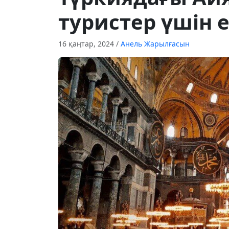
туристер үшін 
16 қаңтар, 2024
/
Анель Жарылғасын