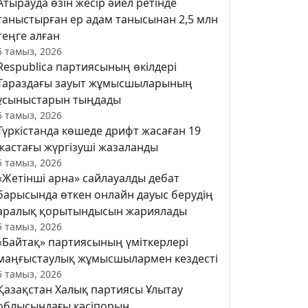
Атырауда өзін жесір әйел ретінде
таныстырған ер адам танысынан 2,5 млн
теңге алған
5 тамыз, 2026
Respublica партиясының өкілдері
Тараздағы зауыт жұмысшыларының
ұсыныстарын тыңдады
5 тамыз, 2026
Түркістанда көшеде дрифт жасаған 19
жастағы жүргізуші жазаланды
5 тамыз, 2026
«Жетінші арна» сайлауалды дебат
барысында өткен онлайн дауыс берудің
аралық қорытындысын жариялады
5 тамыз, 2026
«Байтақ» партиясының үміткерлері
маңғыстаулық жұмысшылармен кездесті
5 тамыз, 2026
Қазақстан Халық партиясы Ұлытау
облысындағы кәсіпорын