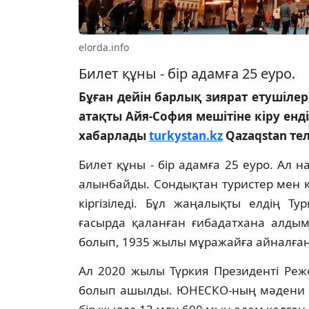
elorda.info
Билет құны - бір адамға 25 еуро.
Бұған дейін барлық зиярат етушілер
атақты Айя-София мешітіне кіру енд
хабарлады
turkystan.kz
Qazaqstan те
Билет құны - бір адамға 25 еуро. Ал н
алынбайды. Сондықтан туристер мен қ
кіргізіледі. Бұл жаңалықты елдің Т
ғасырда қаланған ғибадатхана алдым
болып, 1935 жылы мұражайға айналған 
Ал 2020 жылы Түркия Президенті Реж
болып ашылды. ЮНЕСКО-ның мәдени мұр