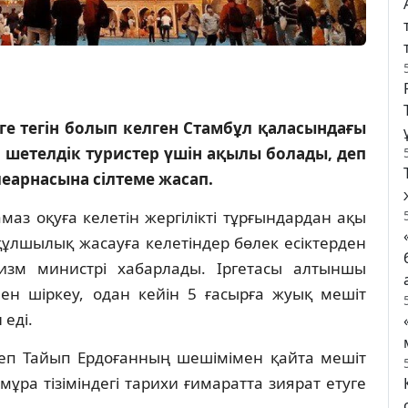
ге тегін болып келген Стамбұл қаласындағы
і шетелдік туристер үшін ақылы болады, деп
леарнасына сілтеме жасап.
амаз оқуға келетін жергілікті тұрғындардан ақы
ұлшылық жасауға келетіндер бөлек есіктерден
уризм министрі хабарлады. Іргетасы алтыншы
ен шіркеу, одан кейін 5 ғасырға жуық мешіт
еді.
еп Тайып Ердоғанның шешімімен қайта мешіт
а тізіміндегі тарихи ғимаратта зиярат етуге