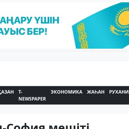
ҚАЗАН
T-
ЭКОНОМИКА
ЖАҺАН
РУХАНИ
NEWSPAPER
я-София мешіті