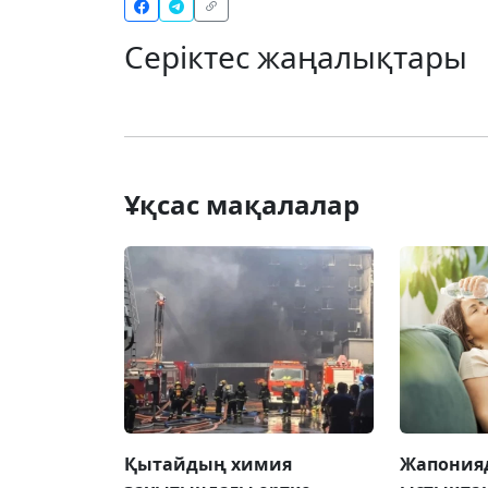
Серіктес жаңалықтары
Ұқсас мақалалар
Қытайдың химия
Жапонияд