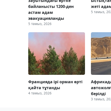
зауытындағы өртке
ыстықтан
байланысты 1200-ден
жеті ада
5 тамыз, 20
астам адам
эвакуацияланды
5 тамыз, 2026
Францияда ірі орман өрті
Африкада
қайта тұтанды
автожолғ
4 тамыз, 2026
берілді
3 тамыз, 20