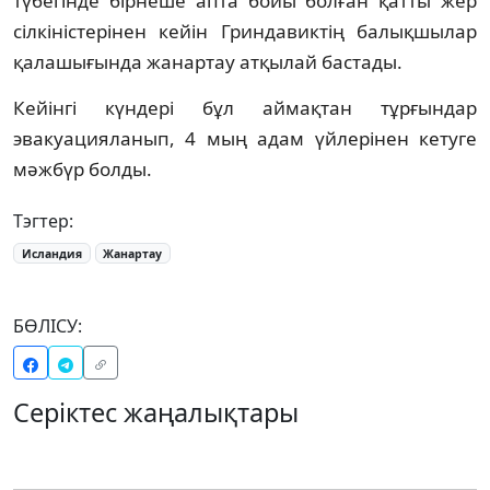
түбегінде бірнеше апта бойы болған қатты жер
сілкіністерінен кейін Гриндавиктің балықшылар
қалашығында жанартау атқылай бастады.
Кейінгі күндері бұл аймақтан тұрғындар
эвакуацияланып, 4 мың адам үйлерінен кетуге
мәжбүр болды.
Тэгтер:
Исландия
Жанартау
БӨЛІСУ:
Серіктес жаңалықтары