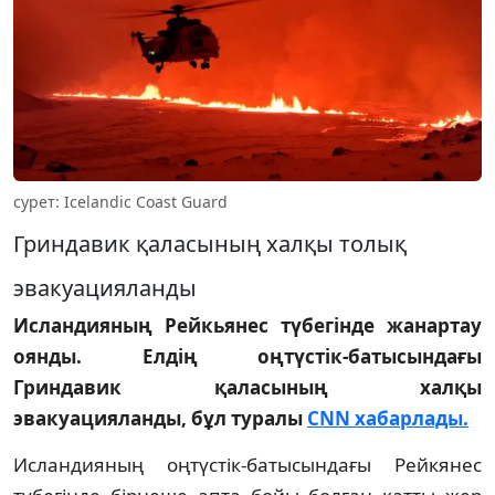
сурет: Icelandic Coast Guard
Гриндавик қаласының халқы толық
эвакуацияланды
Исландияның Рейкьянес түбегінде жанартау
оянды. Елдің оңтүстік-батысындағы
Гриндавик қаласының халқы
эвакуацияланды, бұл туралы
CNN хабарлады.
Исландияның оңтүстік-батысындағы Рейкянес