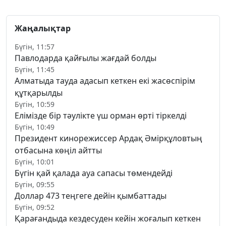
Жаңалықтар
Бүгін, 11:57
Павлодарда қайғылы жағдай болды
Бүгін, 11:45
Алматыда тауда адасып кеткен екі жасөспірім
құтқарылды
Бүгін, 10:59
Елімізде бір тәулікте үш орман өрті тіркелді
Бүгін, 10:49
Президент кинорежиссер Ардақ Әмірқұловтың
отбасына көңіл айтты
Бүгін, 10:01
Бүгін қай қалада ауа сапасы төмендейді
Бүгін, 09:55
Доллар 473 теңгеге дейін қымбаттады
Бүгін, 09:52
Қарағандыда кездесуден кейін жоғалып кеткен