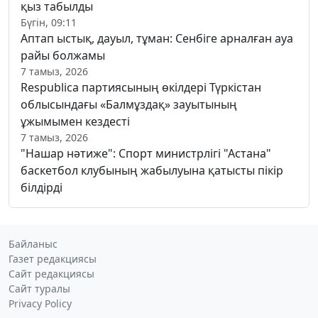
қыз табылды
Бүгін, 09:11
Аптап ыстық, дауыл, тұман: Сенбіге арналған ауа
райы болжамы
7 тамыз, 2026
Respublica партиясының өкілдері Түркістан
облысындағы «Балмұздақ» зауытының
ұжымымен кездесті
7 тамыз, 2026
"Нашар нәтиже": Спорт министрлігі "Астана"
баскетбол клубының жабылуына қатысты пікір
білдірді
Байланыс
Газет редакциясы
Сайт редакциясы
Сайт туралы
Privacy Policy