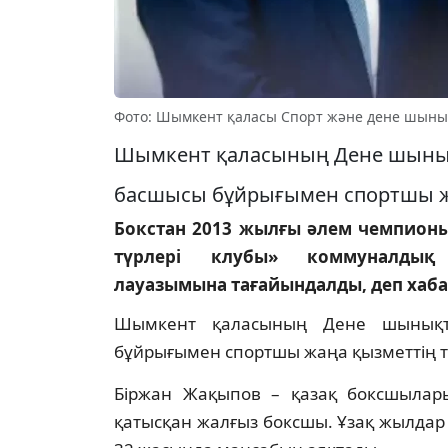
Фото: Шымкент қаласы Спорт және дене шыны
Шымкент қаласының Дене шынық
басшысы бұйрығымен спортшы жаң
Бокстан 2013 жылғы әлем чемпион
түрлері клубы» коммуналдық 
лауазымына тағайындалды, деп хаб
Шымкент қаласының Дене шынықт
бұйрығымен спортшы жаңа қызметтің ті
Біржан Жақыпов – қазақ боксшылар
қатысқан жалғыз бокс­шы. Ұзақ жылдар 