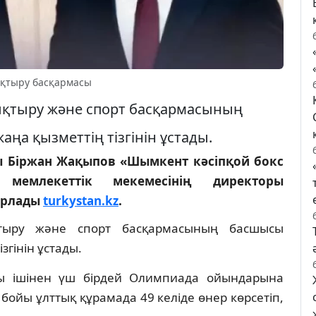
қтыру басқармасы
тыру және спорт басқармасының
а қызметтің тізгінін ұстады.
ы Біржан Жақыпов «Шымкент кәсіпқой бокс
мемлекеттік мекемесінің директоры
арлады
turkystan.kz
.
ыру және спорт басқармасының басшысы
згінін ұстады.
ы ішінен үш бірдей Олимпиада ойындарына
бойы ұлттық құрамада 49 келіде өнер көрсетіп,