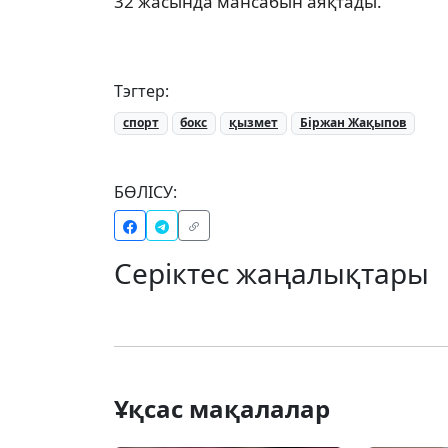
32 жасында мансабын аяқтады.
Тэгтер:
спорт
бокс
қызмет
Біржан Жақыпов
БӨЛІСУ:
Серіктес жаңалықтары
Ұқсас мақалалар