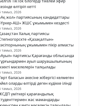
Белгілі TikTok блогерді тікелей эфир
кезінде өлтіріп кетті
6 тамыз, 2026
«Ақ жол» партиясының кандидаттары
«Үркер-АШ» ЖШС ұжымымен кездесті
6 тамыз, 2026
Қазақстан Халық партиясы
Степногорскте «Қазақалтын»
кәсіпорнының ұжымымен пікір алмасты
6 тамыз, 2026
«Ауыл» партиясы Қарағанды облысында
тұрғындармен ауыл шаруашылығының
өзекті мәселелерін талқылады
6 тамыз, 2026
Төрт баласын әкесіне жібергісі келмеген
әйел оларды өлтірді деген күдікке ілінді
6 тамыз, 2026
ЖСДП үміткері қарағандылық
студенттермен жас мамандарды
жұмыспен қамту мәселесін талқылады