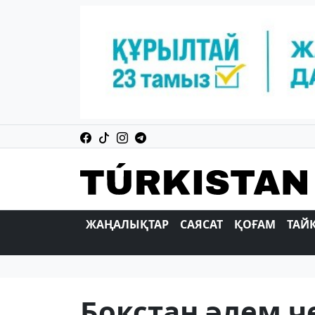
ЖАҢАЛЫҚТАР
САЯСАТ
ҚОҒАМ
ТАЙ
Бокстан әлем 