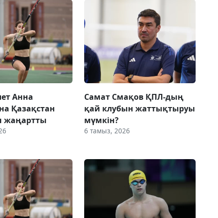
лет Анна
Самат Смақов ҚПЛ-дың
на Қазақстан
қай клубын жаттықтыруы
н жаңартты
мүмкін?
26
6 тамыз, 2026