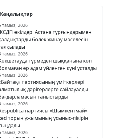
Жаңалықтар
6 тамыз, 2026
ЖСДП өкілдері Астана тұрғындарымен
қалдықтарды бөлек жинау мәселесін
талқылады
6 тамыз, 2026
Көкшетауда түрмеден шыққанына көп
болмаған ер адам үйленген күні ұсталды
6 тамыз, 2026
«Байтақ» партиясының үміткерлері
алматылық дәрігерлерге сайлауалды
бағдарламасын таныстырды
6 тамыз, 2026
Respublica партиясы «Шымкентмай»
кәсіпорын ұжымының ұсыныс-пікірін
тыңдады
6 тамыз, 2026