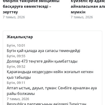
Өмірлік тәжірибе эмоцияны
Күйзеліс ер ада
басқаруға көмектеседі –
айналасынан ал
зерттеу
мүмкін
7 тамыз, 2026
7 тамыз, 2026
Жаңалықтар
Бүгін, 10:01
Бүгін қай қалада ауа сапасы төмендейді
Бүгін, 09:55
Доллар 473 теңгеге дейін қымбаттады
Бүгін, 09:52
Қарағандыда кездесуден кейін жоғалып кеткен
қыз табылды
Бүгін, 09:11
Аптап ыстық, дауыл, тұман: Сенбіге арналған ауа
райы болжамы
7 тамыз, 2026
Respublica партиясының өкілдері Түркістан