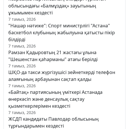
облысындағы «Балмұздақ» зауытының
ұжымымен кездесті
7 тамыз, 2026
"Нашар нәтиже": Спорт министрлігі "Астана"
баскетбол клубының жабылуына қатысты пікір
білдірді
7 тамыз, 2026
Рамзан Қадыровтың 21 жастағы ұлына
"Шешенстан қаһарманы" атағы берілді
7 тамыз, 2026
ШҚО-да такси жүргізушісі зейнеткерді телефон
алаяғының арбауынан сақтап қалды
7 тамыз, 2026
«Байтақ» партиясының үміткері Астанада
өнеркәсіп және денсаулық сақтау
қызметкерлерімен кездесті
7 тамыз, 2026
ЖСДП кандидаты Павлодар облысының
тұрғындарымен кездесті