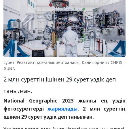
сурет: Реактивті қозғалыс зертханасы, Калифорния / CHRIS
GUNN
2 млн суреттің ішінен 29 сурет үздік деп
танылған.
National Geographic 2023 жылғы ең үздік
фотосуреттерді
жариялады
. 2 млн суреттің
ішінен 29 сурет үздік деп танылған.
Үздіктер қатарында Ақ теңіздегі медузаның суреті,