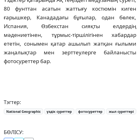
80 фунттан асатын жаттығу костюмін киген
ғарышкер, Канададағы бұғылар, одан бөлек,
Испания, Өзбекстан сияқты елдердің
мәдениетінен, тұрмыс-тіршілігінен хабардар
ететін, сонымен қатар ашылып жатқан ғылыми
жаңалықтар мен зерттеулерге байланысты
фотосуреттер бар.
Тэгтер:
National Geographic
үздік суреттер
фотосуреттер
жыл суреттері
БӨЛІСУ: