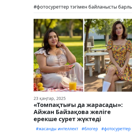
#фотосуреттер тэгімен байланысты барлы
23 қаңтар, 2025
«Томпақтығы да жарасады»:
Айжан Байзақова желіге
ерекше сурет жүктеді
#жасанды интеллект
#блогер
#фотосуреттер