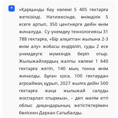
«Қарқынды бау көлемі 5 405 гектарға
жеткізілді. Нәтижесінде, өнімділік 5
есеге артып, 350 центнерге дейін өнім
жиналуда. Су үнемдеу технологиясы 31
788 гектарға, «Бір алқаптан жылына 2-3
өнім алу» жобасы ендіріліп, суды 2 есе
үнемдеуге мүмкіндік беріп отыр.
Жылыжайлардың жалпы көлемі 1 640
гектарға жетіп, 140 мың тонна өнім
жиналды. Бұған қоса, 100 гектардан
агроаймақ құрып, 2027 жылға дейін 500
гектарға жаңа жылыжай салуды
жоспарлап отырмыз», – деп мәлім етті
облыс диқандарының жетістіктерімен
бөліскен Дархан Сатыбалды.