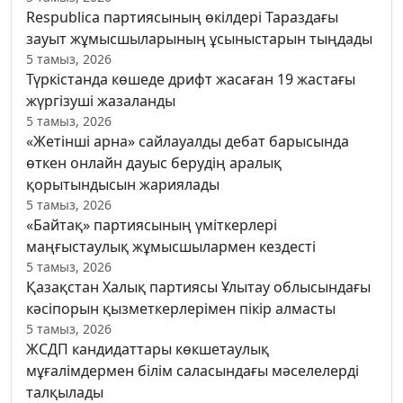
Respublica партиясының өкілдері Тараздағы
зауыт жұмысшыларының ұсыныстарын тыңдады
5 тамыз, 2026
Түркістанда көшеде дрифт жасаған 19 жастағы
жүргізуші жазаланды
5 тамыз, 2026
«Жетінші арна» сайлауалды дебат барысында
өткен онлайн дауыс берудің аралық
қорытындысын жариялады
5 тамыз, 2026
«Байтақ» партиясының үміткерлері
маңғыстаулық жұмысшылармен кездесті
5 тамыз, 2026
Қазақстан Халық партиясы Ұлытау облысындағы
кәсіпорын қызметкерлерімен пікір алмасты
5 тамыз, 2026
ЖСДП кандидаттары көкшетаулық
мұғалімдермен білім саласындағы мәселелерді
талқылады