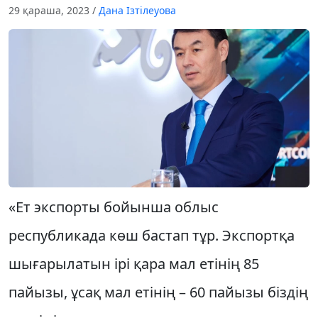
29 қараша, 2023
/
Дана Ізтілеуова
«Ет экспорты бойынша облыс
республикада көш бастап тұр. Экспортқа
шығарылатын ірі қара мал етінің 85
пайызы, ұсақ мал етінің – 60 пайызы біздің