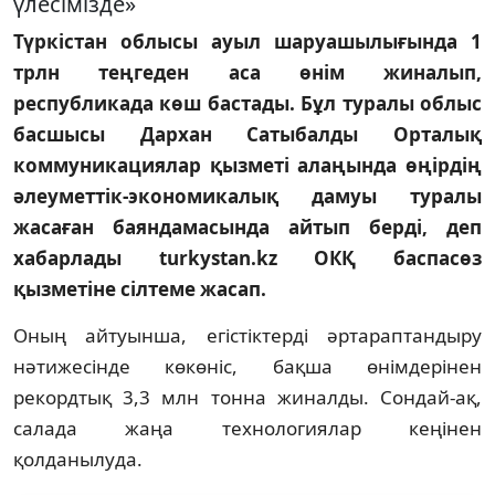
үлесімізде»
Түркістан облысы ауыл шаруашылығында 1
трлн теңгеден аса өнім жиналып,
республикада көш бастады. Бұл туралы облыс
басшысы Дархан Сатыбалды Орталық
коммуникациялар қызметі алаңында өңірдің
әлеуметтік-экономикалық дамуы туралы
жасаған баяндамасында айтып берді, деп
хабарлады turkystan.kz ОКҚ баспасөз
қызметіне сілтеме жасап.
Оның айтуынша, егістіктерді әртараптандыру
нәтижесінде көкөніс, бақша өнімдерінен
рекордтық 3,3 млн тонна жиналды. Сондай-ақ,
салада жаңа технологиялар кеңінен
қолданылуда.