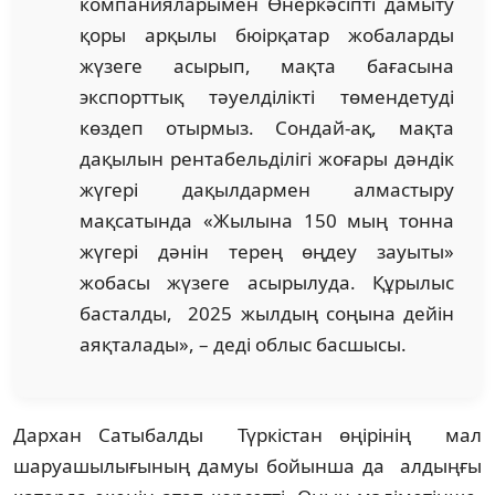
компанияларымен Өнеркәсіпті дамыту
қоры арқылы бюірқатар жобаларды
жүзеге асырып, мақта бағасына
экспорттық тәуелділікті төмендетуді
көздеп отырмыз. Сондай-ақ, мақта
дақылын рентабельділігі жоғары дәндік
жүгері дақылдармен алмастыру
мақсатында «Жылына 150 мың тонна
жүгері дәнін терең өңдеу зауыты»
жобасы жүзеге асырылуда. Құрылыс
басталды, 2025 жылдың соңына дейін
аяқталады», – деді облыс басшысы.
Дархан Сатыбалды Түркістан өңірінің мал
шаруашылығының дамуы бойынша да алдыңғы