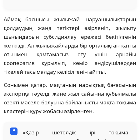
Аймақ басшысы жылыжай шаруашылықтарын
қолдаудың жаңа тетіктері әзірленіп, жылыту
шығындарын субсидиялау ережесі бекітілгенін
жеткізді. Ал жылыжайларды бір орталықтан қатты
отынмен қамтамасыз ету үшін арнайы
кооператив құрылып, көмір өндірушілерден
тікелей тасымалдау келісілгенін айтты.
Сонымен қатар, мақтаның нарықтық бағасының
экспортқа тәуелді және жыл сайынғы құбылмалы
өзекті мәселе болуына байланысты мақта-тоқыма
кластерін құру жобасы әзірленген.
«Қазір шетелдік ірі тоқыма