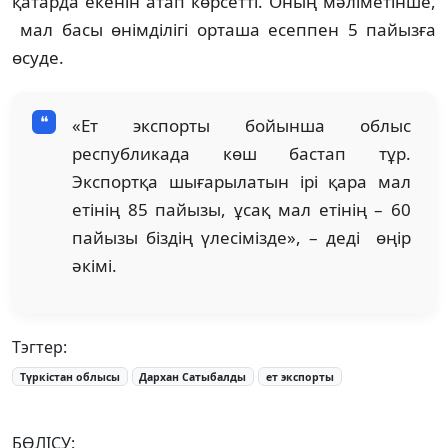
қатарда екенін атап көрсетті. Оның мәліметінше,
мал басы өнімділігі орташа есеппен 5 пайызға
өсуде.
«Ет экспорты бойынша облыс
республикада көш бастап тұр.
Экспортқа шығарылатын ірі қара мал
етінің 85 пайызы, ұсақ мал етінің – 60
пайызы біздің үлесімізде», – деді өңір
әкімі.
Тэгтер:
Түркістан облысы
Дархан Сатыбалды
ет экспорты
БӨЛІСУ: