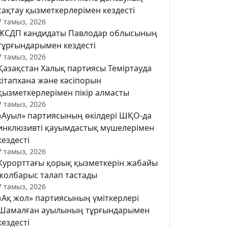
сақтау қызметкерлерімен кездесті
7 тамыз, 2026
ЖСДП кандидаты Павлодар облысының
тұрғындарымен кездесті
7 тамыз, 2026
Қазақстан Халық партиясы Теміртауда
кітапхана және кәсіпорын
қызметкерлерімен пікір алмасты
7 тамыз, 2026
«Ауыл» партиясының өкілдері ШҚО-да
инклюзивті қауымдастық мүшелерімен
кездесті
7 тамыз, 2026
Курорттағы қорық қызметкерін жабайы
жолбарыс талап тастады
7 тамыз, 2026
«Ақ жол» партиясының үміткерлері
Шамалған ауылының тұрғындарымен
кездесті