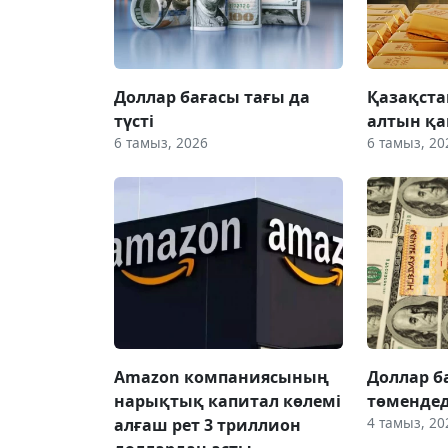
Доллар бағасы тағы да
Қазақста
түсті
алтын қа
6 тамыз, 2026
6 тамыз, 20
Amazon компаниясының
Доллар б
нарықтық капитал көлемі
төмендед
4 тамыз, 20
алғаш рет 3 триллион