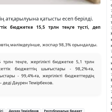
ң атқарылуына қатысты есеп берілді.
тік бюджетке 15,5 трлн теңге түсті, деп
овтің мәлімдеуінше, жоспар 98,3% орындалды.
трлн теңге, жергілікті бюджетке 5,1 трлн
кеттік бюджеттің шығыстары - 98,2%-ға,
тары - 99,4%-ға, жергілікті бюджеттердің
– деді Дәурен Темірбеков.
гі
Дәурен Темірбеков
Республикалық бюджет