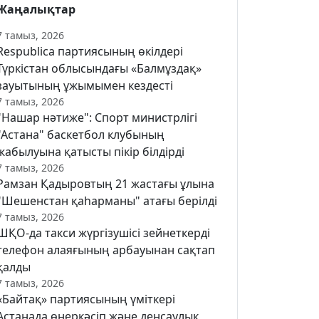
Жаңалықтар
7 тамыз, 2026
Respublica партиясының өкілдері
Түркістан облысындағы «Балмұздақ»
зауытының ұжымымен кездесті
7 тамыз, 2026
"Нашар нәтиже": Спорт министрлігі
"Астана" баскетбол клубының
жабылуына қатысты пікір білдірді
7 тамыз, 2026
Рамзан Қадыровтың 21 жастағы ұлына
"Шешенстан қаһарманы" атағы берілді
7 тамыз, 2026
ШҚО-да такси жүргізушісі зейнеткерді
телефон алаяғының арбауынан сақтап
қалды
7 тамыз, 2026
«Байтақ» партиясының үміткері
Астанада өнеркәсіп және денсаулық