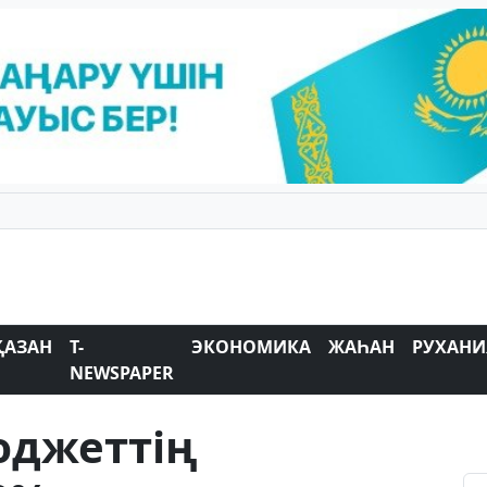
ҚАЗАН
T-
ЭКОНОМИКА
ЖАҺАН
РУХАНИ
NEWSPAPER
юджеттің