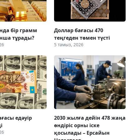
нда бір грамм
Доллар бағасы 470
нша тұрады?
теңгеден төмен түсті
26
5 тамыз, 2026
ағасы едәуір
2030 жылға дейін 478 жаңа
і
өндіріс орны іске
26
қосылады – Ерсайын