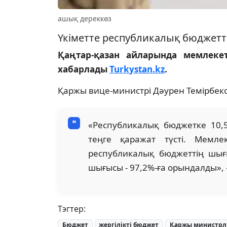
ашық дереккөз
Үкіметте республикалық бюджетті
Қаңтар-қазан айларында мемлекет
хабарлады
Turk
ystan.kz
.
Қаржы вице-министрі Дәурен Темірбек
«Республикалық бюджетке 10,5 
теңге қаражат түсті. Мемле
республикалық бюджеттің шығыс
шығысы - 97,2%-ға орындалды», 
Тэгтер:
Бюджет
жергілікті бюджет
Қаржы министрлі