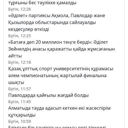
тұрғыны бес тәулікке қамалды
Бүгін, 12:26
«Әділет» партиясы Ақмола, Павлодар және
Қызылорда облыстарында сайлауалды
кездесулер өткізді
Бүгін, 12:25
«Батаға деп 20 миллион теңге берді»: Әділет
Зейнелдің анасы қаражатты қайда жұмсағанын
айтты
Бүгін, 12:18
Қазақ ұлттық спорт университетінің құрамасы
әлем чемпионатының жартылай финалына
шықты
Бүгін, 11:57
Павлодарда қайғылы жағдай болды
Бүгін, 11:45
Алматыда тауда адасып кеткен екі жасөспірім
құтқарылды
Бүгін, 10:59
Елімізде бір тәулікте үш орман өрті тіркелді