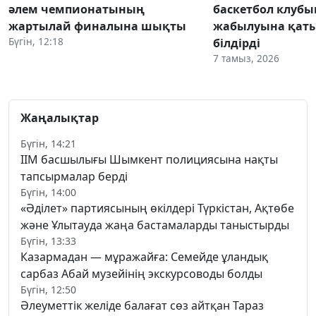
әлем чемпионатының
баскетбол клуб
жартылай финалына шықты
жабылуына қаты
Бүгін, 12:18
білдірді
7 тамыз, 2026
Жаңалықтар
Бүгін, 14:21
ІІМ басшылығы Шымкент полициясына нақты
тапсырмалар берді
Бүгін, 14:00
«Әділет» партиясының өкілдері Түркістан, Ақтөбе
және Ұлытауда жаңа бастамаларды таныстырды
Бүгін, 13:33
Казармадан — мұражайға: Семейде ұландық
сарбаз Абай музейінің экскурсоводы болды
Бүгін, 12:50
Әлеуметтік желіде балағат сөз айтқан Тараз