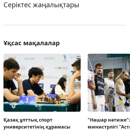
Серіктес жаңалықтары
Ұқсас мақалалар
Қазақ ұлттық спорт
"Нашар нәтиже":
университетінің құрамасы
министрлігі "Аст