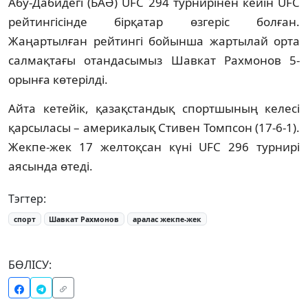
Абу-Дабидегі (БАӘ) UFC 294 турнирінен кейін UFC
рейтингісінде бірқатар өзгеріс болған.
Жаңартылған рейтингі бойынша жартылай орта
салмақтағы отандасымыз Шавкат Рахмонов 5-
орынға көтерілді.
Айта кетейік, қазақстандық спортшының келесі
қарсыласы – америкалық Стивен Томпсон (17-6-1).
Жекпе-жек 17 желтоқсан күні UFC 296 турнирі
аясында өтеді.
Тэгтер:
спорт
Шавкат Рахмонов
аралас жекпе-жек
БӨЛІСУ: