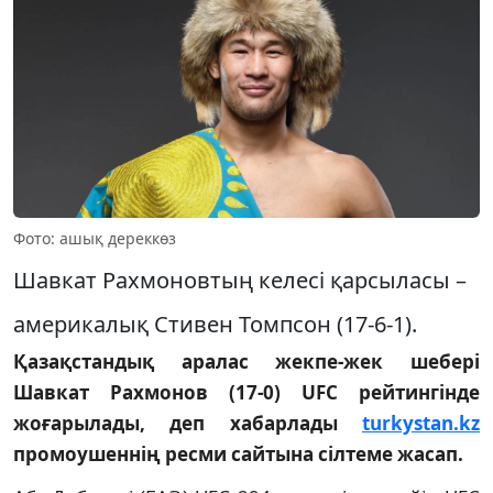
Фото: ашық дереккөз
Шавкат Рахмоновтың келесі қарсыласы –
америкалық Стивен Томпсон (17-6-1).
Қазақстандық аралас жекпе-жек шебері
Шавкат Рахмонов (17-0) UFC рейтингінде
жоғарылады, деп хабарлады
turkystan.kz
промоушеннің ресми сайтына сілтеме жасап.