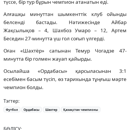
түссе, бір тур бұрын чемпион атанатын еді.
Алғашқы минуттан шымкенттік клуб ойынды
белсенді бастады. Нәтижесінде Айбар
Жақсылықов – 4, Шахбоз Умаро – 12, Артем
Беседин 27-минутта үш гол соғып үлгерді.
Оған «Шахтёр» сапынан Темур Чогадзе 47-
минутта бір голмен жауап қайырды.
Осылайша «Ордабасы» қарсыласынан 3:1
есебімен басым түсіп, өз тарихында тұңғыш мәрте
чемпион болды.
Тэгтер:
Футбол
Ордабасы
Шахтер
Қазақстан чемпионы
БӨЛІСУ: