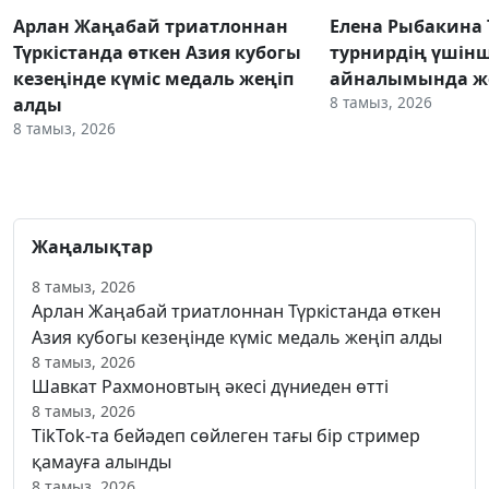
Арлан Жаңабай триатлоннан
Елена Рыбакина
Түркістанда өткен Азия кубогы
турнирдің үшінш
кезеңінде күміс медаль жеңіп
айналымында же
8 тамыз, 2026
алды
8 тамыз, 2026
Жаңалықтар
8 тамыз, 2026
Арлан Жаңабай триатлоннан Түркістанда өткен
Азия кубогы кезеңінде күміс медаль жеңіп алды
8 тамыз, 2026
Шавкат Рахмоновтың әкесі дүниеден өтті
8 тамыз, 2026
TikTok-та бейәдеп сөйлеген тағы бір стример
қамауға алынды
8 тамыз, 2026