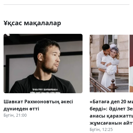
Ұқсас мақалалар
Шавкат Рахмоновтың әкесі
«Батаға деп 20 
дүниеден өтті
берді»: Әділет З
Бүгін, 21:00
анасы қаражатт
жұмсағанын ай
Бүгін, 12:25