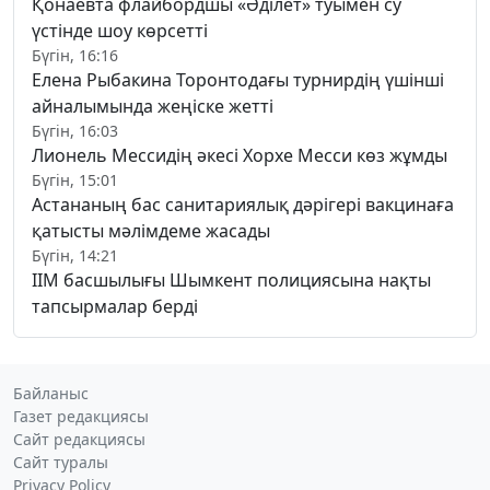
Қонаевта флайбордшы «Әділет» туымен су
үстінде шоу көрсетті
Бүгін, 16:16
Елена Рыбакина Торонтодағы турнирдің үшінші
айналымында жеңіске жетті
Бүгін, 16:03
Лионель Мессидің әкесі Хорхе Месси көз жұмды
Бүгін, 15:01
Астананың бас санитариялық дәрігері вакцинаға
қатысты мәлімдеме жасады
Бүгін, 14:21
ІІМ басшылығы Шымкент полициясына нақты
тапсырмалар берді
Байланыс
Газет редакциясы
Сайт редакциясы
Сайт туралы
Privacy Policy