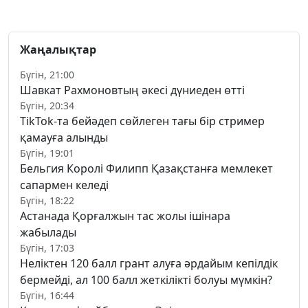
Жаңалықтар
Бүгін, 21:00
Шавкат Рахмоновтың әкесі дүниеден өтті
Бүгін, 20:34
TikTok-та бейәдеп сөйлеген тағы бір стример
қамауға алынды
Бүгін, 19:01
Бельгия Королі Филипп Қазақстанға мемлекет
сапармен келеді
Бүгін, 18:22
Астанада Қорғалжын тас жолы ішінара
жабылады
Бүгін, 17:03
Неліктен 120 балл грант алуға әрдайым кепілдік
бермейді, ал 100 балл жеткілікті болуы мүмкін?
Бүгін, 16:44