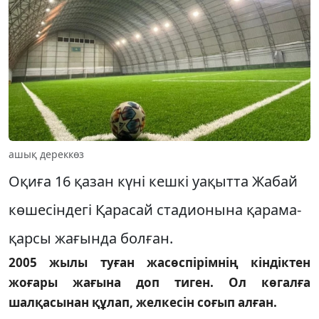
ашық дереккөз
Оқиға 16 қазан күні кешкі уақытта Жабай
көшесіндегі Қарасай стадионына қарама-
қарсы жағында болған.
2005 жылы туған жасөспірімнің кіндіктен
жоғары жағына доп тиген. Ол көгалға
шалқасынан құлап, желкесін соғып алған.