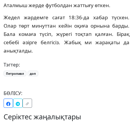
Аталмыш жерде футболдан жаттығу өткен.
Жедел жәрдемге сағат 18:36-да хабар түскен.
Олар төрт минуттан кейін оқиға орнына барды.
Бала комаға түсіп, жүрегі тоқтап қалған. Бірақ
себебі әзірге белгісіз. Жабық ми жарақаты да
анықталды.
Тэгтер:
Петропавл
доп
БӨЛІСУ:
Серіктес жаңалықтары