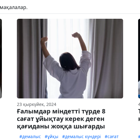
 мақалалар.
23 қыркүйек, 2024
Ғалымдар міндетті түрде 8
сағат ұйықтау керек деген
қағиданы жоққа шығарды
#демалыс
#ұйқы
#демалыс күндері
#сағат