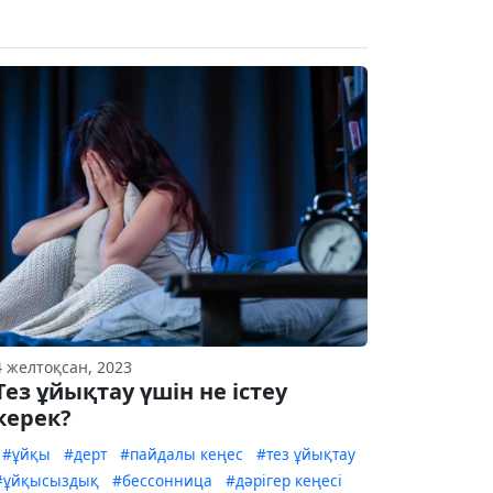
4 желтоқсан, 2023
Тез ұйықтау үшін не істеу
керек?
#ұйқы
#дерт
#пайдалы кеңес
#тез ұйықтау
#ұйқысыздық
#бессонница
#дәрігер кеңесі