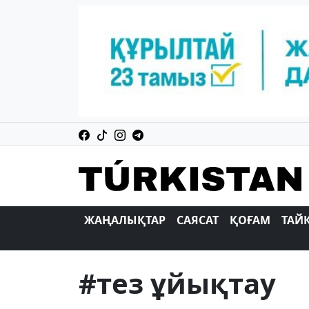
ЖАҢАЛЫҚТАР
САЯСАТ
ҚОҒАМ
ТАЙ
#тез ұйықтау