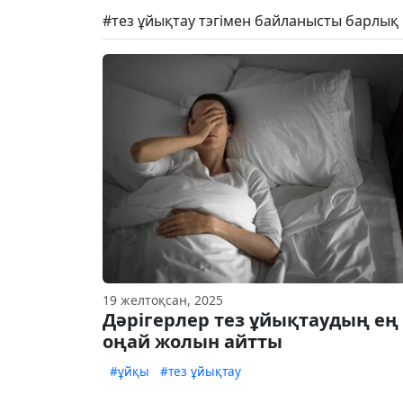
#тез ұйықтау тэгімен байланысты барлық
19 желтоқсан, 2025
Дәрігерлер тез ұйықтаудың ең
оңай жолын айтты
#ұйқы
#тез ұйықтау