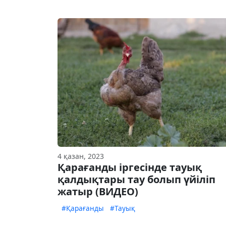
4 қазан, 2023
Қарағанды іргесінде тауық
қалдықтары тау болып үйіліп
жатыр (ВИДЕО)
#Қарағанды
#Тауық