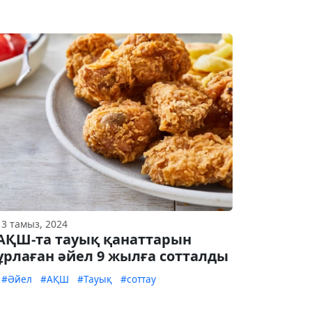
13 тамыз, 2024
АҚШ-та тауық қанаттарын
ұрлаған әйел 9 жылға сотталды
#Әйел
#АҚШ
#Тауық
#соттау