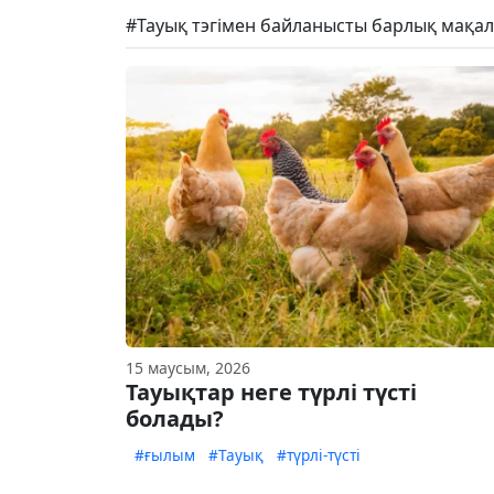
#Тауық тэгімен байланысты барлық мақал
15 маусым, 2026
Тауықтар неге түрлі түсті
болады?
#ғылым
#Тауық
#түрлі-түсті