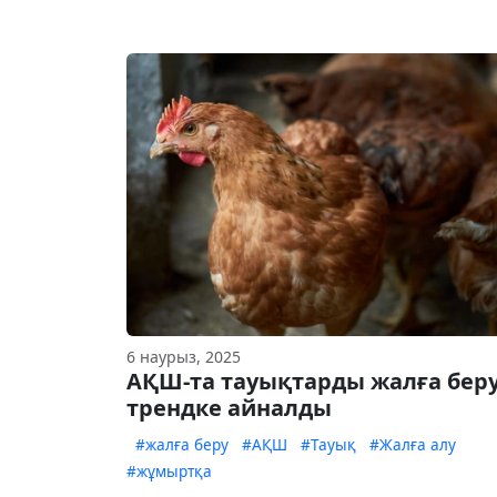
6 наурыз, 2025
АҚШ-та тауықтарды жалға бер
трендке айналды
#жалға беру
#АҚШ
#Тауық
#Жалға алу
#жұмыртқа