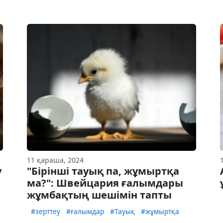
11 қараша, 2024
у
"Бірінші тауық па, жұмыртқа
ма?": Швейцария ғалымдары
жұмбақтың шешімін тапты
#зерттеу
#ғалымдар
#Тауық
#жұмыртқа