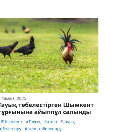
7 тамыз, 2025
Тауық төбелестірген Шымкент
тұрғынына айыппұл салынды
#Шымкент
#Тауық
#әтеш
#тауық
төбелестіру
#әтеш төбелестіру