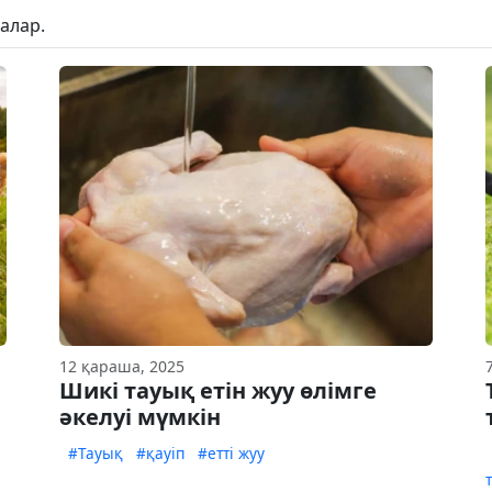
алар.
12 қараша, 2025
Шикі тауық етін жуу өлімге
әкелуі мүмкін
#Тауық
#қауіп
#етті жуу