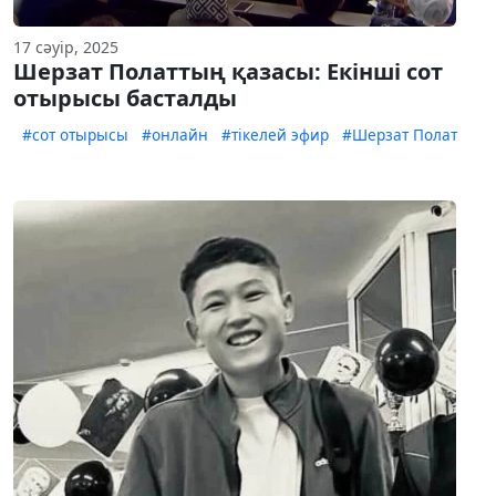
17 сәуір, 2025
Шерзат Полаттың қазасы: Екінші сот
отырысы басталды
#сот отырысы
#онлайн
#тікелей эфир
#Шерзат Полат