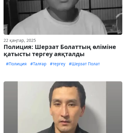
22 қаңтар, 2025
Полиция: Шерзат Болаттың өліміне
қатысты тергеу аяқталды
#Полиция
#Талғар
#тергеу
#Шерзат Полат