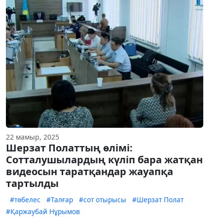
22 мамыр, 2025
Шерзат Полаттың өлімі:
Сотталушылардың күліп бара жатқан
видеосын таратқандар жауапқа
тартылды
#төбелес
#Талғар
#сот отырысы
#Шерзат Полат
#Қаржаубай Нұрымов