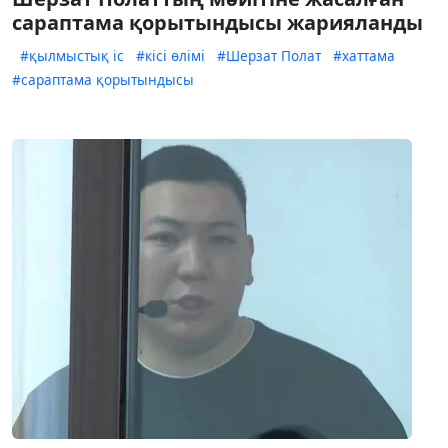
сараптама қорытындысы жарияланды
#қылмыстық іс
#кісі өлімі
#Шерзат Полат
#хаттама
#сараптама қорытындысы