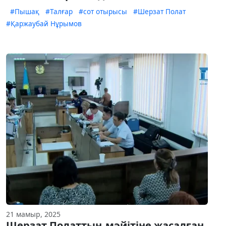
#Пышақ
#Талғар
#сот отырысы
#Шерзат Полат
#Қаржаубай Нұрымов
21 мамыр, 2025
Шерзат Полаттың мәйітіне жасалған