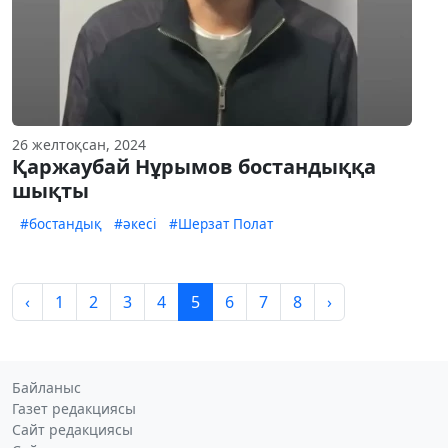
26 желтоқсан, 2024
Қаржаубай Нұрымов бостандыққа
шықты
#бостандық
#әкесі
#Шерзат Полат
‹
1
2
3
4
5
6
7
8
›
Байланыс
Газет редакциясы
Сайт редакциясы