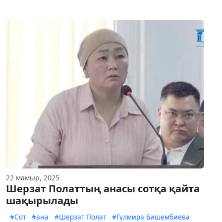
22 мамыр, 2025
Шерзат Полаттың анасы сотқа қайта
шақырылады
#Сот
#ана
#Шерзат Полат
#Гүлмира Бишембиева