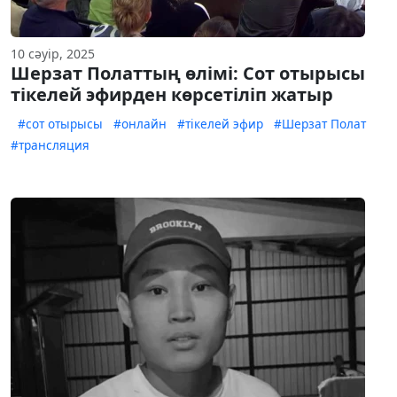
10 сәуір, 2025
Шерзат Полаттың өлімі: Сот отырысы
тікелей эфирден көрсетіліп жатыр
#сот отырысы
#онлайн
#тікелей эфир
#Шерзат Полат
#трансляция