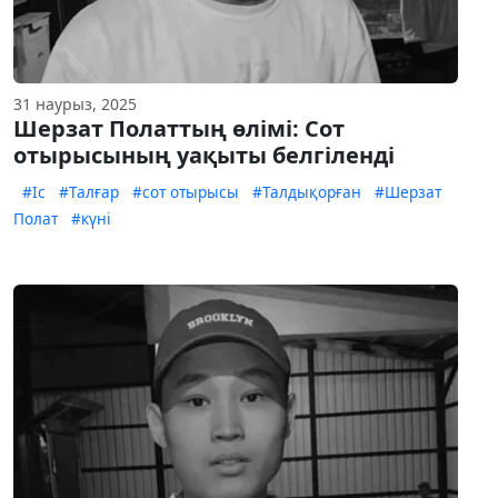
31 наурыз, 2025
Шерзат Полаттың өлімі: Сот
отырысының уақыты белгіленді
#Іс
#Талғар
#сот отырысы
#Талдықорған
#Шерзат
Полат
#күні