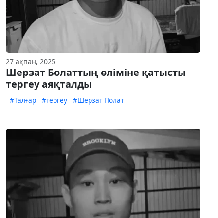
27 ақпан, 2025
Шерзат Болаттың өліміне қатысты
тергеу аяқталды
#Талғар
#тергеу
#Шерзат Полат