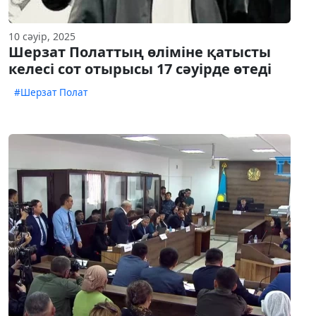
10 сәуір, 2025
Шерзат Полаттың өліміне қатысты
келесі сот отырысы 17 сәуірде өтеді
#Шерзат Полат