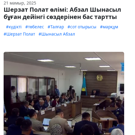
21 мамыр, 2025
Шерзат Полат өлімі: Абзал Шынасыл
бұған дейінгі сөздерінен бас тартты
#күдікті
#төбелес
#Талғар
#сот отырысы
#марқұм
#Шерзат Полат
#Шынасыл Абзал