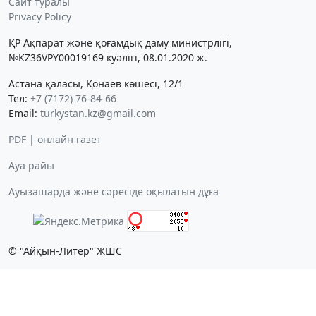
Сайт туралы
Privacy Policy
ҚР Ақпарат және қоғамдық даму министрлігі,
№KZ36VPY00019169 куәлігі, 08.01.2020 ж.
Астана қаласы, Қонаев көшесі, 12/1
Тел:
+7 (7172) 76-84-66
Email:
turkystan.kz@gmail.com
PDF | онлайн газет
Ауа райы
Ауызашарда және сәресіде оқылатын дұға
© "Айқын-Литер" ЖШС