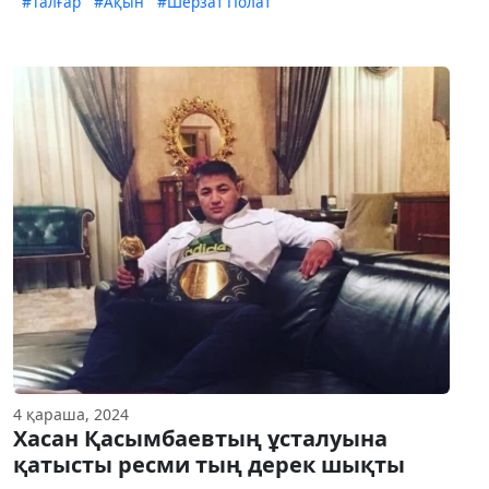
#Талғар
#Ақын
#Шерзат Полат
4 қараша, 2024
Хасан Қасымбаевтың ұсталуына
қатысты ресми тың дерек шықты