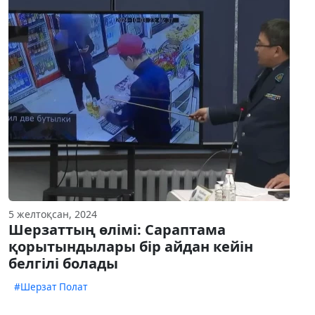
5 желтоқсан, 2024
Шерзаттың өлімі: Сараптама
қорытындылары бір айдан кейін
белгілі болады
#Шерзат Полат