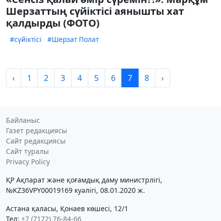
Шерзаттың сүйіктісі аянышты хат
қалдырды (ФОТО)
#сүйіктісі
#Шерзат Полат
‹
1
2
3
4
5
6
7
8
›
Байланыс
Газет редакциясы
Сайт редакциясы
Сайт туралы
Privacy Policy
ҚР Ақпарат және қоғамдық даму министрлігі,
№KZ36VPY00019169 куәлігі, 08.01.2020 ж.
Астана қаласы, Қонаев көшесі, 12/1
Тел:
+7 (7172) 76-84-66