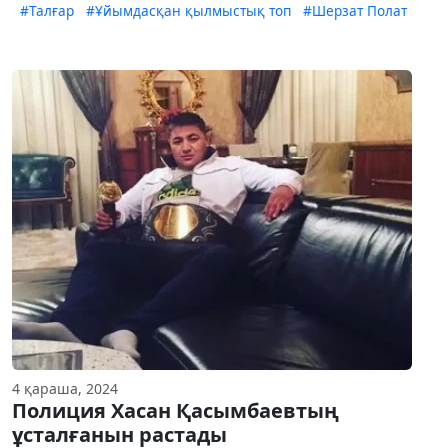
#Талғар
#Ұйымдасқан қылмыстық топ
#Шерзат Полат
4 қараша, 2024
Полиция Хасан Қасымбаевтың
ұсталғанын растады