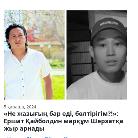
5 қараша, 2024
«Не жазығың бар еді, бөлтірігім?!»:
Ершат Қайболдин марқұм Шерзатқа
жыр арнады