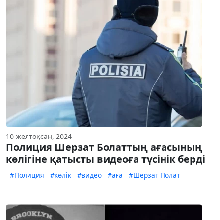
10 желтоқсан, 2024
Полиция Шерзат Болаттың ағасының
көлігіне қатысты видеоға түсінік берді
#Полиция
#көлік
#видео
#аға
#Шерзат Полат