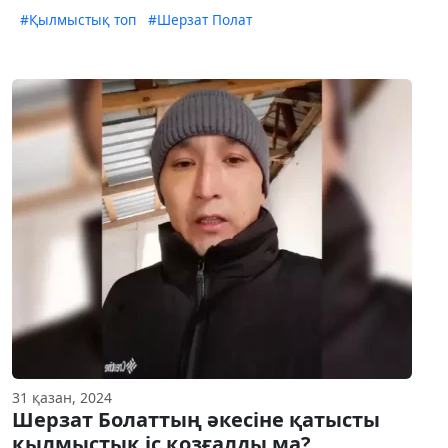
#Қылмыстық топ
#Шерзат Полат
31 қазан, 2024
Шерзат Болаттың әкесіне қатысты
қылмыстық іс қозғалды ма?