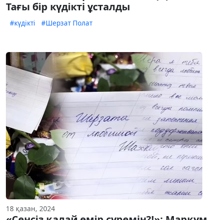
Тағы бір күдікті ұсталды
#күдікті
#Шерзат Полат
18 қазан, 2024
«Сенсіз қалай өмір сүремін?!»: Марқұм