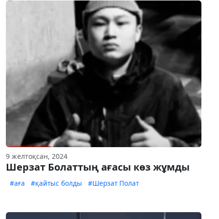
9 желтоқсан, 2024
Шерзат Болаттың ағасы көз жұмды
#аға
#қайтыс болды
#Шерзат Полат