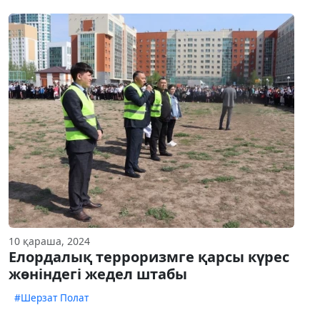
10 қараша, 2024
Елордалық терроризмге қарсы күрес
жөніндегі жедел штабы
#Шерзат Полат