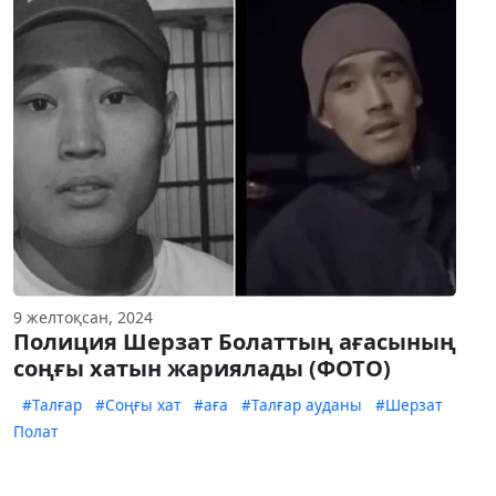
9 желтоқсан, 2024
Полиция Шерзат Болаттың ағасының
соңғы хатын жариялады (ФОТО)
#Талғар
#Соңғы хат
#аға
#Талғар ауданы
#Шерзат
Полат