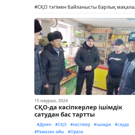
#СҚО тэгімен байланысты барлық мақала
15 наурыз, 2024
СҚО-да кәсіпкерлер ішімдік
сатудан бас тартты
#Дүкен
#СҚО
#кәсіпкер
#ішімдік
#сауда
#Рамазан айы
#Ораза