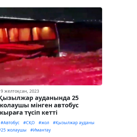
19 желтоқсан, 2023
Қызылжар ауданында 25
жолаушы мінген автобус
жыраға түсіп кетті
#Автобус
#СҚО
#жол
#Қызылжар ауданы
#25 жолаушы
#Имантау