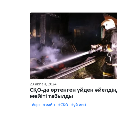
23 ақпан, 2024
СҚО-да өртенген үйден әйелдің
мәйіті табылды
#өрт
#мәйіт
#СҚО
#үй иесі