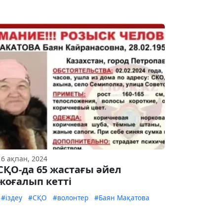
16 ақпан, 2024
СҚО-да 65 жастағы әйел
жоғалып кетті
#іздеу
#СҚО
#волонтер
#Баян Мақатова