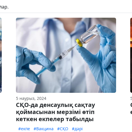
лар.
5 наурыз, 2024
СҚО-да денсаулық сақтау
қоймасынан мерзімі өтіп
кеткен екпелер табылды
#екпе
#Вакцина
#СҚО
#дәрі