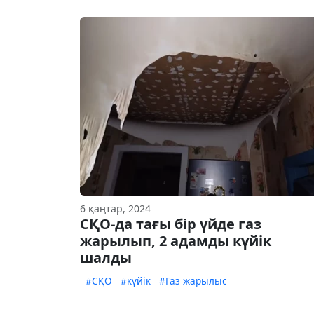
6 қаңтар, 2024
СҚО-да тағы бір үйде газ
жарылып, 2 адамды күйік
шалды
#СҚО
#күйік
#Газ жарылыс