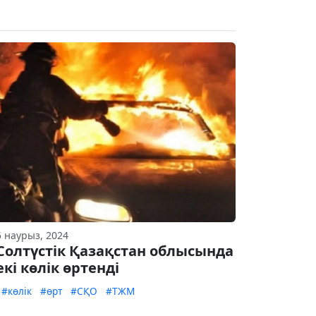
5 наурыз, 2024
Солтүстік Қазақстан облысында
екі көлік өртенді
#көлік
#өрт
#СҚО
#ТЖМ