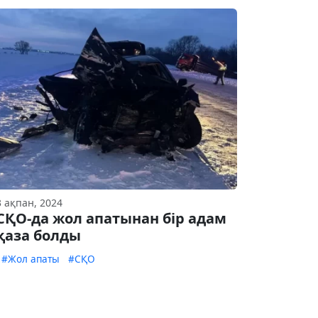
3 ақпан, 2024
СҚО-да жол апатынан бір адам
қаза болды
#Жол апаты
#СҚО