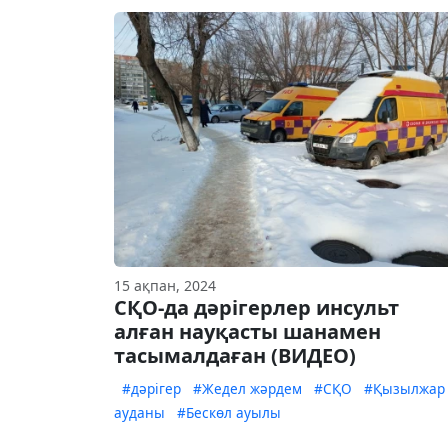
15 ақпан, 2024
СҚО-да дәрігерлер инсульт
алған науқасты шанамен
тасымалдаған (ВИДЕО)
#дәрігер
#Жедел жәрдем
#СҚО
#Қызылжар
ауданы
#Бескөл ауылы