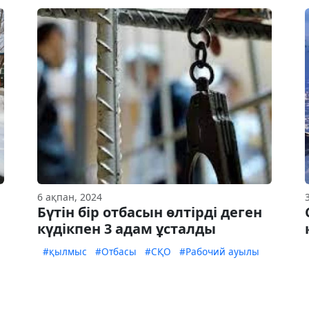
6 ақпан, 2024
Бүтін бір отбасын өлтірді деген
күдікпен 3 адам ұсталды
#қылмыс
#Отбасы
#СҚО
#Рабочий ауылы