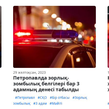
29 желтоқсан, 2023
Петропавлда зорлық-
зомбылық белгілері бар 3
адамның денесі табылды
#Петропавл
#СҚО
#Бір отбасы
#Зорлық
зомбылық
#3 адам
#Мәйіті