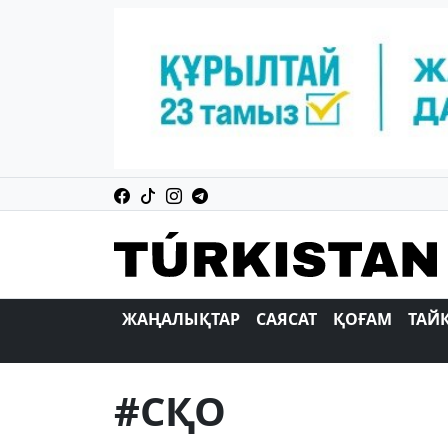
ЖАҢАЛЫҚТАР
САЯСАТ
ҚОҒАМ
ТАЙ
#СҚО