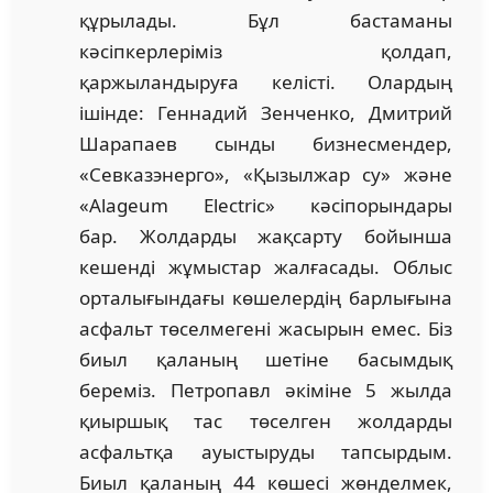
құрылады. Бұл бастаманы
кәсіпкерлеріміз қолдап,
қаржыландыруға келісті. Олардың
ішінде: Геннадий Зенченко, Дмитрий
Шарапаев сынды бизнесмендер,
«Севказэнерго», «Қызылжар су» және
«Alageum Electric» кәсіпорындары
бар. Жолдарды жақсарту бойынша
кешенді жұмыстар жалғасады. Облыс
орталығындағы көшелердің барлығына
асфальт төселмегені жасырын емес. Біз
биыл қаланың шетіне басымдық
береміз. Петропавл әкіміне 5 жылда
қиыршық тас төселген жолдарды
асфальтқа ауыстыруды тапсырдым.
Биыл қаланың 44 көшесі жөнделмек,