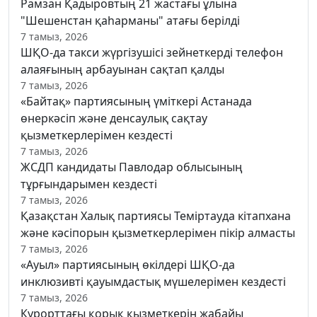
Рамзан Қадыровтың 21 жастағы ұлына
"Шешенстан қаһарманы" атағы берілді
7 тамыз, 2026
ШҚО-да такси жүргізушісі зейнеткерді телефон
алаяғының арбауынан сақтап қалды
7 тамыз, 2026
«Байтақ» партиясының үміткері Астанада
өнеркәсіп және денсаулық сақтау
қызметкерлерімен кездесті
7 тамыз, 2026
ЖСДП кандидаты Павлодар облысының
тұрғындарымен кездесті
7 тамыз, 2026
Қазақстан Халық партиясы Теміртауда кітапхана
және кәсіпорын қызметкерлерімен пікір алмасты
7 тамыз, 2026
«Ауыл» партиясының өкілдері ШҚО-да
инклюзивті қауымдастық мүшелерімен кездесті
7 тамыз, 2026
Курорттағы қорық қызметкерін жабайы