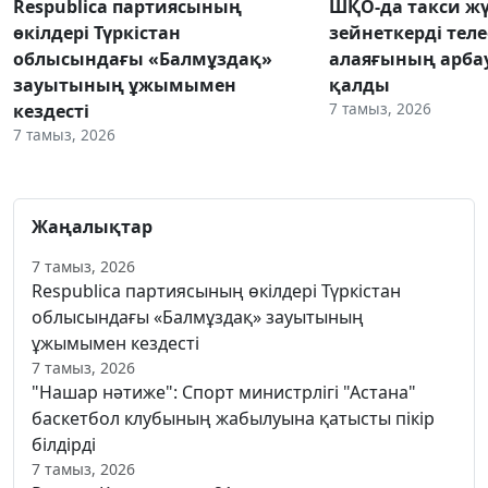
Respublica партиясының
ШҚО-да такси жү
өкілдері Түркістан
зейнеткерді тел
облысындағы «Балмұздақ»
алаяғының арба
зауытының ұжымымен
қалды
7 тамыз, 2026
кездесті
7 тамыз, 2026
Жаңалықтар
7 тамыз, 2026
Respublica партиясының өкілдері Түркістан
облысындағы «Балмұздақ» зауытының
ұжымымен кездесті
7 тамыз, 2026
"Нашар нәтиже": Спорт министрлігі "Астана"
баскетбол клубының жабылуына қатысты пікір
білдірді
7 тамыз, 2026