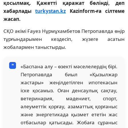
қосылмақ. Қажетті қаражат бөлінді, деп
хабарлады
turkystan.kz
Kazinform-ға сілтеме
жасап.
СҚО әкімі Ғауез Нұрмұхамбетов Петропавлда өңір
тұрғындарымен кездесіп, жүзеге асатын
жобалармен таныстырды.
«Баспана алу – өзекті мәселелердің бірі.
Петропавлда биыл «Қызылжар
жастары» жеңілдетілген ипотекасын
іске қосамыз. Оған денсаулық сақтау,
ветеринария, мәдениет, спорт,
әлеуметтік қорғау, азаматтық қорғаныс
және энергетикада қызмет ететін жас
отбасылар қатысады. Жобаға сұраныс