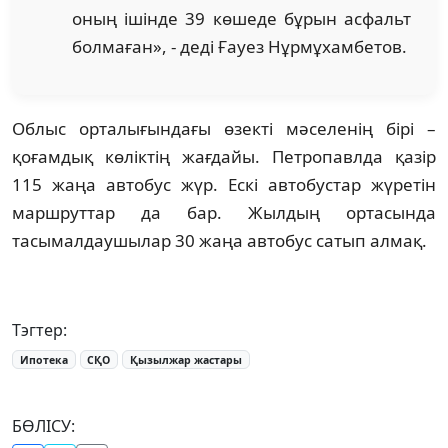
оның ішінде 39 көшеде бұрын асфальт
болмаған», - деді Ғауез Нұрмұхамбетов.
Облыс орталығындағы өзекті мәселенің бірі –
қоғамдық көліктің жағдайы. Петропавлда қазір
115 жаңа автобус жүр. Ескі автобустар жүретін
маршруттар да бар. Жылдың ортасында
тасымалдаушылар 30 жаңа автобус сатып алмақ.
Тэгтер:
Ипотека
СҚО
Қызылжар жастары
БӨЛІСУ: