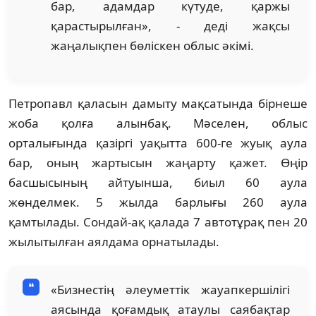
бар, адамдар күтуде, қаржы
қарастырылған», - деді жақсы
жаңалықпен бөліскен облыс әкімі.
Петропавл қаласын дамыту мақсатында бірнеше
жоба қолға алынбақ. Мәселен, облыс
орталығында қазіргі уақытта 600-ге жуық аула
бар, оның жартысын жаңарту қажет. Өңір
басшысының айтуынша, биыл 60 аула
жөнделмек. 5 жылда барлығы 260 аула
қамтылады. Сондай-ақ қалада 7 автотұрақ пен 20
жылытылған аялдама орнатылады.
«Бизнестің әлеуметтік жауапкершілігі
аясында қоғамдық атаулы саябақтар