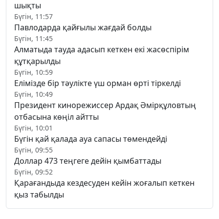
шықты
Бүгін, 11:57
Павлодарда қайғылы жағдай болды
Бүгін, 11:45
Алматыда тауда адасып кеткен екі жасөспірім
құтқарылды
Бүгін, 10:59
Елімізде бір тәулікте үш орман өрті тіркелді
Бүгін, 10:49
Президент кинорежиссер Ардақ Әмірқұловтың
отбасына көңіл айтты
Бүгін, 10:01
Бүгін қай қалада ауа сапасы төмендейді
Бүгін, 09:55
Доллар 473 теңгеге дейін қымбаттады
Бүгін, 09:52
Қарағандыда кездесуден кейін жоғалып кеткен
қыз табылды