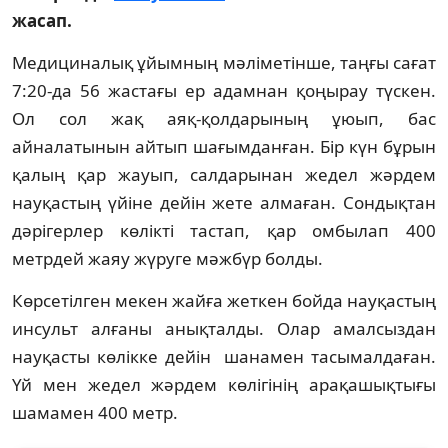
жасап.
Медициналық ұйымның мәліметінше, таңғы сағат
7:20-да 56 жастағы ер адамнан қоңырау түскен.
Ол сол жақ аяқ-қолдарының ұюып, бас
айналатынын айтып шағымданған. Бір күн бұрын
қалың қар жауып, салдарынан жедел жәрдем
науқастың үйіне дейін жете алмаған. Сондықтан
дәрігерлер көлікті тастап, қар омбылап 400
метрдей жаяу жүруге мәжбүр болды.
Көрсетілген мекен жайға жеткен бойда науқастың
инсульт алғаны анықталды. Олар амалсыздан
науқасты көлікке дейін шанамен тасымалдаған.
Үй мен жедел жәрдем көлігінің арақашықтығы
шамамен 400 метр.