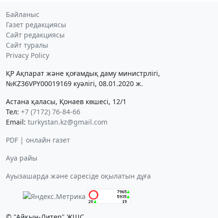
Байланыс
Газет редакциясы
Сайт редакциясы
Сайт туралы
Privacy Policy
ҚР Ақпарат және қоғамдық даму министрлігі,
№KZ36VPY00019169 куәлігі, 08.01.2020 ж.
Астана қаласы, Қонаев көшесі, 12/1
Тел:
+7 (7172) 76-84-66
Email:
turkystan.kz@gmail.com
PDF | онлайн газет
Ауа райы
Ауызашарда және сәресіде оқылатын дұға
© "Айқын-Литер" ЖШС