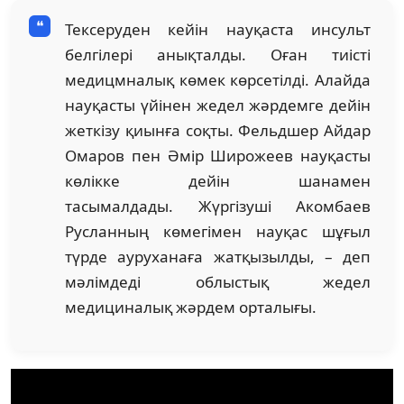
Тексеруден кейін науқаста инсульт
белгілері анықталды. Оған тиісті
медицмналық көмек көрсетілді. Алайда
науқасты үйінен жедел жәрдемге дейін
жеткізу қиынға соқты. Фельдшер Айдар
Омаров пен Әмір Широжеев науқасты
көлікке дейін шанамен
тасымалдады. Жүргізуші Акомбаев
Русланның көмегімен науқас шұғыл
түрде ауруханаға жатқызылды, – деп
мәлімдеді облыстық жедел
медициналық жәрдем орталығы.