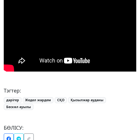
Тэгтер:
дәрігер
Жедел жәрдем
СҚО
Қызылжар ауданы
Бескөл ауылы
БӨЛІСУ: