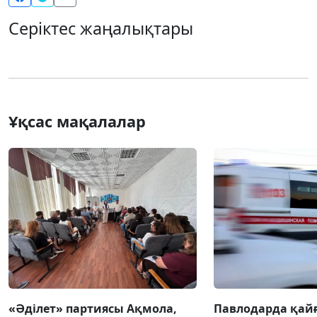
Серіктес жаңалықтары
Ұқсас мақалалар
«Әділет» партиясы Ақмола,
Павлодарда қай