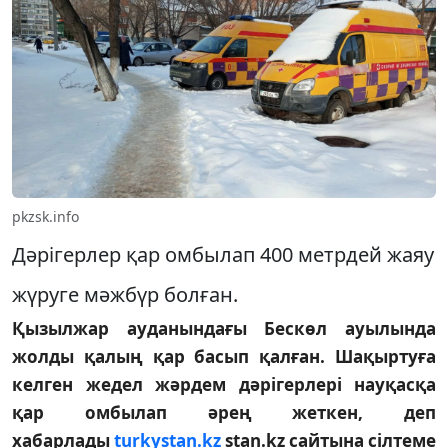
pkzsk.info
Дәрігерлер қар омбылап 400 метрдей жаяу
жүруге мәжбүр болған.
Қызылжар ауданындағы Бескөл ауылында
жолды қалың қар басып қалған. Шақыртуға
келген жедел жәрдем дәрігерлері науқасқа
қар омбылап әрең жеткен, деп
хабарлады
turkystan.kz
stan.kz
сайтына сілтеме