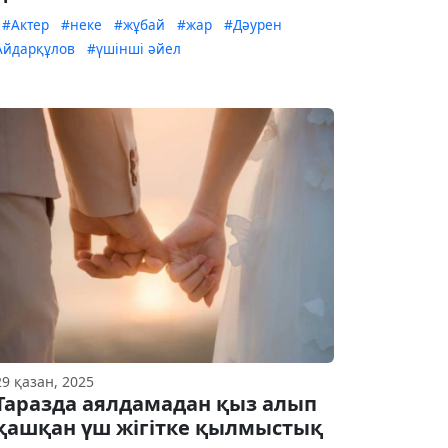
#Актер
#неке
#жұбай
#жар
#Дәурен
Айдарқұлов
#үшінші әйел
29 қазан, 2025
Таразда аялдамадан қыз алып
қашқан үш жігітке қылмыстық