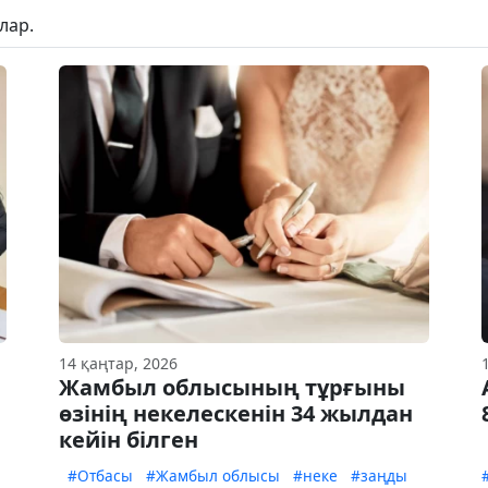
лар.
14 қаңтар, 2026
Жамбыл облысының тұрғыны
өзінің некелескенін 34 жылдан
кейін білген
#Отбасы
#Жамбыл облысы
#неке
#заңды