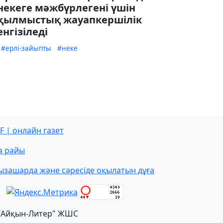
некеге мәжбүрлегені үшін
қылмыстық жауапкершілік
енгізіледі
#ерлі-зайыпты
#неке
F | онлайн газет
а райы
ызашарда және сәресіде оқылатын дұға
"Айқын-Литер" ЖШС