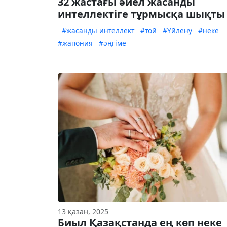
32 жастағы әйел жасанды
интеллектіге тұрмысқа шықты
#жасанды интеллект
#той
#Үйлену
#неке
#жапония
#әңгіме
13 қазан, 2025
Биыл Қазақстанда ең көп неке