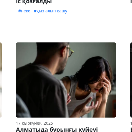
іс қозғалды
#неке
#қыз алып қашу
17 қыркүйек, 2025
Алматыда бұрынғы күйеуі