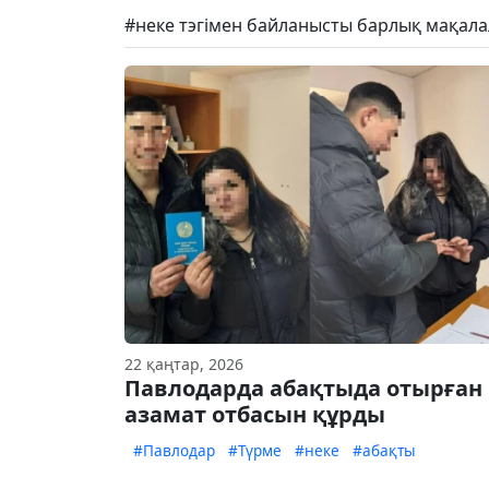
#неке тэгімен байланысты барлық мақала
22 қаңтар, 2026
Павлодарда абақтыда отырған
азамат отбасын құрды
#Павлодар
#Түрме
#неке
#абақты