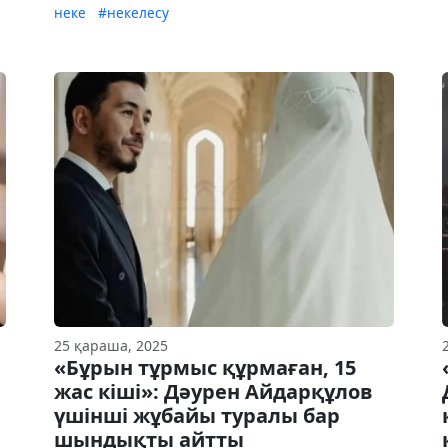
неке
#некелесу
25 қараша, 2025
ы
«Бұрын тұрмыс құрмаған, 15
жас кіші»: Дәурен Айдарқұлов
үшінші жұбайы туралы бар
шындықты айтты