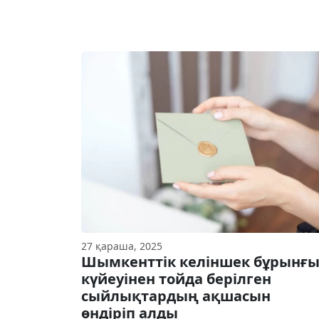
27 қараша, 2025
Шымкенттік келіншек бұрынғ
күйеуінен тойда берілген
сыйлықтардың ақшасын
өндіріп алды