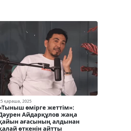
25 қараша, 2025
«Тыныш өмірге жеттім»:
Дәурен Айдарқұлов жаңа
қайын ағасының алдынан
қалай өткенін айтты