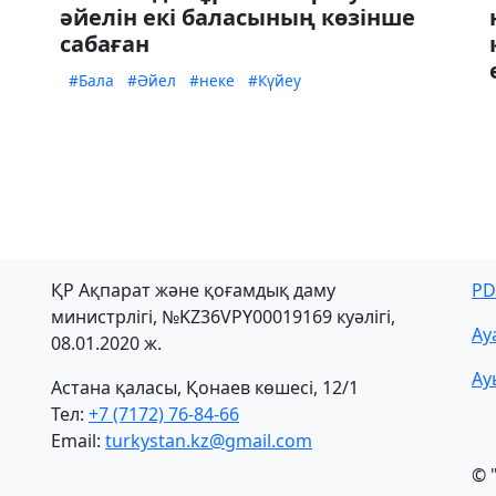
әйелін екі баласының көзінше
сабаған
#Бала
#Әйел
#неке
#Күйеу
ҚР Ақпарат және қоғамдық даму
PD
министрлігі, №KZ36VPY00019169 куәлігі,
Ау
08.01.2020 ж.
Ау
Астана қаласы, Қонаев көшесі, 12/1
Тел:
+7 (7172) 76-84-66
Email:
turkystan.kz@gmail.com
© 