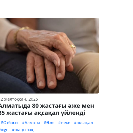
12 желтоқсан, 2025
Алматыда 80 жастағы әже мен
85 жастағы ақсақал үйленді
#Отбасы
#Алматы
#Әже
#неке
#ақсақал
#жұп
#шаңырақ