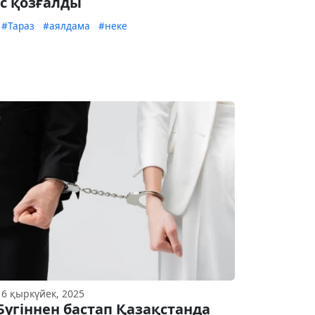
іс қозғалды
#Тараз
#аялдама
#неке
16 қыркүйек, 2025
Бүгіннен бастап Қазақстанда