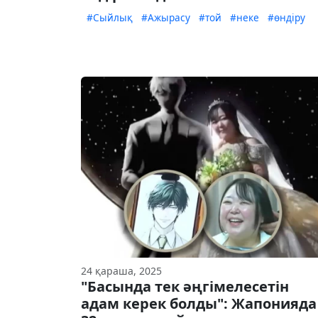
#Сыйлық
#Ажырасу
#той
#неке
#өндіру
24 қараша, 2025
"Басында тек әңгімелесетін
адам керек болды": Жапонияда