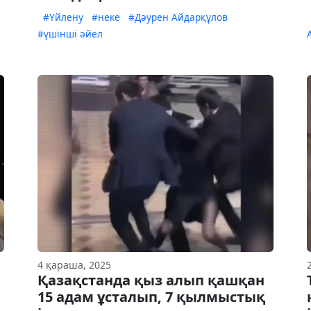
#Үйлену
#неке
#Дәурен Айдарқұлов
#үшінші әйел
4 қараша, 2025
Қазақстанда қыз алып қашқан
15 адам ұсталып, 7 қылмыстық