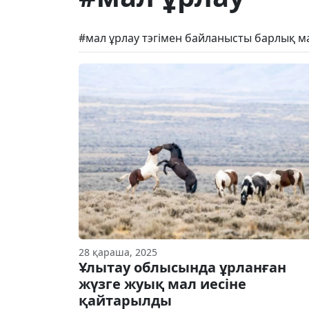
#мал ұрлау тэгімен байланысты барлық м
28 қараша, 2025
Ұлытау облысында ұрланған
жүзге жуық мал иесіне
қайтарылды