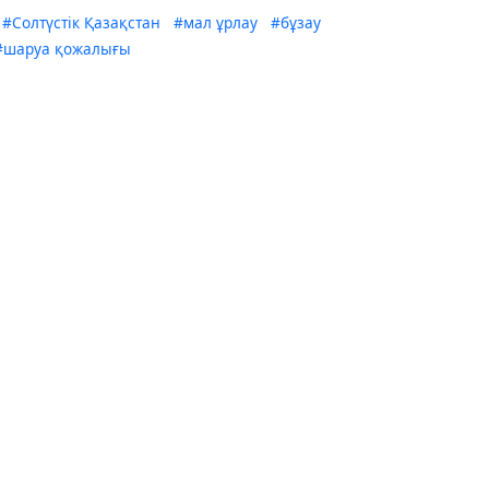
#Солтүстік Қазақстан
#мал ұрлау
#бұзау
#шаруа қожалығы