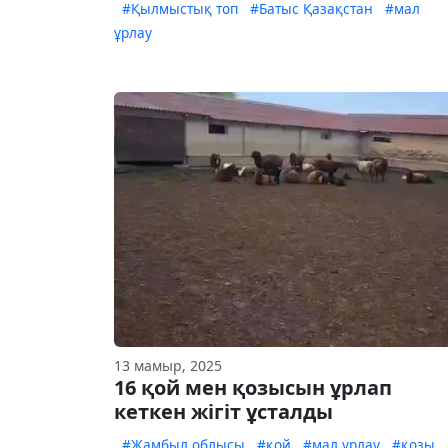
#Қылмыстық топ
#Батыс Қазақстан
#мал
ұрлау
13 мамыр, 2025
16 қой мен қозысын ұрлап
кеткен жігіт ұсталды
#Жамбыл облысы
#қой
#мал ұрлау
#қозы