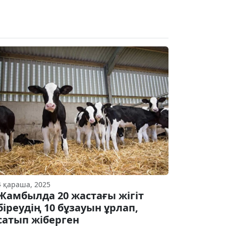
4 қараша, 2025
Жамбылда 20 жастағы жігіт
біреудің 10 бұзауын ұрлап,
сатып жіберген