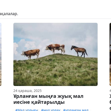
ақалалар.
24 қараша, 2025
Ұрланған мыңға жуық мал
иесіне қайтарылды
#Мал ұрлығы
#мал ұрлау
#ұрланған мал