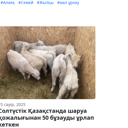
#Алаяқ
#Семей
#Жылқы
#мал ұрлау
25 сәуір, 2025
Солтүстік Қазақстанда шаруа
қожалығынан 50 бұзауды ұрлап
кеткен