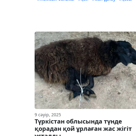
9 сәуір, 2025
Түркістан облысында түнде
қорадан қой ұрлаған жас жігіт
ұсталды