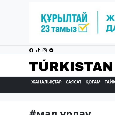
ЖАҢАЛЫҚТАР
САЯСАТ
ҚОҒАМ
ТАЙ
#мал ұрлау