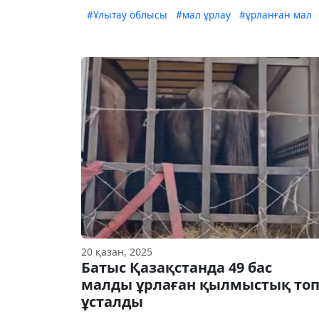
#Ұлытау облысы
#мал ұрлау
#ұрланған мал
20 қазан, 2025
Батыс Қазақстанда 49 бас
малды ұрлаған қылмыстық то
ұсталды