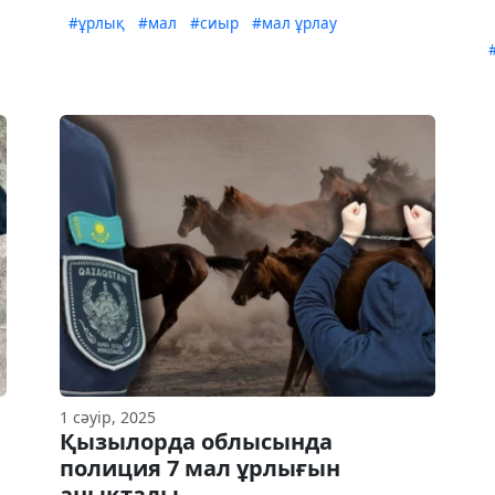
#ұрлық
#мал
#сиыр
#мал ұрлау
1 сәуір, 2025
Қызылорда облысында
полиция 7 мал ұрлығын
анықтады