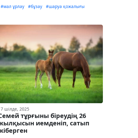
#мал ұрлау
#бұзау
#шаруа қожалығы
17 шілде, 2025
Семей тұрғыны біреудің 26
жылқысын иемденіп, сатып
жіберген