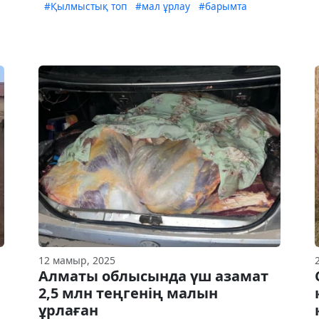
#Қылмыстық топ
#мал ұрлау
#барымта
12 мамыр, 2025
Алматы облысында үш азамат
2,5 млн теңгенің малын
ұрлаған