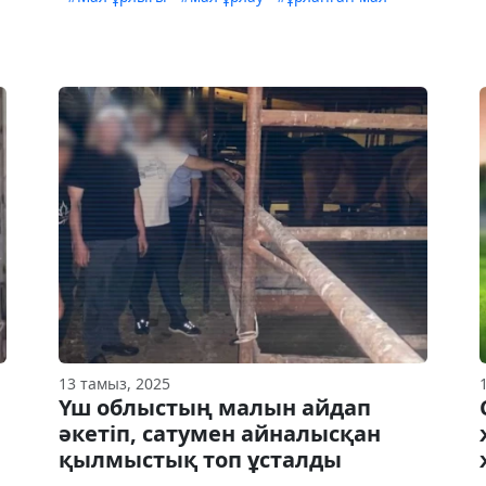
13 тамыз, 2025
Үш облыстың малын айдап
п
әкетіп, сатумен айналысқан
қылмыстық топ ұсталды