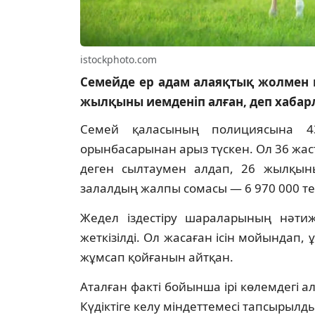
istockphoto.com
Семейде ер адам алаяқтық жолмен 
жылқыны иемденіп алған, деп хаба
Семей қаласының полициясына 4
орынбасарынан арыз түскен. Ол 36 жаст
деген сылтаумен алдап, 26 жылқыны
залалдың жалпы сомасы — 6 970 000 те
Жедел іздестіру шараларының нәтиже
жеткізілді. Ол жасаған ісін мойындап,
жұмсап қойғанын айтқан.
Аталған факті бойынша ірі көлемдегі а
Күдіктіге келу міндеттемесі тапсырылды