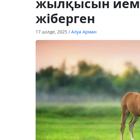
жылқысын иемд
жіберген
17 шілде, 2025
/
Алуа Арман