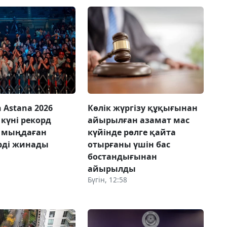
 Astana 2026
Көлік жүргізу құқығынан
күні рекорд
айырылған азамат мас
, мыңдаған
күйінде рөлге қайта
рді жинады
отырғаны үшін бас
бостандығынан
айырылды
Бүгін, 12:58