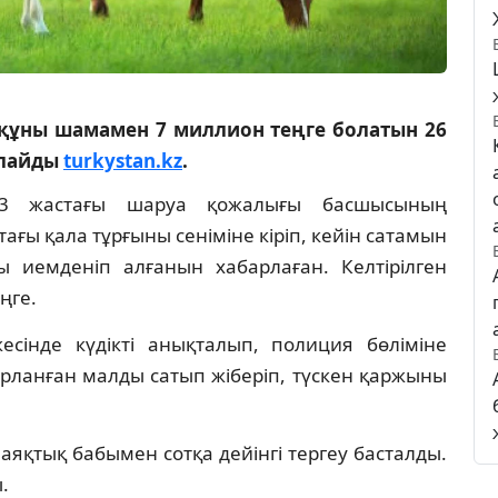
құны шамамен 7 миллион теңге болатын 26
рлайды
turkystan.kz
.
3 жастағы шаруа қожалығы басшысының
ағы қала тұрғыны сеніміне кіріп, кейін сатамын
 иемденіп алғанын хабарлаған. Келтірілген
ңге.
сінде күдікті анықталып, полиция бөліміне
 ұрланған малды сатып жіберіп, түскен қаржыны
лаяқтық бабымен сотқа дейінгі тергеу басталды.
.