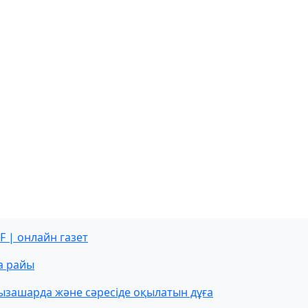
F | онлайн газет
а райы
ызашарда және сәресіде оқылатын дұға