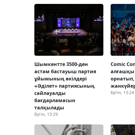
Шымкентте 3500-ден
Comic Con
астам бастауыш партия
алғашқы 
ұйымының өкілдері
орнатып
«Әділет» партиясының
жанкүйе
Бүгін, 13:24
сайлауалды
бағдарламасын
талқылады
Бүгін, 13:29