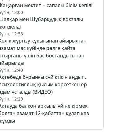
Жаңарған мектеп – сапалы білім кепілі
Бүгін, 13:00
Шалқар мен Шұбарқұдық вокзалы
жөнделді
Бүгін, 12:58
Көлік жүргізу құқығынан айырылған
азамат мас күйінде рөлге қайта
отырғаны үшін бас бостандығынан
айырылды
Бүгін, 12:40
Ақтөбеде бұрынғы сүйіктісін аңдып,
психологиялық қысым көрсеткен ер
адам ұсталды (ВИДЕО)
Бүгін, 12:29
Ақтауда балкон арқылы үйіне кірмек
болған азамат 12-қабаттан құлап көз
жұмды