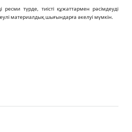
 ресми түрде, тиісті құжаттармен рәсімдеуді
елеулі материалдық шығындарға әкелуі мүмкін.