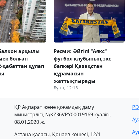
балкон арқылы
Ресми: Әйгілі "Аякс"
рмек болған
футбол клубының экс
2-қабаттан құлап
бапкері Қазақстан
ды
құрамасын
жаттықтырады
Бүгін, 12:15
ҚР Ақпарат және қоғамдық даму
PD
министрлігі, №KZ36VPY00019169 куәлігі,
Ау
08.01.2020 ж.
Ау
Астана қаласы, Қонаев көшесі, 12/1