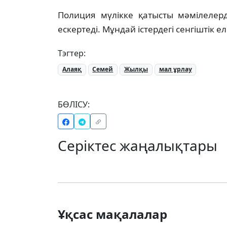
Полиция мүлікке қатысты мәмілелерді
ескертеді. Мұндай істердегі сенгіштік 
Тэгтер:
Алаяқ
Семей
Жылқы
мал ұрлау
БӨЛІСУ:
Серіктес жаңалықтары
Ұқсас мақалалар