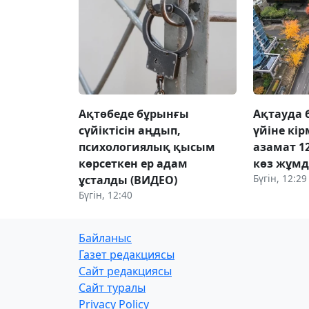
Ақтөбеде бұрынғы
Ақтауда 
сүйіктісін аңдып,
үйіне кі
психологиялық қысым
азамат 1
көрсеткен ер адам
көз жұм
Бүгін, 12:29
ұсталды (ВИДЕО)
Бүгін, 12:40
Байланыс
Газет редакциясы
Сайт редакциясы
Сайт туралы
Privacy Policy