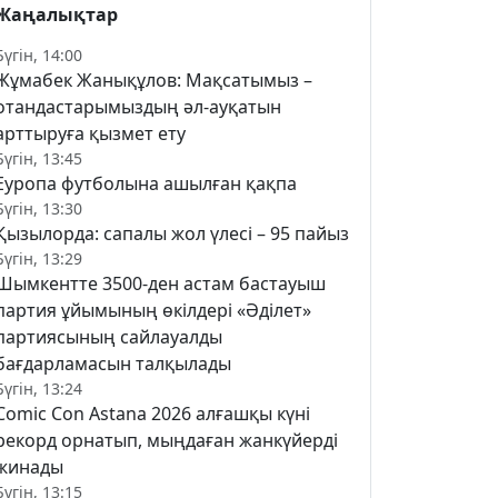
Жаңалықтар
Бүгін, 14:00
Жұмабек Жанықұлов: Мақсатымыз –
отандастарымыздың әл-ауқатын
арттыруға қызмет ету
Бүгін, 13:45
Еуропа футболына ашылған қақпа
Бүгін, 13:30
Қызылорда: сапалы жол үлесі – 95 пайыз
Бүгін, 13:29
Шымкентте 3500-ден астам бастауыш
партия ұйымының өкілдері «Әділет»
партиясының сайлауалды
бағдарламасын талқылады
Бүгін, 13:24
Comic Con Astana 2026 алғашқы күні
рекорд орнатып, мыңдаған жанкүйерді
жинады
Бүгін, 13:15