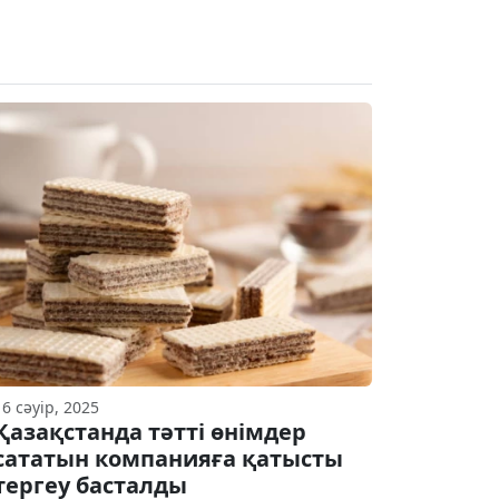
16 сәуір, 2025
Қазақстанда тәтті өнімдер
сататын компанияға қатысты
тергеу басталды