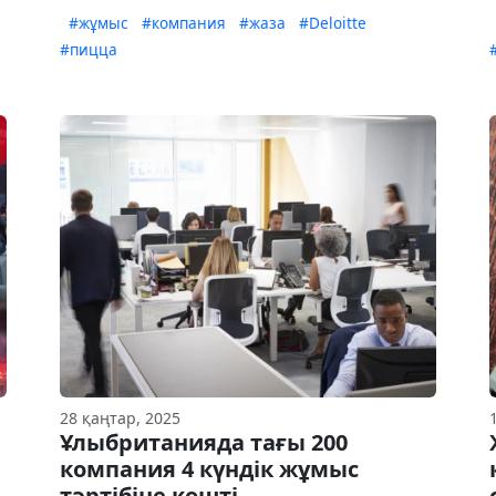
#жұмыс
#компания
#жаза
#Deloitte
#пицца
28 қаңтар, 2025
Ұлыбританияда тағы 200
компания 4 күндік жұмыс
тәртібіне көшті