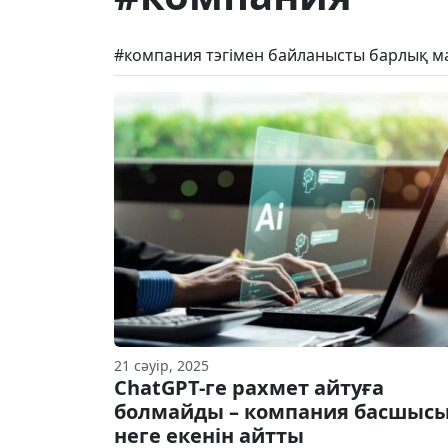
#компания тэгімен байланысты барлық м
21 сәуір, 2025
ChatGPT-ге рахмет айтуға
болмайды – компания басшыс
неге екенін айтты