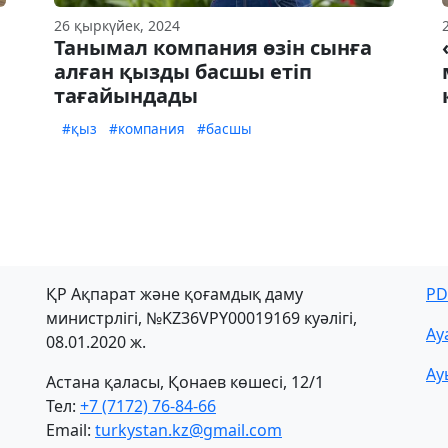
26 қыркүйек, 2024
Танымал компания өзін сынға
алған қызды басшы етіп
тағайындады
#қыз
#компания
#басшы
ҚР Ақпарат және қоғамдық даму
PD
министрлігі, №KZ36VPY00019169 куәлігі,
Ау
08.01.2020 ж.
Ау
Астана қаласы, Қонаев көшесі, 12/1
Тел:
+7 (7172) 76-84-66
Email:
turkystan.kz@gmail.com