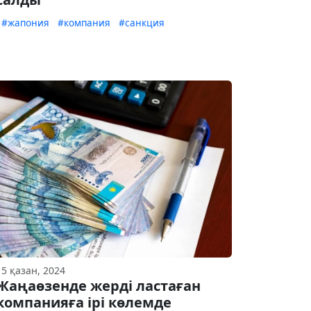
#жапония
#компания
#санкция
15 қазан, 2024
Жаңаөзенде жерді ластаған
компанияға ірі көлемде