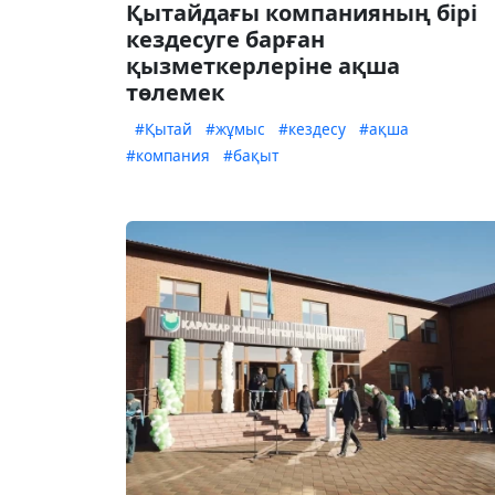
Қытайдағы компанияның бірі
кездесуге барған
қызметкерлеріне ақша
төлемек
#Қытай
#жұмыс
#кездесу
#ақша
#компания
#бақыт