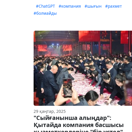
#ChatGPT
#компания
#шығын
#рахмет
#болмайды
29 қаңтар, 2025
"Сыйғанынша алыңдар":
Қытайда компания басшысы
қызметкерлеріне "бір үстел"