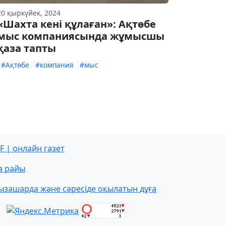
20 қыркүйек, 2024
«Шахта кені құлаған»: Ақтөбе
мыс компаниясында жұмысшы
қаза тапты
#Ақтөбе
#компания
#мыс
F | онлайн газет
а райы
ызашарда және сәресіде оқылатын дұға