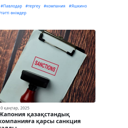
#Павлодар
#тергеу
#компания
#Яшкино
#тәтті өнімдер
10 қаңтар, 2025
Жапония қазақстандық
компанияға қарсы санкция
салды