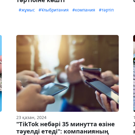
#жұмыс
#Ұлыбритания
#компания
#тәртіп
23 қазан, 2024
,
"TikTok небәрі 35 минутта өзіне
тәуелді етеді": компанияның