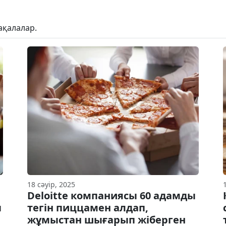
ақалалар.
18 сәуір, 2025
Deloitte компаниясы 60 адамды
ы
тегін пиццамен алдап,
жұмыстан шығарып жіберген