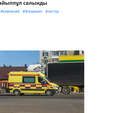
айыппұл салынды
#компания
#Жаңаөзен
#ластау