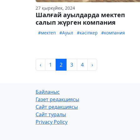
27 қыркүйек, 2024
Шалғай ауылдарда мектеп
салып жүрген компания
#мектеп
#Ауыл
#кәсіпкер
#компания
‹
1
2
3
4
›
Байланыс
Газет редакциясы
Сайт редакциясы
Сайт туралы
Privacy Policy