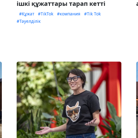
ішкі құжаттары тарап кетті
#Құжат
#TikTok
#компания
#Tik Tok
#Тәуелділік