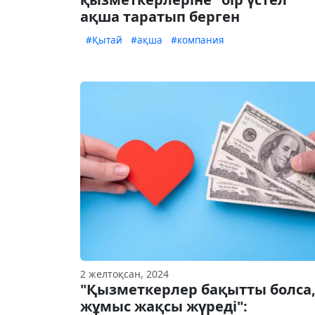
ақша таратып берген
#Қытай
#ақша
#компания
2 желтоқсан, 2024
"Қызметкерлер бақытты болса
жұмыс жақсы жүреді":