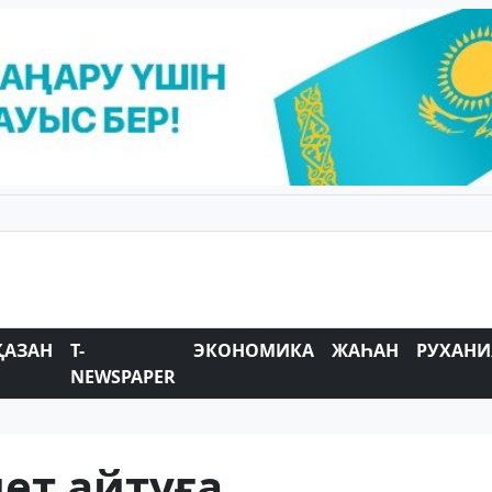
ҚАЗАН
T-
ЭКОНОМИКА
ЖАҺАН
РУХАНИ
NEWSPAPER
мет айтуға