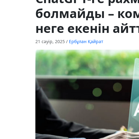
болмайды – ко
неге екенін ай
21 сәуір, 2025
/
Ербұлан Қайрат