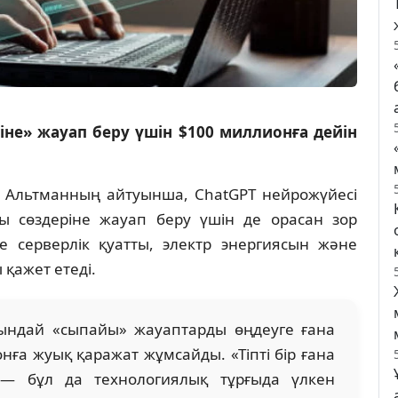
не» жауап беру үшін $100 миллионға дейін
Альтманның айтуынша, ChatGPT нейрожүйесі
 сөздеріне жауап беру үшін де орасан зор
нде серверлік қуатты, электр энергиясын және
 қажет етеді.
ындай «сыпайы» жауаптарды өңдеуге ғана
а жуық қаражат жұмсайды. «Тіпті бір ғана
 — бұл да технологиялық тұрғыда үлкен