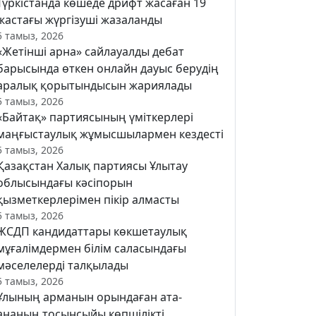
Түркістанда көшеде дрифт жасаған 19
жастағы жүргізуші жазаланды
5 тамыз, 2026
«Жетінші арна» сайлауалды дебат
барысында өткен онлайн дауыс берудің
аралық қорытындысын жариялады
5 тамыз, 2026
«Байтақ» партиясының үміткерлері
маңғыстаулық жұмысшылармен кездесті
5 тамыз, 2026
Қазақстан Халық партиясы Ұлытау
облысындағы кәсіпорын
қызметкерлерімен пікір алмасты
5 тамыз, 2026
ЖСДП кандидаттары көкшетаулық
мұғалімдермен білім саласындағы
мәселелерді талқылады
5 тамыз, 2026
Ұлының арманын орындаған ата-
ананың тосынсыйы көпшілікті