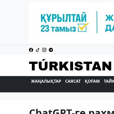
ЖАҢАЛЫҚТАР
САЯСАТ
ҚОҒАМ
ТАЙ
ChatGPT-ге рах