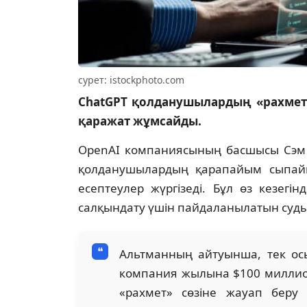
сурет: istockphoto.com
ChatGPT қолданушылардың «рахметі
қаражат жұмсайды.
OpenAI компаниясының басшысы Сэм 
қолданушылардың қарапайым сыпайы
есептеулер жүргізеді. Бұл өз кезегі
салқындату үшін пайдаланылатын суды
Альтманның айтуынша, тек ос
компания жылына $100 миллионғ
«рахмет» сөзіне жауап беру