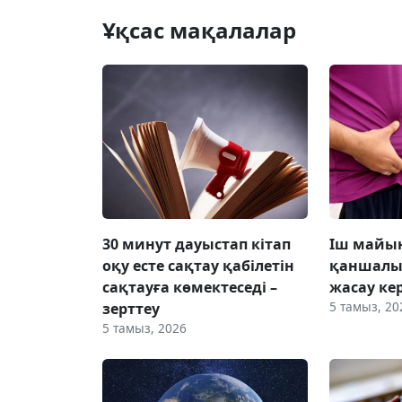
Ұқсас мақалалар
30 минут дауыстап кітап
Іш майын
оқу есте сақтау қабілетін
қаншалы
сақтауға көмектеседі –
жасау ке
5 тамыз, 20
зерттеу
5 тамыз, 2026