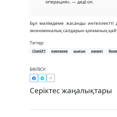
операция», — деді ол.
Бұл мәлімдеме жасанды интеллектті
экономикалық салдарын қоғамның қайт
Тэгтер:
ChatGPT
компания
шығын
рахмет
бол
БӨЛІСУ:
Серіктес жаңалықтары