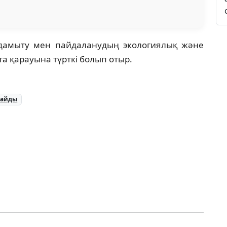
 дамыту мен пайдаланудың экологиялық және
а қарауына түрткі болып отыр.
майды