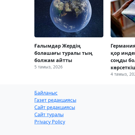
Ғалымдар Жердің
Германи
болашағы туралы тың
қор инде
болжам айтты
соңды б
5 тамыз, 2026
көрсеткі
4 тамыз, 20
Байланыс
Газет редакциясы
Сайт редакциясы
Сайт туралы
Privacy Policy