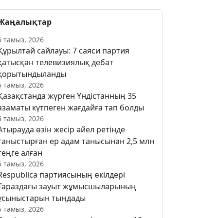
Жаңалықтар
5 тамыз, 2026
Құрылтай сайлауы: 7 саяси партия
қатысқан телевизиялық дебат
қорытындыланды
5 тамыз, 2026
Қазақстанда жүрген Үндістанның 35
азаматы күтпеген жағдайға тап болды
5 тамыз, 2026
Атырауда өзін жесір әйел ретінде
таныстырған ер адам танысынан 2,5 млн
теңге алған
5 тамыз, 2026
Respublica партиясының өкілдері
Тараздағы зауыт жұмысшыларының
ұсыныстарын тыңдады
5 тамыз, 2026