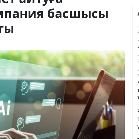
мпания басшысы
тты