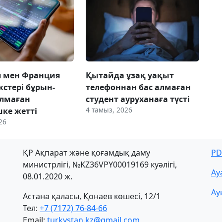
я мен Франция
Қытайда ұзақ уақыт
кстері бұрын-
телефоннан бас алмаған
олмаған
студент ауруханаға түсті
4 тамыз, 2026
шке жетті
26
ҚР Ақпарат және қоғамдық даму
PD
министрлігі, №KZ36VPY00019169 куәлігі,
Ау
08.01.2020 ж.
Ау
Астана қаласы, Қонаев көшесі, 12/1
Тел:
+7 (7172) 76-84-66
Email:
turkystan.kz@gmail.com