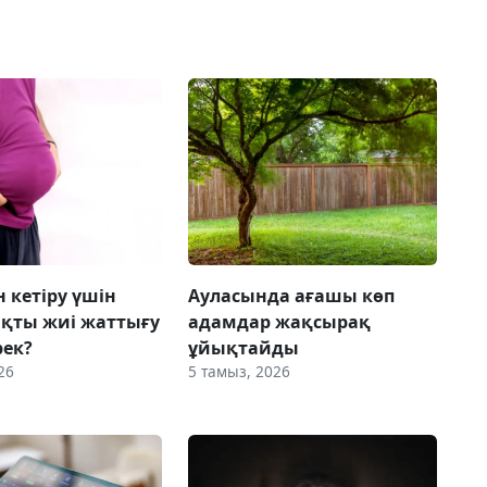
 кетіру үшін
Ауласында ағашы көп
қты жиі жаттығу
адамдар жақсырақ
рек?
ұйықтайды
26
5 тамыз, 2026