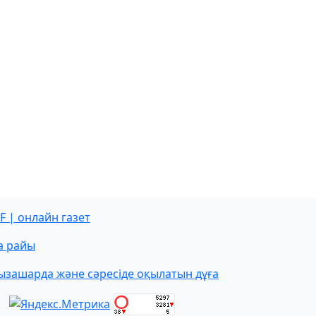
F | онлайн газет
а райы
ызашарда және сәресіде оқылатын дұға