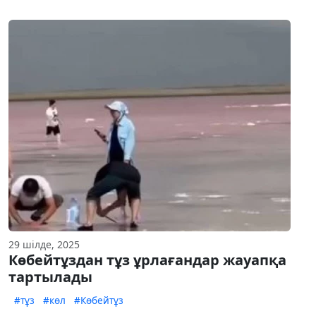
29 шілде, 2025
Көбейтұздан тұз ұрлағандар жауапқа
тартылады
#тұз
#көл
#Көбейтұз