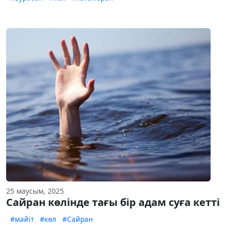
25 маусым, 2025
Сайран көлінде тағы бір адам суға кетті
#мәйіт
#көл
#Сайран