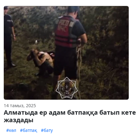
14 тамыз, 2025
Алматыда ер адам батпаққа батып кете
жаздады
#көл
#батпақ
#бату