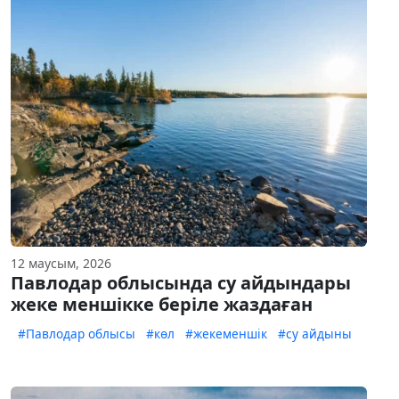
12 маусым, 2026
Павлодар облысында су айдындары
жеке меншікке беріле жаздаған
#Павлодар облысы
#көл
#жекеменшік
#су айдыны