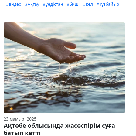
#видео
#Ақтау
#үндістан
#биші
#көл
#Тұзбайыр
23 мамыр, 2025
Ақтөбе облысында жасөспірім суға
батып кетті