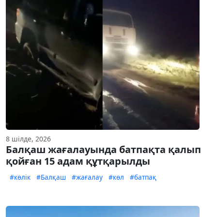
8 шілде, 2026
Балқаш жағалауында батпақта қалып
қойған 15 адам құтқарылды
#көлік
#Балқаш
#жағалау
#көл
#батпақ