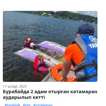
17 шілде, 2025
Бурабайда 2 адам отырған катамаран
аударылып кетті
#Бурабай
#көл
#катамаран