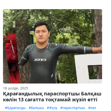
18 шілде, 2025
Қарағандылық параспортшы Балқаш
көлін 13 сағатта тоқтамай жүзіп өтті
#Қарағанды
#Балқаш
#Жүзу
#параспортшы
#көл