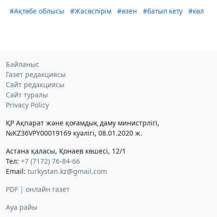
#Ақтөбе облысы
#Жасөспірім
#өзен
#батып кету
#көл
Байланыс
Газет редакциясы
Сайт редакциясы
Сайт туралы
Privacy Policy
ҚР Ақпарат және қоғамдық даму министрлігі,
№KZ36VPY00019169 куәлігі, 08.01.2020 ж.
Астана қаласы, Қонаев көшесі, 12/1
Тел:
+7 (7172) 76-84-66
Email:
turkystan.kz@gmail.com
PDF | онлайн газет
Ауа райы