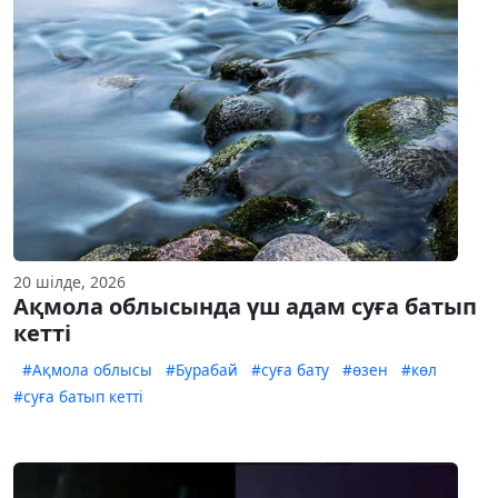
20 шілде, 2026
Ақмола облысында үш адам суға батып
кетті
#Ақмола облысы
#Бурабай
#суға бату
#өзен
#көл
#суға батып кетті