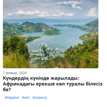
7 мамыр, 2026
Күндердің күнінде жарылады:
Африкадағы ерекше көл туралы білесіз
бе?
#Африка
#көл
#жарылу