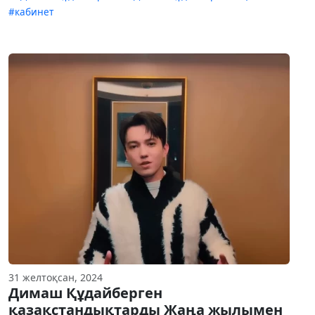
#кабинет
31 желтоқсан, 2024
Димаш Құдайберген
қазақстандықтарды Жаңа жылымен