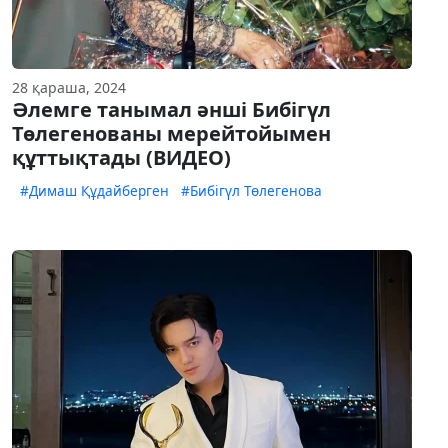
28 қараша, 2024
Әлемге танымал әнші Бибігүл
Төлегенованы мерейтойымен
құттықтады (ВИДЕО)
#Димаш Құдайберген
#Бибігүл Төлегенова