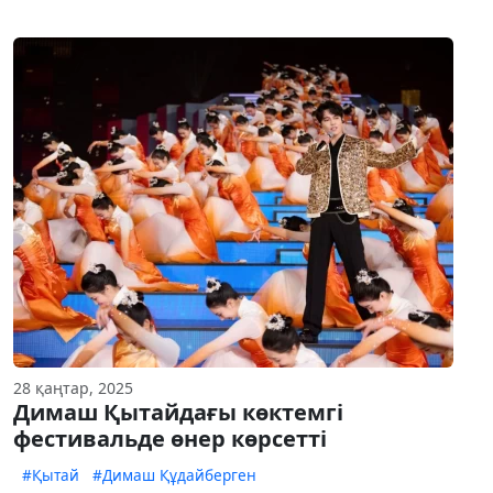
28 қаңтар, 2025
Димаш Қытайдағы көктемгі
фестивальде өнер көрсетті
#Қытай
#Димаш Құдайберген