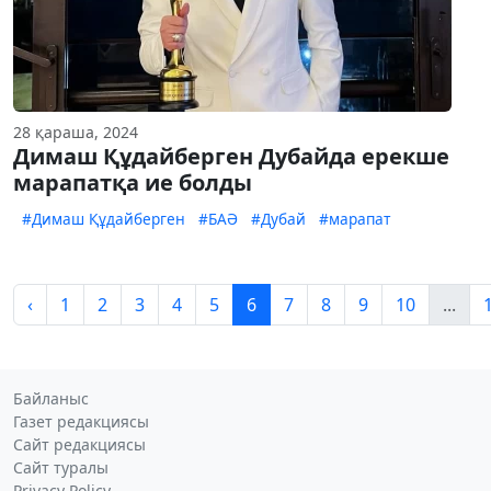
28 қараша, 2024
Димаш Құдайберген Дубайда ерекше
марапатқа ие болды
#Димаш Құдайберген
#БАӘ
#Дубай
#марапат
‹
1
2
3
4
5
6
7
8
9
10
...
Байланыс
Газет редакциясы
Сайт редакциясы
Сайт туралы
Privacy Policy