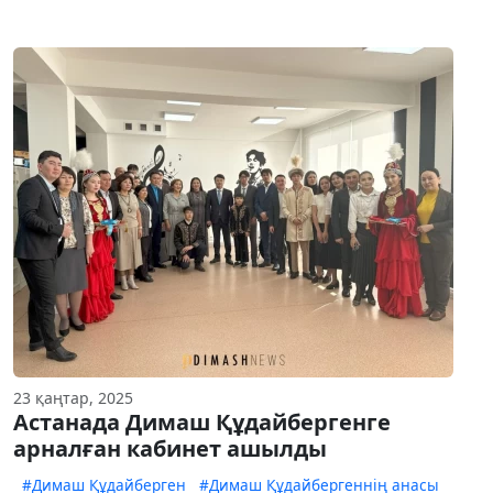
23 қаңтар, 2025
Астанада Димаш Құдайбергенге
арналған кабинет ашылды
#Димаш Құдайберген
#Димаш Құдайбергеннің анасы