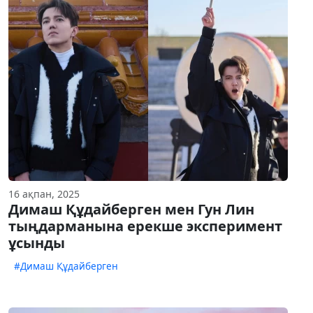
16 ақпан, 2025
Димаш Құдайберген мен Гун Лин
тыңдарманына ерекше эксперимент
ұсынды
#Димаш Құдайберген