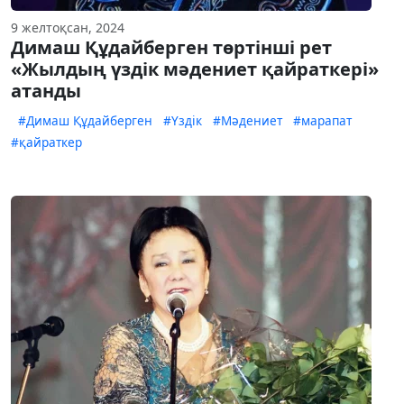
9 желтоқсан, 2024
Димаш Құдайберген төртінші рет
«Жылдың үздік мәдениет қайраткері»
атанды
#Димаш Құдайберген
#Үздік
#Мәдениет
#марапат
#қайраткер