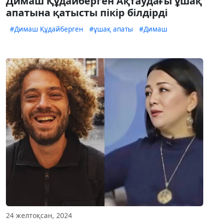
Димаш Құдайберген Ақтаудағы ұшақ
апатына қатысты пікір білдірді
#Димаш Құдайберген
#ұшақ апаты
#Димаш
24 желтоқсан, 2024