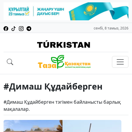
сенбі, 8 тамыз, 2026
#Димаш Құдайберген
#Димаш Құдайберген тэгімен байланысты барлық
мақалалар.