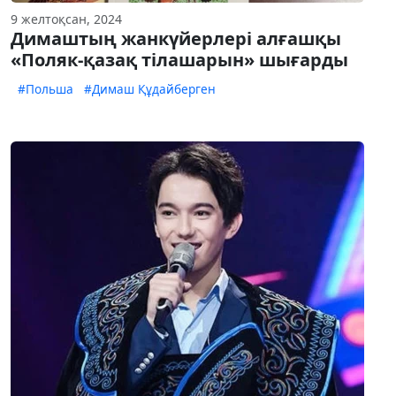
9 желтоқсан, 2024
Димаштың жанкүйерлері алғашқы
«Поляк-қазақ тілашарын» шығарды
#Польша
#Димаш Құдайберген