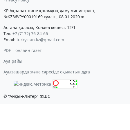
ҚР Ақпарат және қоғамдық даму министрлігі,
№KZ36VPY00019169 куәлігі, 08.01.2020 ж.
Астана қаласы, Қонаев көшесі, 12/1
Тел:
+7 (7172) 76-84-66
Email:
turkystan.kz@gmail.com
PDF | онлайн газет
Ауа райы
Ауызашарда және сәресіде оқылатын дұға
© "Айқын-Литер" ЖШС