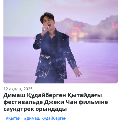
12 ақпан, 2025
Димаш Құдайберген Қытайдағы
фестивальде Джеки Чан фильміне
саундтрек орындады
#Қытай
#Димаш Құдайберген