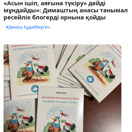
«Асын ішіп, аяғына түкіру» дейді
мұндайды»: Димаштың анасы танымал
ресейлік блогерді орнына қойды
#Димаш Құдайберген