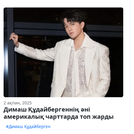
2 ақпан, 2025
Димаш Құдайбергеннің әні
америкалық чарттарда топ жарды
#Димаш Құдайберген